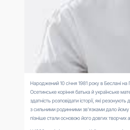
Народжений 10 січня 1981 року в Беслані на Північній Осетії, Алан Бадоєв виріс у Горлівці на Донеччині.
Осетинське коріння батька й українське мат
здатність розповідати історії, які резонують
з сильними родинними зв’язками дало йому вн
пізніше стали основою його довгих творчих а