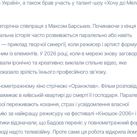
країні», а також брав участь у талант-шоу «Хочу до Ме
гаторічна співпраця з Максом Барських. Починаючи з кінця
зуальна історія часто розвивається паралельно або навіть
— приклад творчої синергії, коли режисер і артист форм
ним із елементів. У 2026 році, коли в мережі знову загово
ували іронічно та креативно: виклали спільне відео, яке
казало зрілість їхнього професійного зв’язку.
нометражному кіно стрічкою «Оранжлав». Фільм розповід
амикає в київській квартирі до смерті її господаря. Парал
ої переживають кохання, страх і усвідомлення власної
емію за найкращу режисуру на фестивалі «Кіношок-2006» і
тики відзначали, що Бадоєв переніс у повнометражний ф
ноді надто телевізійну. Проте саме ця робота відкрила йом