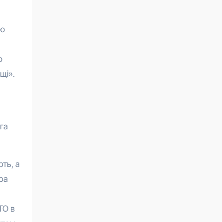
ою
ю
щі».
вга
рть, а
ра
ТО в