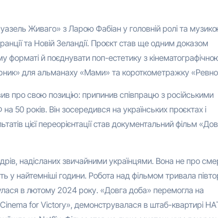
уазель Живаго» з Ларою Фабіан у головній ролі та музик
ранції та Новій Зеландії. Проєкт став ще одним доказом
у форматі й поєднувати поп-естетику з кінематографічно
парник» для альманаху «Мами» та короткометражку «Ревно
вив про свою позицію: припинив співпрацю з російськими
 на 50 років. Він зосередився на українських проєктах і
ьтатів цієї переорієнтації став документальний фільм «До
кадрів, надісланих звичайними українцями. Вона не про сме
ть у найтемніші години. Робота над фільмом тривала півто
булася в лютому 2024 року. «Довга доба» перемогла на
Cinema for Victory», демонструвалася в штаб-квартирі НА