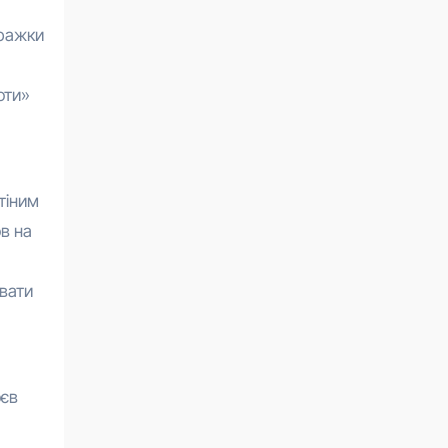
тражки
оти»
тіним
ов на
ювати
оєв