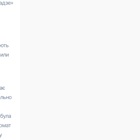
ладзе»
ують
рили
ає
ельно
 була
ормат
у