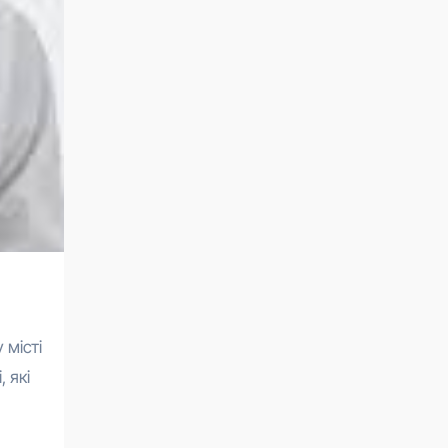
 місті
 які