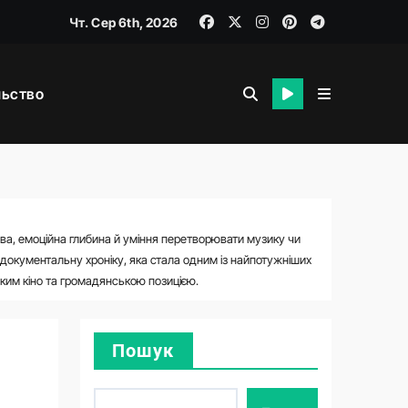
Чт. Сер 6th, 2026
льство
ова, емоційна глибина й уміння перетворювати музику чи
я
й документальну хроніку, яка стала одним із найпотужніших
ьким кіно та громадянською позицією.
Пошук