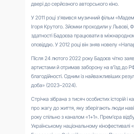
двері до серйозного авторського кіно.
У 2011 році з’явився музичний фільм «Мадем
Ігоря Крутого. Зйомки проходили у Львові, Ф
здатності Бадоєва працювати в міжнародном
оповіддю. У 2012 році він зняв новелу «На
Після 24 лютого 2022 року Бадоєв чітко зая
артистами й отримав заборону на в’їзд до РФ
благодійності. Одним із найважливіших резул
доба» (2023–2024).
Стрічка зібрана з тисяч особистих історій і 
про жагу до життя, яку зберігають люди наві
року спільно з каналом «1+1». Прем’єра від
Українському національному кінофестивалі «