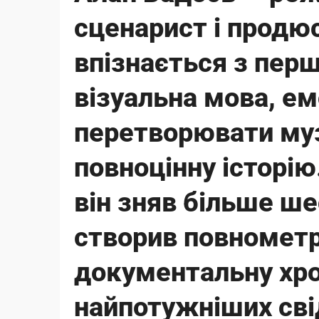
сценарист і продю
впізнається з перш
візуальна мова, ем
перетворювати муз
повноцінну історію
він зняв більше ше
створив повнометр
документальну хрон
найпотужніших сві