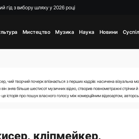
ий гід з вибору шляху у 2026 році
 нічний бомбардувальник, що панує в темряві
ультура
Мистецтво
Музика
Наука
Новини
Суспі
рекрута до генерала
 для початківців і досвідчених 2026
 що ховається в рельєфі
і: лінія фронту України у серпні 2026
ер, чий творчий почерк впізнається з перших кадрів: насичена візуальна м
: повний розбір механізму, зарплатних порогів і оформленн
тя він зняв більше шестисот музичних відео, створив повнометражні стрічки 
 літак світу та його секрет довголіття
 це історія про пошук власного голосу між комерційним відеоартом, авторс
іусу дії ракети від 40 до 290 км
ез кордон: повний гід для мандрівників 2026
исер, кліпмейкер,