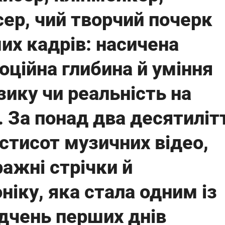
сер, чий творчий почерк
их кадрів: насичена
оційна глибина й уміння
ику чи реальність на
. За понад два десятиліт
стисот музичних відео,
ажні стрічки й
іку, яка стала одним із
дчень перших днів