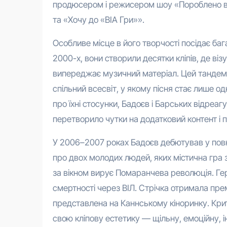
продюсером і режисером шоу «Пороблено в У
та «Хочу до «ВІА Гри»».
Особливе місце в його творчості посідає ба
2000-х, вони створили десятки кліпів, де ві
випереджає музичний матеріал. Цей тандем 
спільний всесвіт, у якому пісня стає лише од
про їхні стосунки, Бадоєв і Барських відреаг
перетворило чутки на додатковий контент і по
У 2006–2007 роках Бадоєв дебютував у пов
про двох молодих людей, яких містична гра з
за вікном вирує Помаранчева революція. Гер
смертності через ВІЛ. Стрічка отримала пр
представлена на Каннському кіноринку. Кри
свою кліпову естетику — щільну, емоційну, і