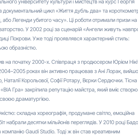
ального університету культури і мистецтв на курс Георгія
в документальний цикл «Життя дубль два» та короткоме
н, або Легенди убитого часу». Ці роботи отримали призи на
ваторство. У 2002 році за сценарій «Ангели живуть навпр
иці Покрови. Уже тоді проявлявся характерний стиль:
ьою образністю.
ив на початку 2000-х. Співпраця з продюсером Юрієм Нікі
У 2004–2005 роках він активно працював з Ані Лорак, вийш
, Наталії Корольової, Софії Ротару, Вєрки Сердючки. Тісна
«ВІА Гра» закріпила репутацію майстра, який вміє створ
зі своєю драматургією.
якістю: складна хореографія, продумане світло, емоційна
біт набрали десятки мільйонів переглядів. У 2010 році Бад
омпанію Gaudi Studio. Тоді ж він став креативним