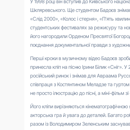
У 1998 році він вступив до Київського націон
Шкляревського. Ще студентом Бадоєв зніма
«Слід 2000», «Колос і стерня», «П’ять хвили
студентських фестивалях за режисуру та но
його нагородили Орденом Пресвятої Богород
поєднання документальної правди з художн
Перші кроки в музичному відео Бадоєв зроб
принесла кліп на пісню Ірини Білик «Сніг». 
російський ринок і знімав для Авраама Руссо
співпраця з Костянтином Меладзе та гуртом 
не просто ілюстрацію до пісні, а міні-фільм 
Його кліпи вирізняються кінематографічною 
акторська гра й увага до деталей. Багато ро
разом із Володимиром Зеленським заснував к