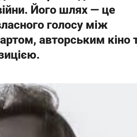
ійни. Його шлях — це
власного голосу між
артом, авторським кіно 
зицією.