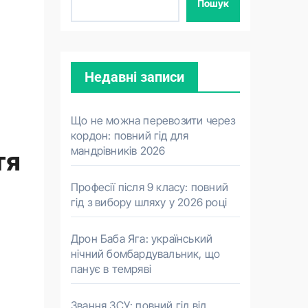
Пошук
Недавні записи
Що не можна перевозити через
кордон: повний гід для
мандрівників 2026
тя
Професії після 9 класу: повний
гід з вибору шляху у 2026 році
Дрон Баба Яга: український
нічний бомбардувальник, що
панує в темряві
Звання ЗСУ: повний гід від