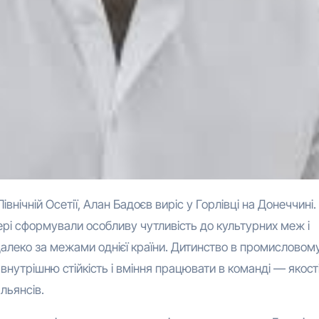
ері сформували особливу чутливість до культурних меж і
 далеко за межами однієї країни. Дитинство в промисловому
утрішню стійкість і вміння працювати в команді — якості,
льянсів.