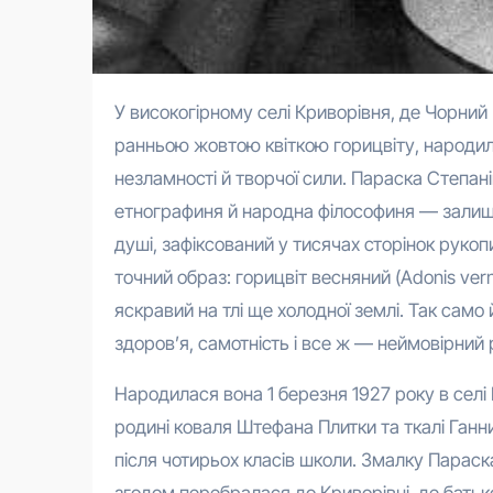
У високогірному селі Криворівня, де Чорний Черемош рве хвилі об кам’яні пороги, а кичери вкриваються
ранньою жовтою квіткою горицвіту, народила
незламності й творчої сили. Параска Степа
етнографиня й народна філософиня — залишил
душі, зафіксований у тисячах сторінок рукопи
точний образ: горицвіт весняний (Adonis vern
яскравий на тлі ще холодної землі. Так само
здоров’я, самотність і все ж — неймовірний р
Народилася вона 1 березня 1927 року в сел
родині коваля Штефана Плитки та ткалі Ганни
після чотирьох класів школи. Змалку Параска
згодом перебралася до Криворівні, де батьк