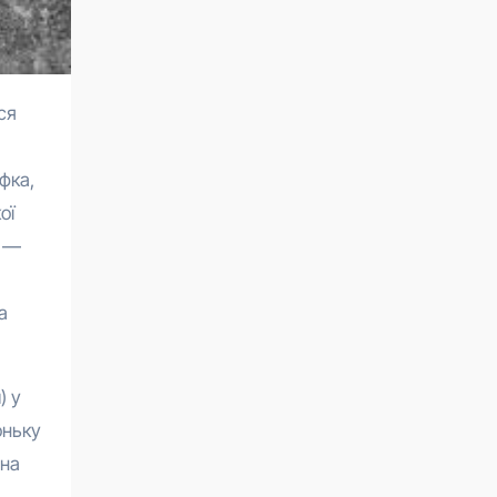
фка,
ої
м —
а
) у
оньку
ина