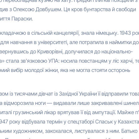
ходив з Олексою Довбушем. Ця кров бунтарства й свободи
иття Параски.
кладачкою в сільській канцелярії, знала німецьку. 1943 ро
для навчання в університеті, але потрапила в наймитки до
овернувшись до Криворівні, долучилася до національно-
» стала зв’язковою УПА: носила повстанцям у ліс харчі, т
мий вибір молодої жінки, яка не могла стояти осторонь
 із тисячами дівчат із Західної України її відправили то
на відморозила ноги — видавали лише закривавлені шинел
алі грузинський лікар врятував її від ампутації. Майже п
947 року відбувала термін у спецтаборі Спаськ у Казахста
ким художником, закохалася, листувалася з ним. Батько