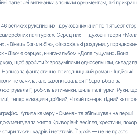
йні паперові витинанки з тонким орнаментом, які прикраша
46 великих рукописних і друкованих книг по п’ятьсот стор
саморобних палітурках. Серед них — духовні твори «Мол
», «Вінець Боголюбія», філософські роздуми, упорядкова
йок «Дівоче серце», книга-альбом «Доля гуцулки». Вона
іркою, щоб зробити їх зрозумілими односельцям, складал
ні. Написала фантастично-пригодницький роман «Індійські
ніколи не бачила, але захоплювалася її боротьбою за
ілюструвала її, робила витинанки, шила палітурки. Руки, щ
і, тепер виводили дрібний, чіткий почерк, гідний каліграф
ографію. Купила камеру «Смена» та збільшувач на перші
 документувала життя Криворівні: весілля, хрестини, похор
чотири тисячі кадрів і негативів. Її архів — це не просто