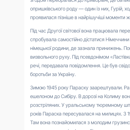
опришківського роду — один із них, Гурій, 
проявилася пізніше в найрішучіші моменти ж
Під час Другої світової вона працювала пере
спробувала самостійно дістатися Німеччини 
німецької родини, де зазнала принижень. П
визвольного руху. Під псевдонімом «Ластівка
речі, передавала повідомлення. Це був свідо
боротьби за Україну.
Зимою 1945 року Параску заарештували. Разом
ешелоном до Сибіру. В дорозі на Колиму во
розстріляних. У уральському тюремному шпит
років Параска пересувалася на милицях. З 1
Там вона познайомилася з молодим грузинсь