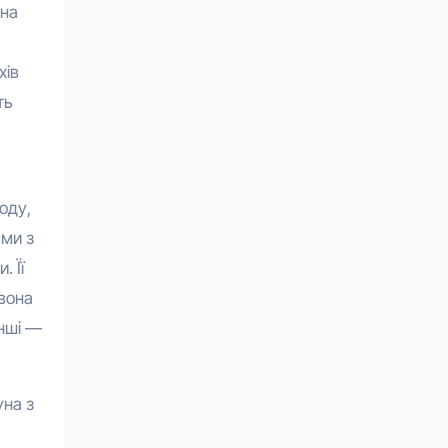
она
хів
ть
оду,
ьми з
 Її
 вона
Інші —
уна з