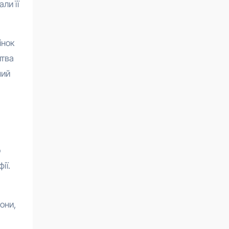
ли її
інок
итва
ний
а
о
ії.
они,