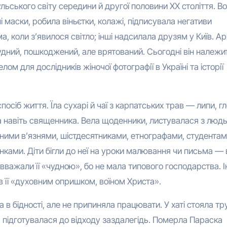
ульського світу середини й другої половини ХХ століття. В
 маски, робила віньєтки, колажі, підписувала негативи
, коли з’явилося світло; інші надсилала друзям у Київ. Ар
удний, пошкоджений, але врятований. Сьогодні він належи
ом для дослідників жіночої фотографії в Україні та історії
сіб життя. Їла сухарі й чаї з карпатських трав — липи, гл
а навіть священника. Вела щоденники, листувалася з люд
ними в’язнями, шістдесятниками, етнографами, студентами.
ками. Діти бігли до неї на уроки малювання чи письма —
 вважали її «чудною», бо не мала типового господарства. 
її «духовним опришком, воїном Христа».
 в бідності, але не припиняла працювати. У хаті стояла тр
 підготувалася до відходу заздалегідь. Померла Параска