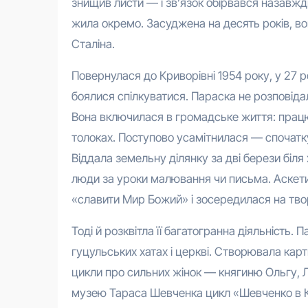
знищив листи — і зв’язок обірвався назавжди
жила окремо. Засуджена на десять років, вона 
Сталіна.
Повернулася до Криворівні 1954 року, у 27 
боялися спілкуватися. Параска не розповід
Вона включилася в громадське життя: працю
толоках. Поступово усамітнилася — спочатку в
Віддала земельну ділянку за дві берези біля
люди за уроки малювання чи письма. Аскети
«славити Мир Божий» і зосередилася на твор
Тоді й розквітла її багатогранна діяльність. 
гуцульських хатах і церкві. Створювала карт
цикли про сильних жінок — княгиню Ольгу, 
музею Тараса Шевченка цикл «Шевченко в К