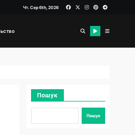
Чт. Сер 6th, 2026
льство
я
Пошук
Пошук