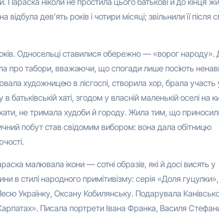
. Параска ніколи не простила цього батькові й до кінця ж
відбула дев’ять років і чотири місяці; звільнили її після с
років. Односельці ставилися обережно — «ворог народу». 
ала про табори, вважаючи, що спогади лише посіють ненав
вала художницею в лісгоспі, створила хор, брала участь 
 батьківській хаті, згодом у власній маленькій оселі на ки
 хати, не тримала худоби й городу. Жила тим, що приносил
чний побут став свідомим вибором: вона дала обітницю
чості.
Параска малювала ікони — сотні образів, які й досі висять у
ини в стилі народного примітивізму: серія «Доля гуцулки»,
Лесю Українку, Оксану Кобилянську. Подарувала Канівськ
арпатах». Писала портрети Івана Франка, Василя Стефан