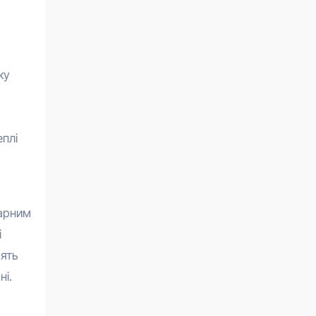
ку
еплі
варним
і
’ять
ні.