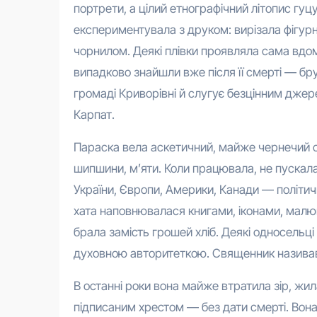
портрети, а цілий етнографічний літопис гуц
експериментувала з друком: вирізала фігурні
чорнилом. Деякі плівки проявляла сама вдома
випадково знайшли вже після її смерті — бр
громаді Криворівні й слугує безцінним джерел
Карпат.
Параска вела аскетичний, майже чернечий спо
шипшини, м’яти. Коли працювала, не пускал
України, Європи, Америки, Канади — політич
хата наповнювалася книгами, іконами, малюн
брала замість грошей хліб. Деякі односельці
духовною авторитеткою. Священник називав 
В останні роки вона майже втратила зір, жила
підписаним хрестом — без дати смерті. Вона