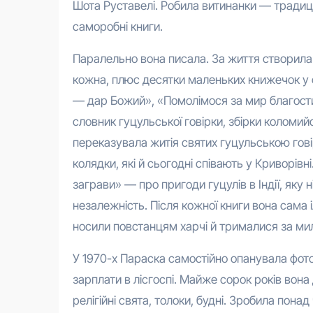
Шота Руставелі. Робила витинанки — традиці
саморобні книги.
Паралельно вона писала. За життя створила 
кожна, плюс десятки маленьких книжечок у 
— дар Божий», «Помолімося за мир благости
словник гуцульської говірки, збірки коломи
переказувала житія святих гуцульською гов
колядки, які й сьогодні співають у Криворів
заграви» — про пригоди гуцулів в Індії, яку 
незалежність. Після кожної книги вона сама 
носили повстанцям харчі й трималися за милиц
У 1970-х Параска самостійно опанувала фот
зарплати в лісгоспі. Майже сорок років вона
релігійні свята, толоки, будні. Зробила понад 