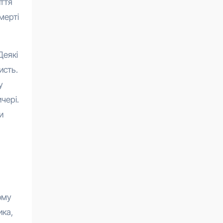
иття
мерті
Деякі
исть.
у
чері.
и
ому
ика,