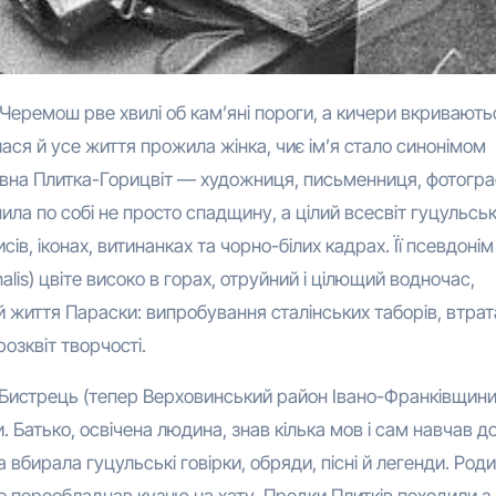
ся й усе життя прожила жінка, чиє ім’я стало синонімом
нівна Плитка-Горицвіт — художниця, письменниця, фотогра
а по собі не просто спадщину, а цілий всесвіт гуцульськ
сів, іконах, витинанках та чорно-білих кадрах. Її псевдоні
alis) цвіте високо в горах, отруйний і цілющий водночас,
 й життя Параски: випробування сталінських таборів, втрат
озквіт творчості.
і Бистрець (тепер Верховинський район Івано-Франківщини
. Батько, освічена людина, знав кілька мов і сам навчав д
 вбирала гуцульські говірки, обряди, пісні й легенди. Род
о переобладнав кузню на хату. Предки Плитків походили з