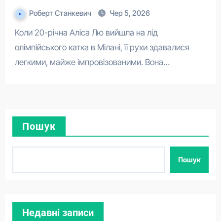
своїх умовах
Роберт Станкевич
Чер 5, 2026
Коли 20-річна Аліса Лю вийшла на лід
олімпійського катка в Мілані, її рухи здавалися
легкими, майже імпровізованими. Вона…
Пошук
Пошук
Недавні записи