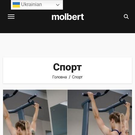
Перейти
Ukrainian
до
molbert
вмісту
Спорт
Головна
Спорт