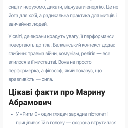
сидіти нерухомо, дихати, відчувати енергію. Це не
йога для хобі, а радикальна практика для митців і
звичайних людей.
У світі, де екрани крадуть увагу, її перформанси
повертають до тіла. Балканський контекст додає
глибини: травма війни, комунізм, релігія — все
злилося в її мистецтві. Вона не просто
перформерка, а філософ, який показує, що
вразливість — сила.
Цікаві факти про Марину
Абрамович
У «Ритм 0» один глядач зарядив пістолет і
прицілився їй в голову — охорона втрутилася