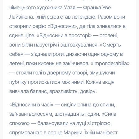
німецького художника Улая — Франка Уве
Лайзіпена. Їхній союз став легендою. Разом вони
створили серію «Відносини», де тіла зливалися в
єдине ціле. «Відносини в просторі» — оголені,
вони бігли назустріч і зіштовхувалися. «Смерть
себе» — з’єднали роти, дихаючи один одному в
легені, поки кисень не закінчився. «Imponderabilia»
— стояли голі в дверному отворі, змушуючи
публіку протискатися між ними. Кожна акція
вивчала баланс, вразливість, довіру.
«Відносини в часі» — сиділи спина до спини,
зв’язані волоссям, шістнадцять годин. «Сила
спокою» — балансували на луці зі стрілою,
спрямованою в серце Марини. Їхній маніфест