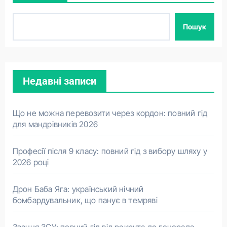
Пошук
Недавні записи
Що не можна перевозити через кордон: повний гід
для мандрівників 2026
Професії після 9 класу: повний гід з вибору шляху у
2026 році
Дрон Баба Яга: український нічний
бомбардувальник, що панує в темряві
Звання ЗСУ: повний гід від рекрута до генерала