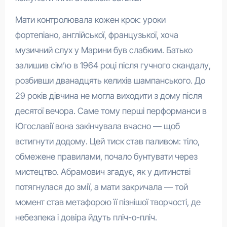
Мати контролювала кожен крок: уроки
фортепіано, англійської, французької, хоча
музичний слух у Марини був слабким. Батько
залишив сім’ю в 1964 році після гучного скандалу,
розбивши дванадцять келихів шампанського. До
29 років дівчина не могла виходити з дому після
десятої вечора. Саме тому перші перформанси в
Югославії вона закінчувала вчасно — щоб
встигнути додому. Цей тиск став паливом: тіло,
обмежене правилами, почало бунтувати через
мистецтво. Абрамович згадує, як у дитинстві
потягнулася до змії, а мати закричала — той
момент став метафорою її пізнішої творчості, де
небезпека і довіра йдуть пліч-о-пліч.