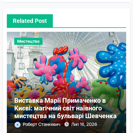
Related Post
Мистецтво
Виставка Марії Примаченко в
Києві: магічний світ наївного
мистецтва на бульварі Шевченка
Роберт Станкевич
Лип 16, 2026