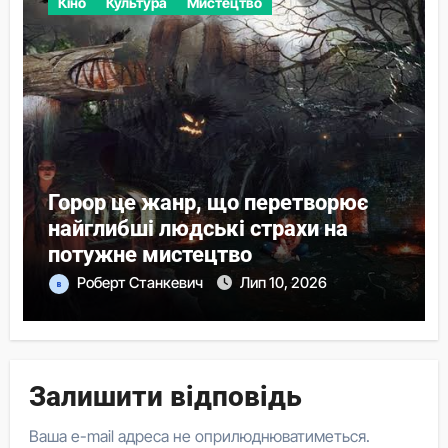
Кіно
Культура
Мистецтво
Горор це жанр, що перетворює
найглибші людські страхи на
потужне мистецтво
Роберт Станкевич
Лип 10, 2026
Залишити відповідь
Ваша e-mail адреса не оприлюднюватиметься.