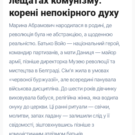
лещатах комунізму:
корені непокірного духу
Марина Абрамович народилася в родині, де
революція була не абстракцією, а щоденною
реальністю. Батько Войо — національний герой,
командир партизанів, а мати Даниця — майор
армії, пізніше директорка Музею революції та
мистецтва в Белграді. Сім’я жила в умовах
«червоної буржуазії», але всередині панувала
військова дисципліна. До шести років дівчинку
виховувала бабуся, релігійна жінка, яка водила
онуку до церкви. Ці ранні ритуали — свічки,
молитви, запах ладану — залишили слід у її
свідомості, зіштовхнувшись пізніше з
комуністичним атеїзмом батьків.