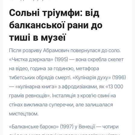
Сольні тріумфи: від
балканської рани до
тиші в музеї
Після розриву Абрамович повернулася до соло.
«Чистка дзеркала» (1995) — вона скребла скелет
на відео, година за годиною, метафора
тибетських обрядів смерті. «Кулінарія духу» (1996)
— «кулінарна книга» з афродизіаками, як «13 000
грамів ревнощів». Інсталяція з кров’ю свині на
стінах викликала суперечки, але залишалася
мистецтвом.
«Балканське бароко» (1997) у Венеції — чотири