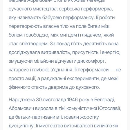
сучасного мистецтва, сербська перформерка,
яку називають бабусею перформансу. Її роботи
перетворюють власне тіло на поле битви між
болем і свободою, між митцем і глядачем, який
стає співтворцем. За понад п’ять десятиліть вона
досліджувала витривалість, присутність і енергію,
змушуючи мільйони відчувати дискомфорт,
катарсис і глибоке з’єднання. Її перформанси — не
просто акції, а радикальні експерименти, де межі
фізичного стають дверима до духовного.
Народжена 30 листопада 1946 року в Белграді,
Абрамович виросла в тіні комуністичної Югославії,
де батьки-партизани втілювали жорстку
дисципліну. Її мистецтво витривалості виникло як