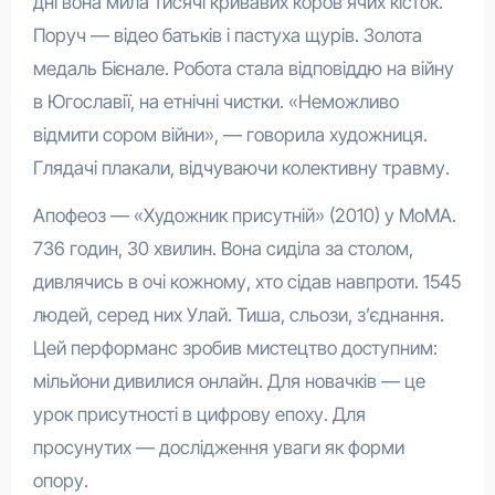
дні вона мила тисячі кривавих коров’ячих кісток.
Поруч — відео батьків і пастуха щурів. Золота
медаль Бієнале. Робота стала відповіддю на війну
в Югославії, на етнічні чистки. «Неможливо
відмити сором війни», — говорила художниця.
Глядачі плакали, відчуваючи колективну травму.
Апофеоз — «Художник присутній» (2010) у MoMA.
736 годин, 30 хвилин. Вона сиділа за столом,
дивлячись в очі кожному, хто сідав навпроти. 1545
людей, серед них Улай. Тиша, сльози, з’єднання.
Цей перформанс зробив мистецтво доступним:
мільйони дивилися онлайн. Для новачків — це
урок присутності в цифрову епоху. Для
просунутих — дослідження уваги як форми
опору.