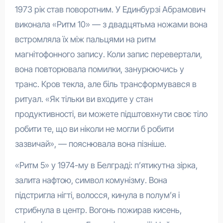
1973 рік став поворотним. У Единбурзі Абрамович
виконала «Ритм 10» — з двадцятьма ножами вона
встромляла їх між пальцями на ритм
магнітофонного запису. Коли запис перевертали,
вона повторювала помилки, занурюючись у
транс. Кров текла, але біль трансформувався в
ритуал. «Як тільки ви входите у стан
продуктивності, ви можете підштовхнути своє тіло
робити те, що ви ніколи не могли б робити
зазвичай», — пояснювала вона пізніше.
«Ритм 5» у 1974-му в Белграді: п’ятикутна зірка,
залита нафтою, символ комунізму. Вона
підстригла нігті, волосся, кинула в полум’я і
стрибнула в центр. Вогонь пожирав кисень,