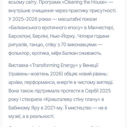
всьому світу. Програма «Cleaning the House» —
внутрішнє очищення через практику присутності.
У 2025–2026 роках — масштабні покази
«Балканського еротичного епосу» в Манчестері,
Барселоні, Берліні, Нью-Йорку. Чотири години
ритуалів, танцю, співу з 70 виконавцями —
фольклор, еротика, міфи Балкан оживають.
Виставка «Transforming Energy» у Венеції
(травень–жовтень 2026) обіцяє новий рівень:
архіви, перформанси, енергія в чистому вигляді.
Вона також підтримала протести в Сербії 2025
року і створила «Кришталеву стіну плачу» в
Бабиному Яру в 2021-му. Її мистецтво — не в
музеї, а в реальності.