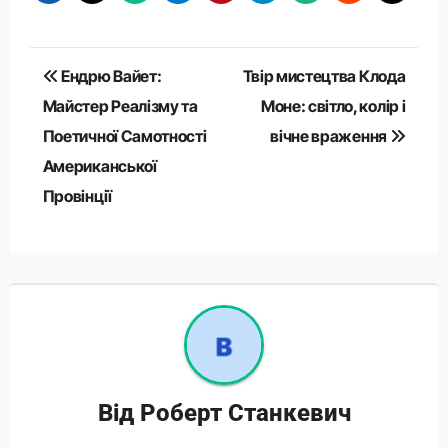
Навігація
Ендрю Вайет:
Твір мистецтва Клода
записів
Майстер Реалізму та
Моне: світло, колір і
Поетичної Самотності
вічне враження
Американської
Провінції
Від
Роберт Станкевич