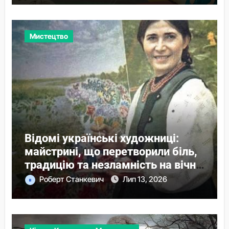
Мистецтво
Відомі українські художниці:
майстрині, що перетворили біль,
традицію та незламність на вічні
образи
Роберт Станкевич
Лип 13, 2026