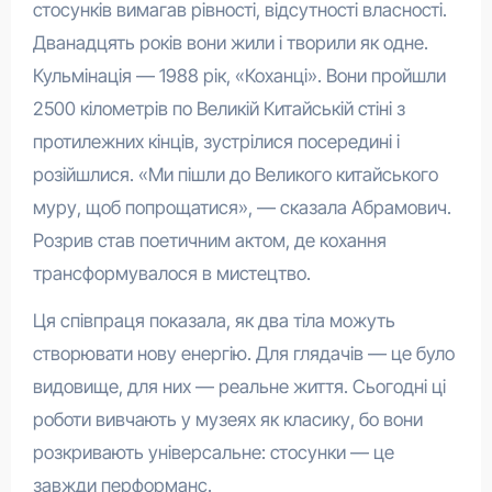
стосунків вимагав рівності, відсутності власності.
Дванадцять років вони жили і творили як одне.
Кульмінація — 1988 рік, «Коханці». Вони пройшли
2500 кілометрів по Великій Китайській стіні з
протилежних кінців, зустрілися посередині і
розійшлися. «Ми пішли до Великого китайського
муру, щоб попрощатися», — сказала Абрамович.
Розрив став поетичним актом, де кохання
трансформувалося в мистецтво.
Ця співпраця показала, як два тіла можуть
створювати нову енергію. Для глядачів — це було
видовище, для них — реальне життя. Сьогодні ці
роботи вивчають у музеях як класику, бо вони
розкривають універсальне: стосунки — це
завжди перформанс.