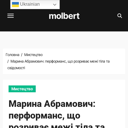
Перейти
Ukrainian
до
molbert
вмісту
Головна
Мистецтво
Марина Абрамович: перформанс, що розриває межі тіла та
свідомості
Мистецтво
Марина Абрамович:
перформанс, що
розриває межі тіла та