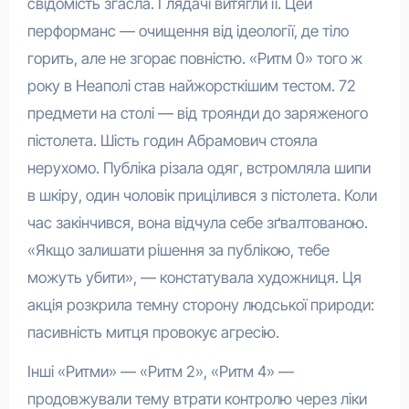
свідомість згасла. Глядачі витягли її. Цей
перформанс — очищення від ідеології, де тіло
горить, але не згорає повністю. «Ритм 0» того ж
року в Неаполі став найжорсткішим тестом. 72
предмети на столі — від троянди до заряженого
пістолета. Шість годин Абрамович стояла
нерухомо. Публіка різала одяг, встромляла шипи
в шкіру, один чоловік прицілився з пістолета. Коли
час закінчився, вона відчула себе зґвалтованою.
«Якщо залишати рішення за публікою, тебе
можуть убити», — констатувала художниця. Ця
акція розкрила темну сторону людської природи:
пасивність митця провокує агресію.
Інші «Ритми» — «Ритм 2», «Ритм 4» —
продовжували тему втрати контролю через ліки