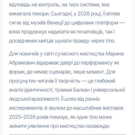
відповідь на контроль, на тиск системи, яка
вимагала покори. Сьогодні, у 2026 році, її вплив
сягає від музеїв Венеції до цифрових платформ —
вона продовжує надихати як початківців, так і
досвідчених митців шукати правду через тіло.
Для новачків у світі сучасного мистецтва Марина
Абрамович відкриває двері до перформансу як
форми, де немає сценарію, лише момент. Для
просунутих читачів її творчість — це глибокий
аналіз ідентичності, травми Балкан і універсальної
людської вразливості. Її шлях від ранніх
експериментів зі звуком до масштабних виставок
2025–2026 років показує, як одне тіло може
змінити уявлення про мистецтво назавжди.