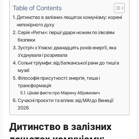
Table of Contents
Дитинство в залізних лещатах комунізму: корені
непокірного духу
Серія «Ритм»: перші удари ножем по ілюзіям
безпеки
Зустріч з Улаєм: дванадцять років енергії, яка
з’єднувала і розривала
Сольні тріумфи: від балканської рани до тиші в
музеї
Філософія присутності: енергія, тиша і
трансформація
Цікаві факти про Марину Абрамович
Сучасні проєкти та вплив: від MAI до Венеції
2026
Дитинство в залізних