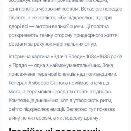
одягненого в червоний костюм. Веласкес передає
гідність, а не жалість, ніби підкреслює, що при
дворі всі — актори великої сцени. Ці полотна
розкривають темну сторону придворного життя:
розваги за рахунок маргінальних фігур.
Історична картина «Здача Бреди» 1634–1635 років
у Прадо — одна з наймонументальніших. Вона
присвячена перемозі іспанців над голландцями.
Генерал Амброзіо Спінола приймає ключі від
міста, а переможені солдати стоять з гідністю.
Композиція динамічна: коп’я утворюють ритм,
світло підкреслює емоції. Веласкес тут показав
війну не як героїзм, а як людську драму.