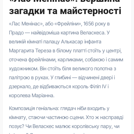
загадки та майстерності
«Лас Менінас», або «Фрейліни», 1656 року в
Прадо — найвідоміша картина Веласкеса. У
великій кімнаті палацу Алькасар інфанта
Маргарита Тереза в білому платті стоїть у центрі,
оточена фрейлінами, карликами, собакою і самим
художником. Він стоїть біля великого полотна з
палітрою в руках. У глибині — відчинені двері і
дзеркало, де відбиваються король Філіп IV і
королева Маріанна.
Композиція геніальна: глядач ніби входить у
кімнату, стаючи частиною сцени. Хто ж насправді
позує? Чи Веласкес малює королівську пару, чи