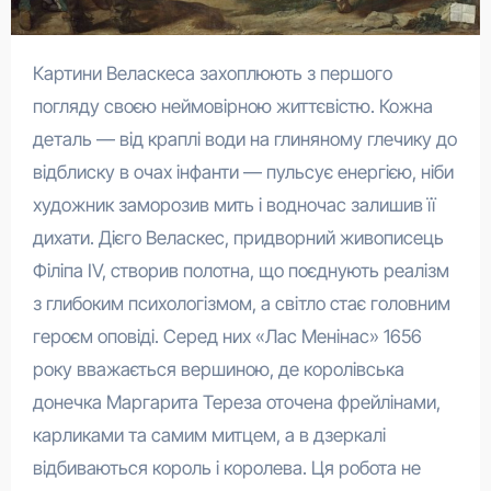
Картини Веласкеса захоплюють з першого
погляду своєю неймовірною життєвістю. Кожна
деталь — від краплі води на глиняному глечику до
відблиску в очах інфанти — пульсує енергією, ніби
художник заморозив мить і водночас залишив її
дихати. Дієго Веласкес, придворний живописець
Філіпа IV, створив полотна, що поєднують реалізм
з глибоким психологізмом, а світло стає головним
героєм оповіді. Серед них «Лас Менінас» 1656
року вважається вершиною, де королівська
донечка Маргарита Тереза оточена фрейлінами,
карликами та самим митцем, а в дзеркалі
відбиваються король і королева. Ця робота не