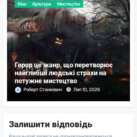
Кіно
Культура
Мистецтво
Горор це жанр, що перетворює
найглибші людські страхи на
потужне мистецтво
Роберт Станкевич
Лип 10, 2026
Залишити відповідь
Ваша e-mail адреса не оприлюднюватиметься.