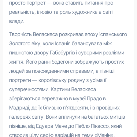
просто портрет — вона ставить питання про
реальність, ілюзію та роль художника в світі
влади.
Творчість Веласкеса розкриває епоху іспанського
Золотого віку, коли Іспанія балансувала між
пишнотою двору Габсбургів і суворими реаліями
життя. Його ранні бодегони зображують простих
людей за повсякденними справами, а пізніші
портрети — королівську родину з усіма її
суперечностями. Картини Веласкеса
зберігаються переважно в музеї Прадо в
Мадриді, де їх близько п’ятдесяти, і в провідних
галереях світу. Вони вплинули на багатьох митців
пізніше, від Едуара Мане до Пабло Пікассо, який
створив цілу серію варіацій на тему «Менін».