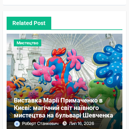
Related Post
Мистецтво
Виставка Марії Примаченко в
Києві: магічний світ наївного
мистецтва на бульварі Шевченка
Роберт Станкевич
Лип 16, 2026