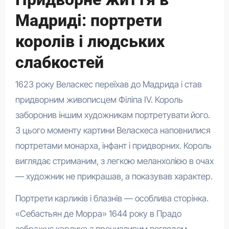
Мадриді: портрети
королів і людських
слабкостей
1623 року Веласкес переїхав до Мадрида і став
придворним живописцем Філіпа IV. Король
заборонив іншим художникам портретувати його.
З цього моменту картини Веласкеса наповнилися
портретами монарха, інфант і придворних. Король
виглядає стриманим, з легкою меланхолією в очах
— художник не прикрашав, а показував характер.
Портрети карликів і блазнів — особлива сторінка.
«Себастьян де Морра» 1644 року в Прадо
зображує карлика з пронизливим поглядом,