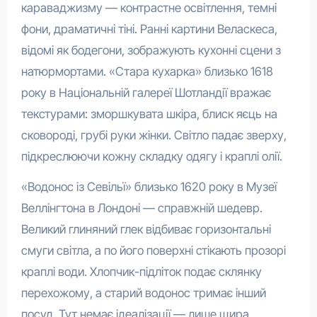
караваджизму — контрастне освітлення, темні
фони, драматичні тіні. Ранні картини Веласкеса,
відомі як бодегони, зображують кухонні сцени з
натюрмортами. «Стара кухарка» близько 1618
року в Національній галереї Шотландії вражає
текстурами: зморшкувата шкіра, блиск яєць на
сковороді, грубі руки жінки. Світло падає зверху,
підкреслюючи кожну складку одягу і краплі олії.
«Водонос із Севільї» близько 1620 року в Музеї
Веллінгтона в Лондоні — справжній шедевр.
Великий глиняний глек відбиває горизонтальні
смуги світла, а по його поверхні стікають прозорі
краплі води. Хлопчик-підліток подає склянку
перехожому, а старий водонос тримає інший
посуд. Тут немає ідеалізації — лише щира