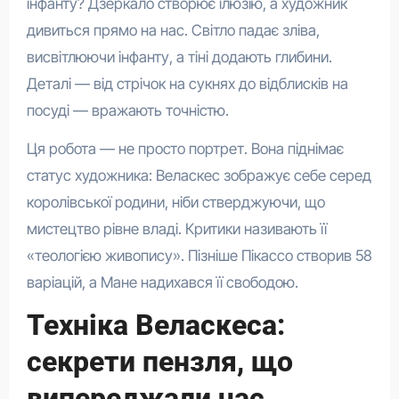
інфанту? Дзеркало створює ілюзію, а художник
дивиться прямо на нас. Світло падає зліва,
висвітлюючи інфанту, а тіні додають глибини.
Деталі — від стрічок на сукнях до відблисків на
посуді — вражають точністю.
Ця робота — не просто портрет. Вона піднімає
статус художника: Веласкес зображує себе серед
королівської родини, ніби стверджуючи, що
мистецтво рівне владі. Критики називають її
«теологією живопису». Пізніше Пікассо створив 58
варіацій, а Мане надихався її свободою.
Техніка Веласкеса:
секрети пензля, що
випереджали час