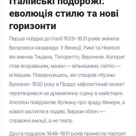
Італійські подорожі:
еволюція стилю та нові
горизонти
Перша поїздка до Італії 1629–1631 років змінила
Веласкеса назавжди. У Венеції, Римі та Неаполі
він вивчав Тиціана, Тінторетто, Веронезе. Колорит
став яскравішим, мазки — вільнішими, світло —
м’якішим. Повернувшись, він створив «Кузню
Вулкана» 1630 року в Прадо: міфологічний сюжет
перетворився на драматичну сцену в майстерні.
Аполлон повідомляє Вулкану про зраду Венери, а
ковалі застигли в подиві. Вирази облич —
справжні емоції, а не театр.
Друга подорож 1649–1651 років принесла портрет