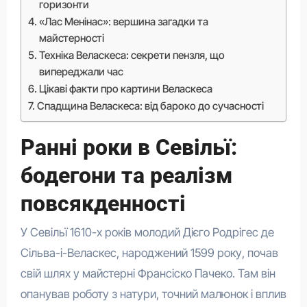
горизонти
«Лас Менінас»: вершина загадки та
майстерності
Техніка Веласкеса: секрети пензля, що
випереджали час
Цікаві факти про картини Веласкеса
Спадщина Веласкеса: від бароко до сучасності
Ранні роки в Севільї:
бодегони та реалізм
повсякденності
У Севільї 1610-х років молодий Дієго Родрігес де
Сільва-і-Веласкес, народжений 1599 року, почав
свій шлях у майстерні Франсіско Пачеко. Там він
опанував роботу з натури, точний малюнок і вплив