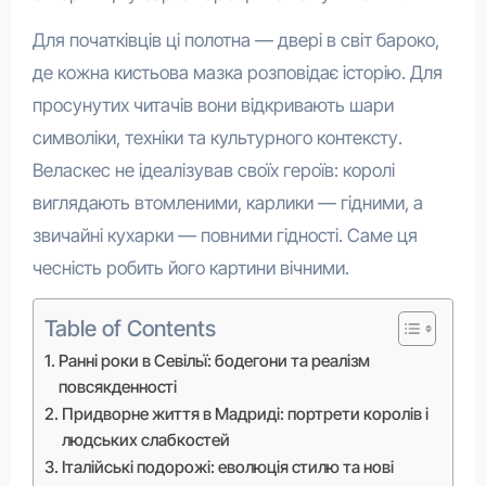
Для початківців ці полотна — двері в світ бароко,
де кожна кистьова мазка розповідає історію. Для
просунутих читачів вони відкривають шари
символіки, техніки та культурного контексту.
Веласкес не ідеалізував своїх героїв: королі
виглядають втомленими, карлики — гідними, а
звичайні кухарки — повними гідності. Саме ця
чесність робить його картини вічними.
Table of Contents
Ранні роки в Севільї: бодегони та реалізм
повсякденності
Придворне життя в Мадриді: портрети королів і
людських слабкостей
Італійські подорожі: еволюція стилю та нові