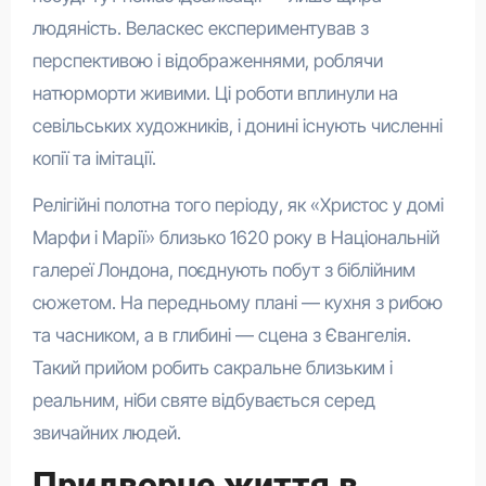
людяність. Веласкес експериментував з
перспективою і відображеннями, роблячи
натюрморти живими. Ці роботи вплинули на
севільських художників, і донині існують численні
копії та імітації.
Релігійні полотна того періоду, як «Христос у домі
Марфи і Марії» близько 1620 року в Національній
галереї Лондона, поєднують побут з біблійним
сюжетом. На передньому плані — кухня з рибою
та часником, а в глибині — сцена з Євангелія.
Такий прийом робить сакральне близьким і
реальним, ніби святе відбувається серед
звичайних людей.
Придворне життя в