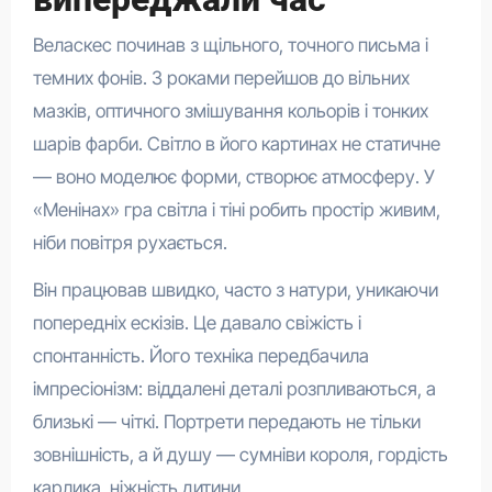
Веласкес починав з щільного, точного письма і
темних фонів. З роками перейшов до вільних
мазків, оптичного змішування кольорів і тонких
шарів фарби. Світло в його картинах не статичне
— воно моделює форми, створює атмосферу. У
«Менінах» гра світла і тіні робить простір живим,
ніби повітря рухається.
Він працював швидко, часто з натури, уникаючи
попередніх ескізів. Це давало свіжість і
спонтанність. Його техніка передбачила
імпресіонізм: віддалені деталі розпливаються, а
близькі — чіткі. Портрети передають не тільки
зовнішність, а й душу — сумніви короля, гордість
карлика, ніжність дитини.