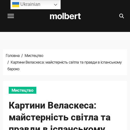
Перейти
Ukrainian
до
molbert
вмісту
Головна
Мистецтво
Картини Веласкеса: майстерність світла та правди в іспанському
бароко
Мистецтво
Картини Веласкеса:
майстерність світла та
правди в іспанському