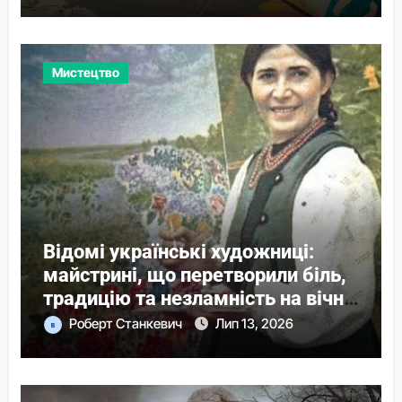
Мистецтво
Відомі українські художниці:
майстрині, що перетворили біль,
традицію та незламність на вічні
образи
Роберт Станкевич
Лип 13, 2026