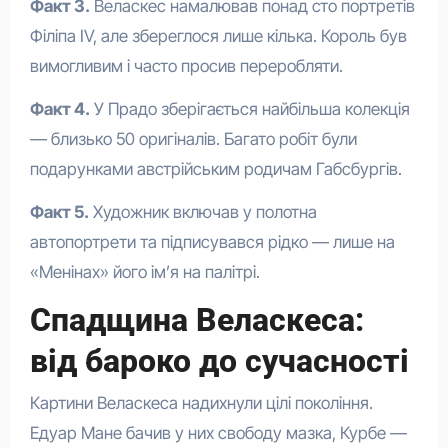
Факт 3.
Веласкес намалював понад сто портретів
Філіпа IV, але збереглося лише кілька. Король був
вимогливим і часто просив переробляти.
Факт 4.
У Прадо зберігається найбільша колекція
— близько 50 оригіналів. Багато робіт були
подарунками австрійським родичам Габсбургів.
Факт 5.
Художник включав у полотна
автопортрети та підписувався рідко — лише на
«Менінах» його ім’я на палітрі.
Спадщина Веласкеса:
від бароко до сучасності
Картини Веласкеса надихнули цілі покоління.
Едуар Мане бачив у них свободу мазка, Курбе —