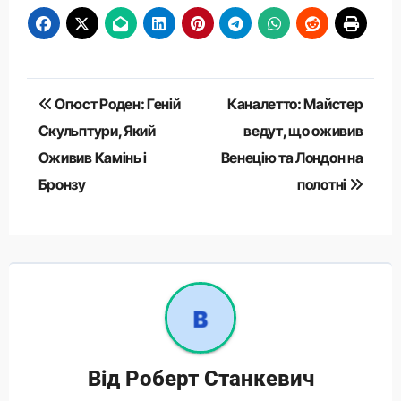
Навігація
Огюст Роден: Геній
Каналетто: Майстер
записів
Скульптури, Який
ведут, що оживив
Оживив Камінь і
Венецію та Лондон на
Бронзу
полотні
Від
Роберт Станкевич