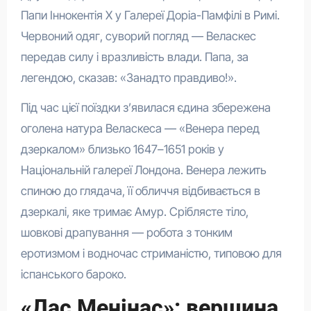
Папи Іннокентія X у Галереї Доріа-Памфілі в Римі.
Червоний одяг, суворий погляд — Веласкес
передав силу і вразливість влади. Папа, за
легендою, сказав: «Занадто правдиво!».
Під час цієї поїздки з’явилася єдина збережена
оголена натура Веласкеса — «Венера перед
дзеркалом» близько 1647–1651 років у
Національній галереї Лондона. Венера лежить
спиною до глядача, її обличчя відбивається в
дзеркалі, яке тримає Амур. Сріблясте тіло,
шовкові драпування — робота з тонким
еротизмом і водночас стриманістю, типовою для
іспанського бароко.
«Лас Менінас»: вершина