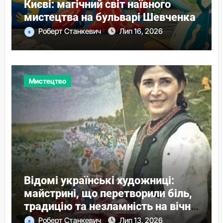
Києві: магічний світ наївного
мистецтва на бульварі Шевченка
Роберт Станкевич
Лип 16, 2026
Мистецтво
Відомі українські художниці:
майстрині, що перетворили біль,
традицію та незламність на вічні
образи
Роберт Станкевич
Лип 13, 2026