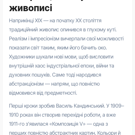
живописі
Наприкінці XIX — на початку XX століття
традиційний живопис опинився в глухому куті.
Реалізм і імпресіонізм вичерпали свої можливості
показати світ таким, яким його бачить око.
Художники шукали нові мови, щоб висловити
внутрішній хаос індустріальної епохи, війни та
духовних пошуків. Саме тоді народився
абстракціонізм — напрям, що повністю
відмовився від предметності.
Перші кроки зробив Василь Кандинський. У 1909–
1910 роках він створив перехідні роботи, а вже
1911-го з’явилася «Композиція V» — одна з
перших повністю абстрактних картин. Кольори й