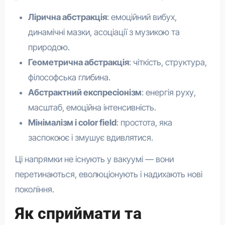
Лірична абстракція
: емоційний вибух,
динамічні мазки, асоціації з музикою та
природою.
Геометрична абстракція
: чіткість, структура,
філософська глибина.
Абстрактний експресіонізм
: енергія руху,
масштаб, емоційна інтенсивність.
Мінімалізм і color field
: простота, яка
заспокоює і змушує вдивлятися.
Ці напрямки не існують у вакуумі — вони
перетинаються, еволюціонують і надихають нові
покоління.
Як сприймати та