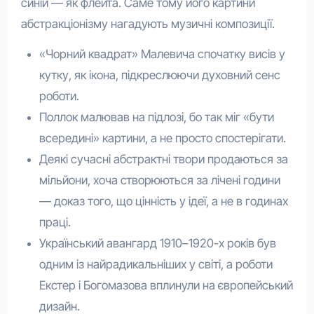
синій — як флейта. Саме тому його картини
абстракціонізму нагадують музичні композиції.
«Чорний квадрат» Малевича спочатку висів у
кутку, як ікона, підкреслюючи духовний сенс
роботи.
Поллок малював на підлозі, бо так міг «бути
всередині» картини, а не просто спостерігати.
Деякі сучасні абстрактні твори продаються за
мільйони, хоча створюються за лічені години
— доказ того, що цінність у ідеї, а не в годинах
праці.
Український авангард 1910–1920-х років був
одним із найрадикальніших у світі, а роботи
Екстер і Богомазова вплинули на європейський
дизайн.