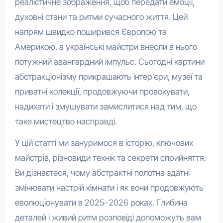
реалістичне зображення, щоб передати емоції,
духовні стани та ритми сучасного життя. Цей
напрям швидко поширився Європою та
Америкою, а українські майстри внесли в нього
потужний авангардний імпульс. Сьогодні картини
абстракціонізму прикрашають інтер’єри, музеї та
приватні колекції, продовжуючи провокувати,
надихати і змушувати замислитися над тим, що
таке мистецтво насправді.
У цій статті ми зануримося в історію, ключових
майстрів, різновиди технік та секрети сприйняття.
Ви дізнаєтеся, чому абстрактні полотна здатні
змінювати настрій кімнати і як вони продовжують
еволюціонувати в 2025–2026 роках. Глибина
деталей і живий ритм розповіді допоможуть вам