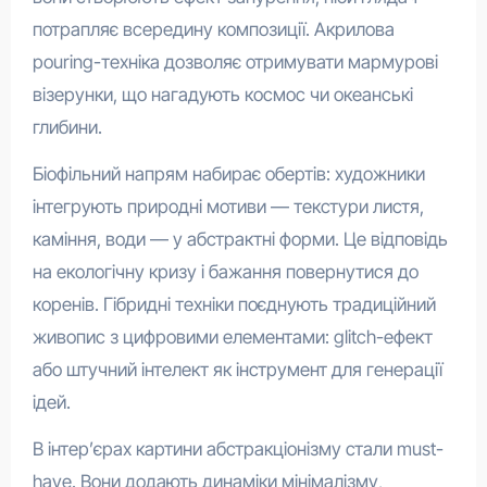
потрапляє всередину композиції. Акрилова
pouring-техніка дозволяє отримувати мармурові
візерунки, що нагадують космос чи океанські
глибини.
Біофільний напрям набирає обертів: художники
інтегрують природні мотиви — текстури листя,
каміння, води — у абстрактні форми. Це відповідь
на екологічну кризу і бажання повернутися до
коренів. Гібридні техніки поєднують традиційний
живопис з цифровими елементами: glitch-ефект
або штучний інтелект як інструмент для генерації
ідей.
В інтер’єрах картини абстракціонізму стали must-
have. Вони додають динаміки мінімалізму,