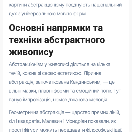
картини абстракціонізму поєднують національний
дух з універсальною мовою форм.
Основні напрямки та
техніки абстрактного
живопису
Абстракціонізм у живописі ділиться на кілька
течій, кожна зі своєю естетикою. Лірична
абстракція, започаткована Кандинським, — це
вільні мазки, плавні форми та емоційний потік. Тут
панує імпровізація, немов джазова мелодія.
Геометрична абстракція — царство прямих ліній,
кіл і квадратів. Малевич і Мондріан показали, як
прості фігури можуть передавати філософські ідеї.