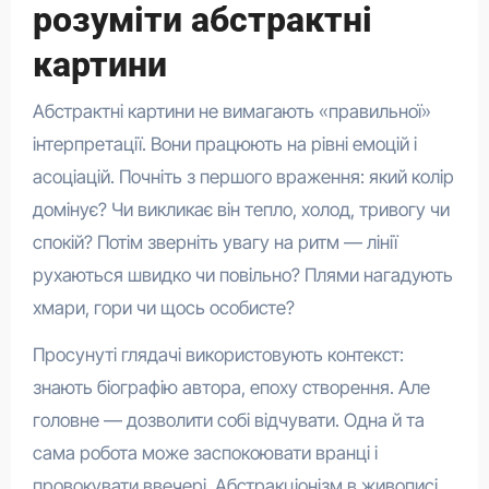
розуміти абстрактні
картини
Абстрактні картини не вимагають «правильної»
інтерпретації. Вони працюють на рівні емоцій і
асоціацій. Почніть з першого враження: який колір
домінує? Чи викликає він тепло, холод, тривогу чи
спокій? Потім зверніть увагу на ритм — лінії
рухаються швидко чи повільно? Плями нагадують
хмари, гори чи щось особисте?
Просунуті глядачі використовують контекст:
знають біографію автора, епоху створення. Але
головне — дозволити собі відчувати. Одна й та
сама робота може заспокоювати вранці і
провокувати ввечері. Абстракціонізм в живописі