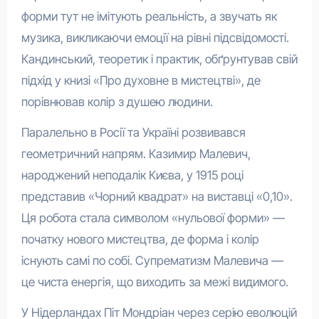
форми тут не імітують реальність, а звучать як
музика, викликаючи емоції на рівні підсвідомості.
Кандинський, теоретик і практик, обґрунтував свій
підхід у книзі «Про духовне в мистецтві», де
порівнював колір з душею людини.
Паралельно в Росії та Україні розвивався
геометричний напрям. Казимир Малевич,
народжений неподалік Києва, у 1915 році
представив «Чорний квадрат» на виставці «0,10».
Ця робота стала символом «нульової форми» —
початку нового мистецтва, де форма і колір
існують самі по собі. Супрематизм Малевича —
це чиста енергія, що виходить за межі видимого.
У Нідерландах Піт Мондріан через серію еволюцій