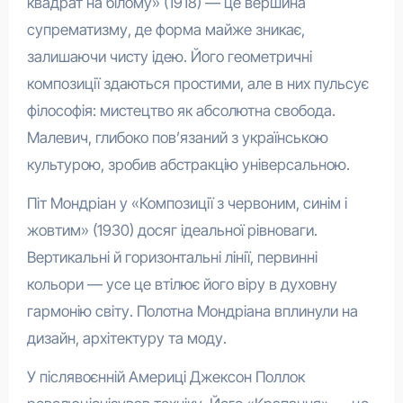
квадрат на білому» (1918) — це вершина
супрематизму, де форма майже зникає,
залишаючи чисту ідею. Його геометричні
композиції здаються простими, але в них пульсує
філософія: мистецтво як абсолютна свобода.
Малевич, глибоко пов’язаний з українською
культурою, зробив абстракцію універсальною.
Піт Мондріан у «Композиції з червоним, синім і
жовтим» (1930) досяг ідеальної рівноваги.
Вертикальні й горизонтальні лінії, первинні
кольори — усе це втілює його віру в духовну
гармонію світу. Полотна Мондріана вплинули на
дизайн, архітектуру та моду.
У післявоєнній Америці Джексон Поллок