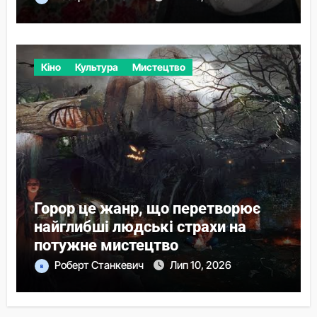
Кіно
Культура
Мистецтво
Горор це жанр, що перетворює
найглибші людські страхи на
потужне мистецтво
Роберт Станкевич
Лип 10, 2026