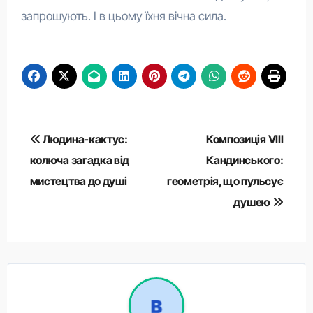
запрошують. І в цьому їхня вічна сила.
Навігація
Людина-кактус:
Композиція VIII
записів
колюча загадка від
Кандинського:
мистецтва до душі
геометрія, що пульсує
душею