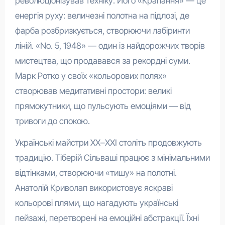
революціонізував техніку. Його «Крапання» — це
енергія руху: величезні полотна на підлозі, де
фарба розбризкується, створюючи лабіринти
ліній. «No. 5, 1948» — один із найдорожчих творів
мистецтва, що продавався за рекордні суми.
Марк Ротко у своїх «кольорових полях»
створював медитативні простори: великі
прямокутники, що пульсують емоціями — від
тривоги до спокою.
Українські майстри XX–XXI століть продовжують
традицію. Тіберій Сільваші працює з мінімальними
відтінками, створюючи «тишу» на полотні.
Анатолій Криволап використовує яскраві
кольорові плями, що нагадують українські
пейзажі, перетворені на емоційні абстракції. Їхні