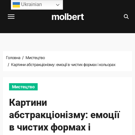
Перейти
Ukrainian
до
molbert
вмісту
Головна
Мистецтво
Картини абстракціонізму: емоції в чистих формах і кольорах
Мистецтво
Картини
абстракціонізму: емоції
в чистих формах і