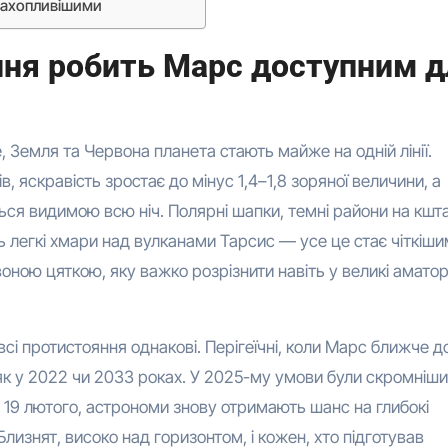
 захопливішими
ня робить Марс доступним д
 Земля та Червона планета стають майже на одній лінії.
в, яскравість зростає до мінус 1,4–1,8 зоряної величини, а
ься видимою всю ніч. Полярні шапки, темні райони на кшт
ть легкі хмари над вулканами Тарсис — усе це стає чіткіши
ною цяткою, яку важко розрізнити навіть у великі аматор
всі протистояння однакові. Перігеїчні, коли Марс ближче д
як у 2022 чи 2033 роках. У 2025-му умови були скромніш
 19 лютого, астрономи знову отримають шанс на глибокі
Близнят, високо над горизонтом, і кожен, хто підготував