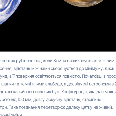
ояння, відстань між нами скорочується до мінімуму, диск
нд, а її поверхня освітлюється повністю. Початківці з про
шапки та темні плями альбедо, а досвідчені астрономи з 
еталі каньйонів і пилових бур. Конфігурація, яка дає мак
урою від 150 мм, довгу фокусну відстань, стабільне
ьтри. Таке поєднання перетворює далеку цятку на живий,
зонні зміни.