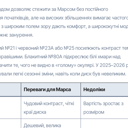
одом дозволяє стежити за Марсом без постійного
 початківців, але на високих збільшеннях вимагає частог
ні з широким полем зору дають комфорт, а ширококутні мод
жнє занурення.
вий №21 і червоний №23A або №25 посилюють контраст те
кравішими. Блакитний №80A підкреслює білі хмари над
ачити те, чого не видно в «голому» окулярі. У 2025–2026 
вали легкі сезонні зміни, навіть коли диск був невеликим.
Переваги для Марса
Недоліки
Чудовий контраст, чіткі
Вартість зростає з
краї диска
розміром
Дешевий, велика