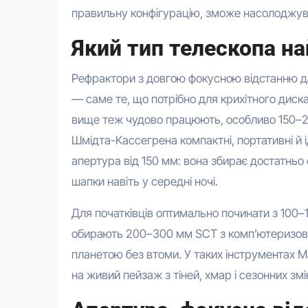
правильну конфігурацію, зможе насолоджуват
Який тип телескопа н
Рефрактори з довгою фокусною відстанню д
— саме те, що потрібно для крихітного диск
вище теж чудово працюють, особливо 150–25
Шмідта-Кассегрена компактні, портативні й
апертура від 150 мм: вона збирає достатньо 
шапки навіть у середні ночі.
Для початківців оптимально починати з 100–
обирають 200–300 мм SCT з комп’ютеризов
планетою без втоми. У таких інструментах 
на живий пейзаж з тіней, хмар і сезонних змі