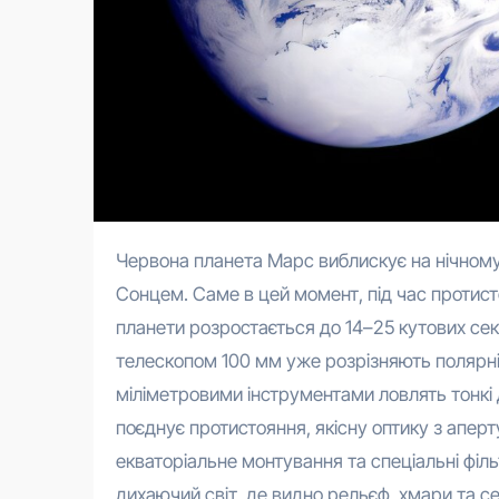
Червона планета Марс виблискує на нічному небі як рубінове око, коли Земля вишиковується між ним і
Сонцем. Саме в цей момент, під час протист
планети розростається до 14–25 кутових секу
телескопом 100 мм уже розрізняють полярні 
міліметровими інструментами ловлять тонкі д
поєднує протистояння, якісну оптику з аперт
екваторіальне монтування та спеціальні філ
дихаючий світ, де видно рельєф, хмари та се