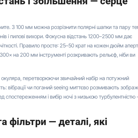
стань і збільшення — серце
чите. З 100 мм можна розрізнити полярні шапки та пару т
онів і пилові вихори. Фокусна відстань 1200–2500 мм дає
чіткості. Правило просте: 25–50 крат на кожен дюйм апер
 300× на 200 мм інструменті розкривають рельєф, ніби ви
 окуляра, перетворюючи звичайний набір на потужний
ть: вібрації чи поганий seeing миттєво розмивають зобра
д спостереженням і вибір ночі з низькою турбулентністю
а фільтри — деталі, які