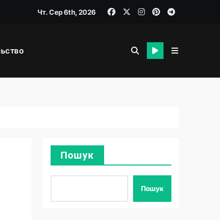
Чт. Сер 6th, 2026
льство
я
Пошук
Пошук