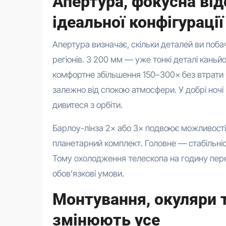
Апертура, фокусна від
ідеальної конфігурації
Апертура визначає, скільки деталей ви поба
регіонів. З 200 мм — уже тонкі деталі каньй
комфортне збільшення 150–300× без втрати 
залежно від спокою атмосфери. У добрі ночі
дивитеся з орбіти.
Барлоу-лінза 2× або 3× подвоює можливості
планетарний комплект. Головне — стабільніс
Тому охолодження телескопа на годину пере
обов’язкові умови.
Монтування, окуляри т
змінюють усе