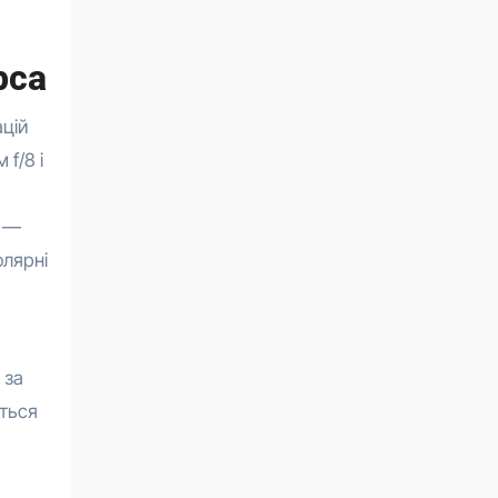
рса
цій
f/8 і
е —
олярні
 за
ється