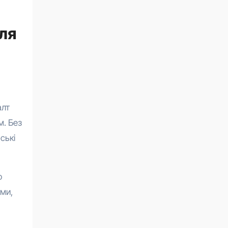
ля
алт
м. Без
ські
о
ими,