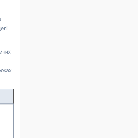
о
елі
мних
роках