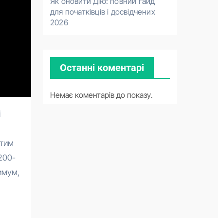
Як оновити Дію: повний гайд
для початківців і досвідчених
2026
Останні коментарі
Немає коментарів до показу.
стим
200-
симум,