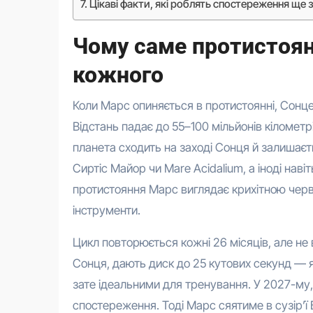
Цікаві факти, які роблять спостереження ще
Чому саме протистоян
кожного
Коли Марс опиняється в протистоянні, Сонце,
Відстань падає до 55–100 мільйонів кілометрі
планета сходить на заході Сонця й залишаєт
Сиртіс Майор чи Mare Acidalium, а іноді наві
протистояння Марс виглядає крихітною черво
інструменти.
Цикл повторюється кожні 26 місяців, але не 
Сонця, дають диск до 25 кутових секунд — 
зате ідеальними для тренування. У 2027-му,
спостереження. Тоді Марс сяятиме в сузір’ї 