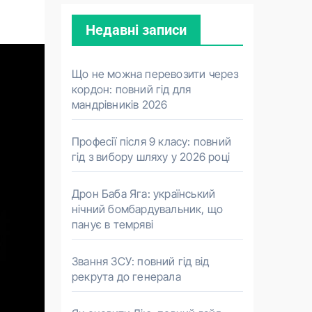
Недавні записи
Що не можна перевозити через
кордон: повний гід для
мандрівників 2026
Професії після 9 класу: повний
гід з вибору шляху у 2026 році
Дрон Баба Яга: український
нічний бомбардувальник, що
панує в темряві
Звання ЗСУ: повний гід від
рекрута до генерала