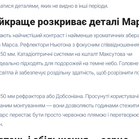
ися деталями, яких не видно в інші періоди.
айкраще розкриває деталі Ма
ають найчистіший контраст і найменше хроматичних абера
а Марса. Рефлектори Ньютона з фокусним співвідношенням 
0 мм. Катадіоптричні системи на кшталт Максутова чи
 ідеально підходять для подорожей на темне небо. Головн
світла й забезпечує роздільну здатність, щоб розрізнити п
150 мм рефрактора або Добсоніана. Просунуті користувачі
аним монтуванням — вони дозволяють годинами стежити
Марс перестає бути просто червоною плямою і перетворю
н.