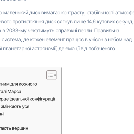
о маленький диск вимагає контрасту, стабільності атмосф
невого протистояння диск сягнув лише 14,6 кутових секунд,
а в 2033-му чекатимуть справжні перли. Правильна
ла система, де кожен елемент працює в унісон з небом над
 планетарної астрономії, де емоції від побаченого
пним для кожного
талі Марса
рце ідеальної конфігурації
і змінюють усе
ні
ягають вершин