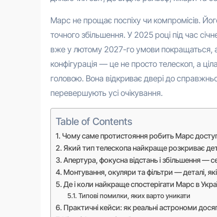
Марс не прощає поспіху чи компромісів. Йог
точного збільшення. У 2025 році під час січ
вже у лютому 2027-го умови покращаться, 
конфігурація — це не просто телескоп, а ці
головою. Вона відкриває двері до справжньої
перевершують усі очікування.
Table of Contents
Чому саме протистояння робить Марс досту
Який тип телескопа найкраще розкриває де
Апертура, фокусна відстань і збільшення — се
Монтування, окуляри та фільтри — деталі, як
Де і коли найкраще спостерігати Марс в Украї
Типові помилки, яких варто уникати
Практичні кейси: як реальні астрономи дос