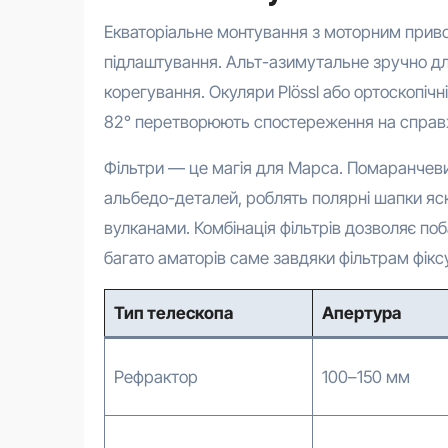
Екваторіальне монтування з моторним прив
підлаштування. Альт-азимутальне зручно для
корегування. Окуляри Plössl або ортоскопіч
82° перетворюють спостереження на справ
Фільтри — це магія для Марса. Помаранче
альбедо-деталей, роблять полярні шапки яс
вулканами. Комбінація фільтрів дозволяє поб
багато аматорів саме завдяки фільтрам фіксу
Тип телескопа
Апертура
Рефрактор
100–150 мм