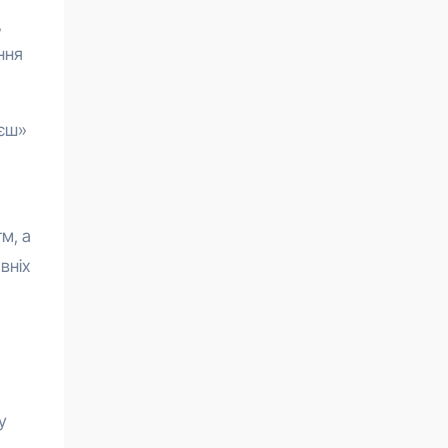
,
ння
аєш»
м, а
вніх
у