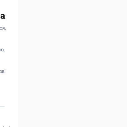
на
ся.
но,
ові
» —