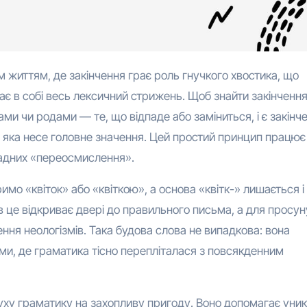
ає в собі весь лексичний стрижень. Щоб знайти закінчення
ами чи родами — те, що відпаде або заміниться, і є закінч
яка несе головне значення. Цей простий принцип працює
кладних «переосмислення».
римо «квіток» або «квіткою», а основа «квітк-» лишається і
в це відкриває двері до правильного письма, а для просун
ення неологізмів. Така будова слова не випадкова: вона
ми, де граматика тісно перепліталася з повсякденним
уху граматику на захопливу пригоду. Воно допомагає уни