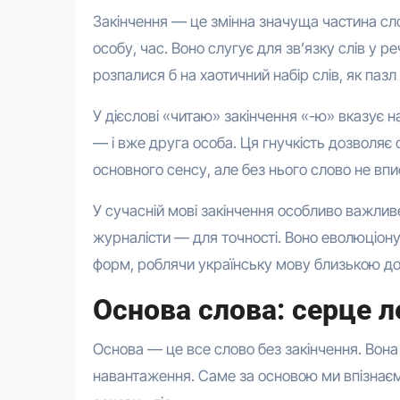
Закінчення — це змінна значуща частина слов
особу, час. Воно слугує для зв’язку слів у 
розпалися б на хаотичний набір слів, як пазл
У дієслові «читаю» закінчення «-ю» вказує 
— і вже друга особа. Ця гнучкість дозволяє о
основного сенсу, але без нього слово не впи
У сучасній мові закінчення особливо важливе
журналісти — для точності. Воно еволюціонув
форм, роблячи українську мову близькою до
Основа слова: серце 
Основа — це все слово без закінчення. Вона 
навантаження. Саме за основою ми впізнаємо 