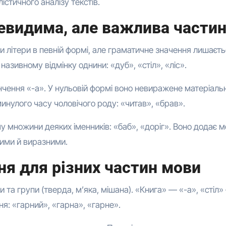
істичного аналізу текстів.
невидима, але важлива части
и літери в певній формі, але граматичне значення лишаєть
називному відмінку однини: «дуб», «стіл», «ліс».
інчення «-а». У нульовій формі воно невиражене матеріаль
минулого часу чоловічого роду: «читав», «брав».
у множини деяких іменників: «баб», «доріг». Воно додає м
ними й виразними.
ня для різних частин мови
и та групи (тверда, м’яка, мішана). «Книга» — «-а», «стіл
я: «гарний», «гарна», «гарне».