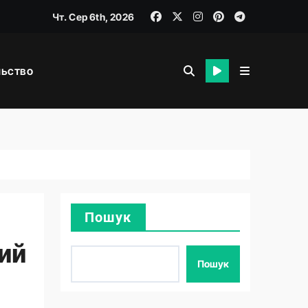
Чт. Сер 6th, 2026
льство
я
Пошук
кий
Пошук