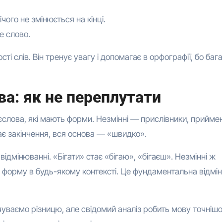
чого не змінюється на кінці.
е слово.
і слів. Він тренує увагу і допомагає в орфографії, бо баг
ва: як не переплутати
ієслова, які мають форми. Незмінні — прислівники, прийме
ає закінчення, вся основа — «швидко».
відмінюванні. «Бігати» стає «бігаю», «бігаєш». Незмінні ж
орму в будь-якому контексті. Це фундаментальна відмінн
чуваємо різницю, але свідомий аналіз робить мову точніш