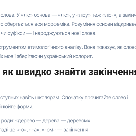
лова. У «ліс» основа — «ліс», у «лісу» теж «ліс-», а закін
го обертається вся морфеміка. Розуміння основи відкрива
чи суфікси — і народжуються нові слова.
струментом етимологічного аналізу. Вона показує, як слов
х мов і зберігаючи український колорит.
 як швидко знайти закінчення
оступних навіть школярам. Спочатку прочитайте слово і
мінюйте форми.
 чи роди: «дерево — дерева — деревом».
ладі це «-о», «-а», «-ом» — закінчення.