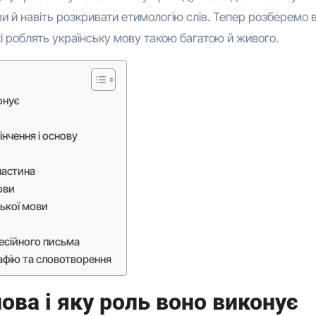
и й навіть розкривати етимологію слів. Тепер розберемо 
кі роблять українську мову такою багатою й живого.
онує
нчення і основу
частина
ови
ської мови
фесійного письма
рафію та словотворення
ова і яку роль воно виконує