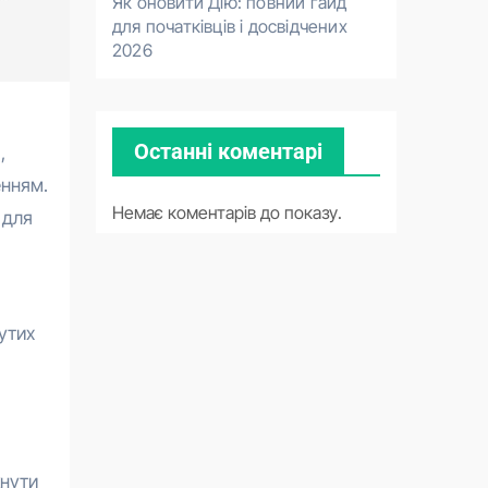
Як оновити Дію: повний гайд
для початківців і досвідчених
2026
Останні коментарі
,
енням.
Немає коментарів до показу.
 для
утих
кнути