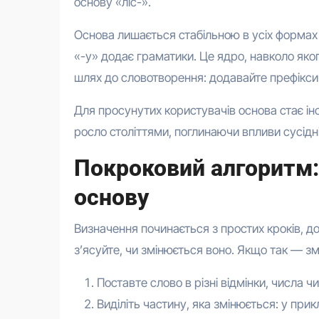
основу «ліс-».
Основа лишається стабільною в усіх формах с
«-у» додає граматики. Це ядро, навколо яко
шлях до словотворення: додавайте префікси 
Для просунутих користувачів основа стає ін
росло століттями, поглинаючи впливи сусідні
Покроковий алгоритм:
основу
Визначення починається з простих кроків, д
з’ясуйте, чи змінюється воно. Якщо так — з
Поставте слово в різні відмінки, числа
Виділіть частину, яка змінюється: у прик