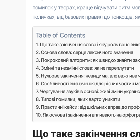
помилок у творах, краще відчувати ритм мов
поличках, від базових правил до тонкощів, я
Table of Contents
Що таке закінчення слова і яку роль воно вик
Основа слова: серце лексичного значення
Покроковий алгоритм: як швидко знайти закі
Змінні та незмінні слова: як не переплутати
Нульове закінчення: невидима, але важлива 
Особливості визначення для різних частин м
Чергування звуків в основі: живі зміни україн
Типові помилки, яких варто уникати
Практичні кейси: від шкільних вправ до про
Як основа і закінчення впливають на орфог
Що таке закінчення сл