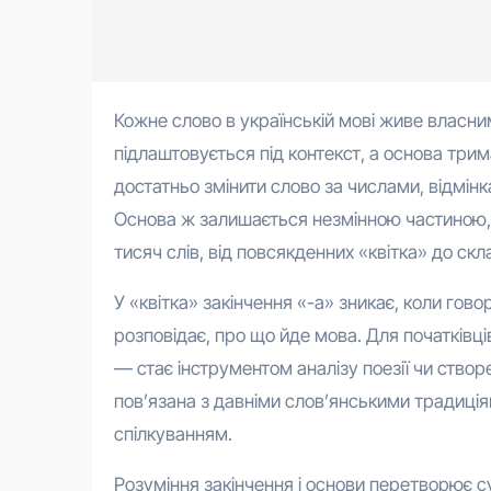
Кожне слово в українській мові живе власним життям, де закінчення грає роль гнучкого хвостика, що
підлаштовується під контекст, а основа трим
достатньо змінити слово за числами, відмінк
Основа ж залишається незмінною частиною, 
тисяч слів, від повсякденних «квітка» до с
У «квітка» закінчення «-а» зникає, коли гово
розповідає, про що йде мова. Для початківці
— стає інструментом аналізу поезії чи створ
пов’язана з давніми слов’янськими традиція
спілкуванням.
Розуміння закінчення і основи перетворює с