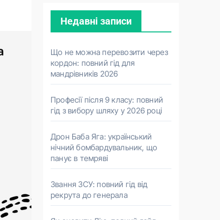
Недавні записи
Що не можна перевозити через
кордон: повний гід для
мандрівників 2026
Професії після 9 класу: повний
гід з вибору шляху у 2026 році
Дрон Баба Яга: український
нічний бомбардувальник, що
панує в темряві
Звання ЗСУ: повний гід від
рекрута до генерала