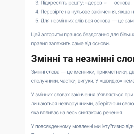
Підкресліть решту: «дерев-» — основа.
Перевірте на нульове закінчення, якщо ні
Для незмінних слів вся основа — це сам
Цей алгоритм працює бездоганно для більшост
правил залежить саме від основи.
Змінні та незмінні сло
Змінні слова — це іменники, прикметники, д
сполучники, частки, вигуки. У «швидко» нем
У змінних словах закінчення з’являється при 
лишаються незворушними, зберігаючи свою ф
яка впливає на весь синтаксис речення.
У повсякденному мовленні ми інтуїтивно від