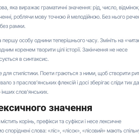
а, яка виражає граматичні значення: рід, число, відмінок
реченні, роблячи мову точною й мелодійною. Без нього рече
 без рамки.
на першу особу однини теперішнього часу. Змініть на «чит
дним коренем творити цілі історії. Закінчення не несе
сується в синтаксис.
 для стилістики. Поети граються з ними, щоб створити рит
ало з праслов’янських флексій і досі зберігає сліди тих да
 інших слов’янських.
лексичного значення
містить корінь, префікси та суфікси і несе лексичне
споріднені слова: «ліс», «лісок», «лісовий» мають спільн