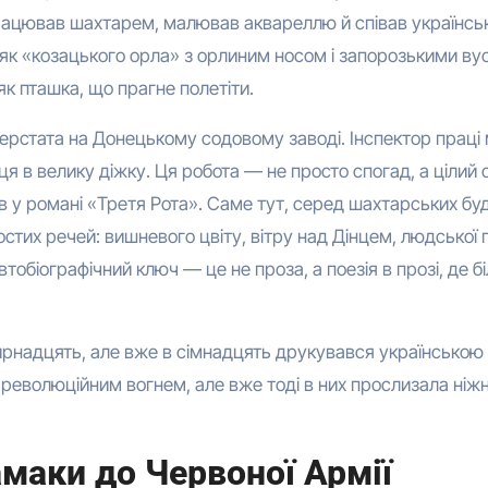
ацював шахтарем, малював аквареллю й співав українсь
го як «козацького орла» з орлиним носом і запорозькими ву
як пташка, що прагне полетіти.
ерстата на Донецькому содовому заводі. Інспектор праці 
я в велику діжку. Ця робота — не просто спогад, а цілий с
ав у романі «Третя Рота». Саме тут, серед шахтарських буд
тих речей: вишневого цвіту, вітру над Дінцем, людської п
тобіографічний ключ — це не проза, а поезія в прозі, де б
ирнадцять, але вже в сімнадцять друкувався українською
 революційним вогнем, але вже тоді в них прослизала ніжн
дамаки до Червоної Армії