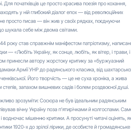
бурі. Для початківців це просто красива поезія про кохання,
находять у ній глибокий діалог епох — від революційних
 не просто писав — він жив у своїх рядках, поєднуючи
о шукала себе між двома світами.
944 року став справжнім маніфестом патріотизму, написан
и — «Любіть Україну, як сонце, любіть, як вітер, і трави, і
дом принесли автору жорстоку критику за «буржуазний
дамаки Армії УНР до радянського класика, від шахтарсько
ченківської. Його творчість — це не суха хроніка, а жива
м степів, запахом вишневих садів і болем роздвоєної душі.
важливо зрозуміти: Сосюра не був ідеальним радянським
івував вічну Україну поза п’ятирічками й колгоспами. Сам
 водночас мішенню критики. А просунуті читачі оцінять, я
тики 1920-х до зрілої лірики, де особисте й громадянське