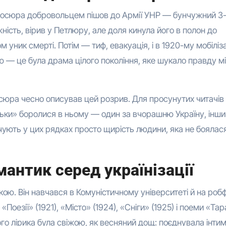
 Сосюра добровольцем пішов до Армії УНР — бунчужний 3
ість, вірив у Петлюру, але доля кинула його в полон до
м уник смерті. Потім — тиф, евакуація, і в 1920-му мобіліз
ою — це була драма цілого покоління, яке шукало правду м
осюра чесно описував цей розрив. Для просунутих читачів
дьки» боролися в ньому — один за вчорашню Україну, інши
дчують у цих рядках просто щирість людини, яка не боялас
мантик серед українізації
ою. Він навчався в Комуністичному університеті й на робф
Поезії» (1921), «Місто» (1924), «Сніги» (1925) і поеми «Тар
го лірика була свіжою, як весняний дощ: поєднувала інти