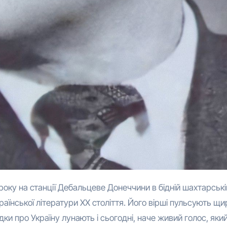
раїнської літератури XX століття. Його вірші пульсують щи
рядки про Україну лунають і сьогодні, наче живий голос, яки