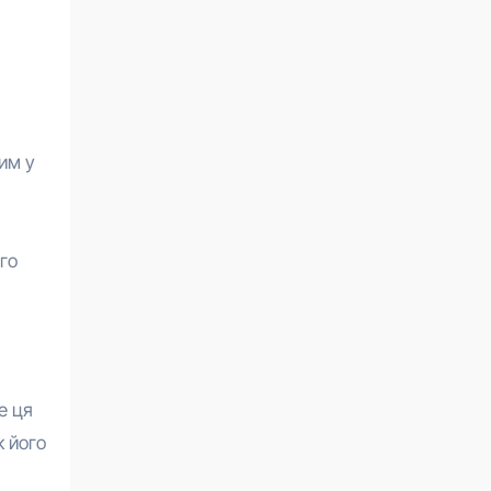
им у
го
е ця
к його