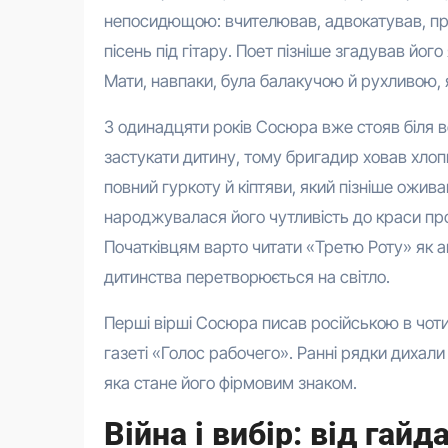
непосидющою: вчителював, адвокатував, пр
пісень під гітару. Поет пізніше згадував йо
Мати, навпаки, була балакучою й рухливою, 
З одинадцяти років Сосюра вже стояв біля в
застукати дитину, тому бригадир ховав хлопц
повний гуркоту й кіптяви, який пізніше ожив
народжувалася його чутливість до краси прос
Початківцям варто читати «Третю Роту» як ав
дитинства перетворюється на світло.
Перші вірші Сосюра писав російською в чот
газеті «Голос рабочего». Ранні рядки дихали
яка стане його фірмовим знаком.
Війна і вибір: від гай