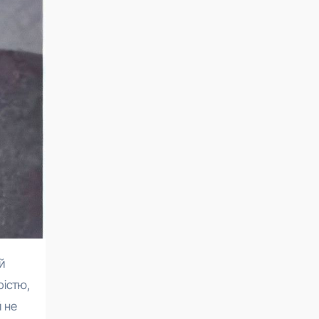
рістю,
й не