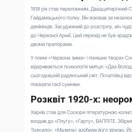
1918 рік став переломним. Двадцятирічний
Гайдамацького полку. Він воював за незалежн
денікінців. Засуджений до розстрілу, він чудо
до Червоної Армії. Цей перехід не був зрад
двома прапорами.
У поемі «Червона зима» і пізніших творах С
відкривається психологія митця: «Два Воло
сьогоднішній радянський світ. Початківці ві
показати свої сумніви.
Розквіт 1920-х: неоро
Харків став для Сосюри літературною колиск
входив до «Плугу», «Гарту», ВАПЛІТЕ. Збірки «
Трясило», «Мазепа» зробили його зіркою. Йо