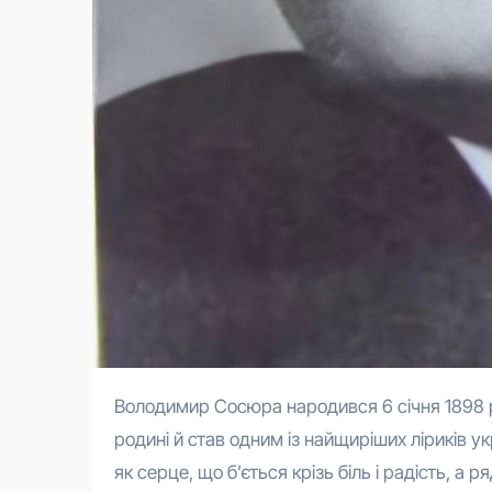
Володимир Сосюра народився 6 січня 1898 року на станції Дебальцеве Донеччини в бідній шахтарській
родині й став одним із найщиріших ліриків ук
як серце, що б’ється крізь біль і радість, а 