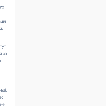
-го
ація
іж
 тут
й за
я
аці,
ас
мне