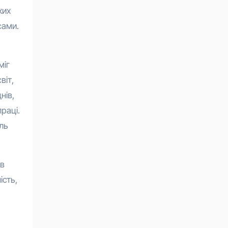
ких
сами.
міг
віт,
нів,
раці.
іль
 в
ість,