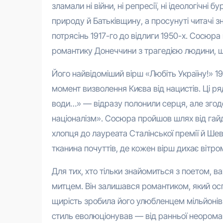
зламали ні війни, ні репресії, ні ідеологічні 
природу й Батьківщину, а просунуті читачі з
потрясінь 1917-го до відлиги 1950-х. Сосюра
романтику Донеччини з трагедією людини, щ
Його найвідоміший вірш «Любіть Україну!» 1
момент визволення Києва від нацистів. Ці рядк
води…» — відразу полонили серця, але зго
націоналізм». Сосюра пройшов шлях від гай
хлопця до лауреата Сталінської премії й Шев
тканина почуттів, де кожен вірш дихає вітро
Для тих, хто тільки знайомиться з поетом, 
митцем. Він залишався романтиком, який осп
щирість зробила його улюбленцем мільйонів і
стиль еволюціонував — від ранньої неороман