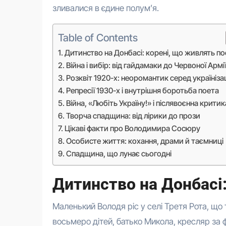
зливалися в єдине полум’я.
Table of Contents
Дитинство на Донбасі: корені, що живлять по
Війна і вибір: від гайдамаки до Червоної Армі
Розквіт 1920-х: неоромантик серед українізац
Репресії 1930-х і внутрішня боротьба поета
Війна, «Любіть Україну!» і післявоєнна критик
Творча спадщина: від лірики до прози
Цікаві факти про Володимира Сосюру
Особисте життя: кохання, драми й таємниці
Спадщина, що лунає сьогодні
Дитинство на Донбасі
Маленький Володя ріс у селі Третя Рота, що 
восьмеро дітей, батько Микола, кресляр за 