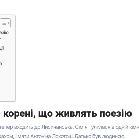
езію
ї
ії
а
: корені, що живлять поезію
тепер входить до Лисичанська. Сім’я тулилася в одній кім
фахом, і мати Антоніна Локотош. Батько був людиною