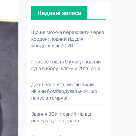
Недавні записи
Що не можна перевозити через
кордон: повний гід для
мандрівників 2026
Професії після 9 класу: повний
гід з вибору шляху у 2026 році
Дрон Баба Яга: український
нічний бомбардувальник, що
панує в темряві
Звання ЗСУ: повний гід від
рекрута до генерала