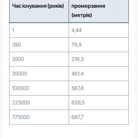
Час існування (років)
промерзання
(метрів)
1
4,44
350
79,9
3500
219,3
35000
461,4
100000
567,8
225000
626,5
775000
687,7