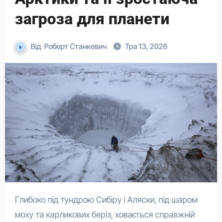
загроза для планети
Від
Роберт Станкевич
Тра 13, 2026
Глибоко під тундрою Сибіру і Аляски, під шаром
моху та карликових беріз, ховається справжній