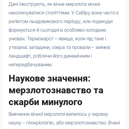
Дані ілюструють, як вічна мерзлота може
накопичуватися століттями. У Сибіру вона часто є
реліктом льодовикового періоду, але подекуди
формується й сьогодні в особливо холодних
умовах. Термокарст – явище, коли лід тане і
утворює западини, озера та провали – змінює
ландшафт, роблячи його динамічним і
непередбачуваним.
Наукове значення:
мерзлотознавство та
скарби минулого
Вивчення вічної мерзлоти вилилось у окрему
науку – геокріологію, або мерзлотознавство. Вчені