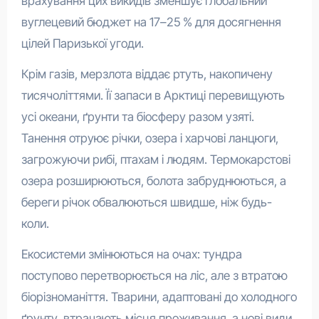
врахування цих викидів зменшує глобальний
вуглецевий бюджет на 17–25 % для досягнення
цілей Паризької угоди.
Крім газів, мерзлота віддає ртуть, накопичену
тисячоліттями. Її запаси в Арктиці перевищують
усі океани, ґрунти та біосферу разом узяті.
Танення отруює річки, озера і харчові ланцюги,
загрожуючи рибі, птахам і людям. Термокарстові
озера розширюються, болота забруднюються, а
береги річок обвалюються швидше, ніж будь-
коли.
Екосистеми змінюються на очах: тундра
поступово перетворюється на ліс, але з втратою
біорізноманіття. Тварини, адаптовані до холодного
ґрунту, втрачають місця проживання, а нові види