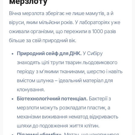
мерзлоту
Вічна мерзлота зберігає не лише мамутів, а й
віруси, яким мільйони років. У лабораторіях уже
оживали організми, що пережили в 1000 разів
більше за свій природний вік.
Природний сейф для ДНК.
У Сибіру
знаходять цілі трупи тварин льодовикового
періоду з м’якими тканинами, шерстю і навіть
вмістом шлунка – ідеальний матеріал для
клонування.
Біотехнологічний потенціал.
Бактерії з
мерзлоти можуть розкладати пластик, а
механізми виживання нематод відкривають
шляхи до подовження життя клітин.
Підземні «бомби».
Метан, що накопичився