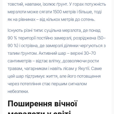
товстий, навпаки, ізолює ґрунт. У горах потужність
мерзлоти може сягати 1500 метрів і більше, тоді
як на рівнинах – від кількох метрів до сотень.
Існують різні типи: суцільна мерзлота, де понад
90 % території постійно замерзлі, розріджена (50–
90 %) і острівна, де замерзлі ділянки чергуються з
талим ґрунтом. Активний шар – верхні 30–70
сантиметрів – відтає влітку, дозволяючи рости
травам, чагарникам і навіть лісам у Якутії. Саме
цей шар підтримує життя, але його потовщення
через потепління стає першим сигналом
небезпеки.
Поширення вічної
мерзлоти у світі