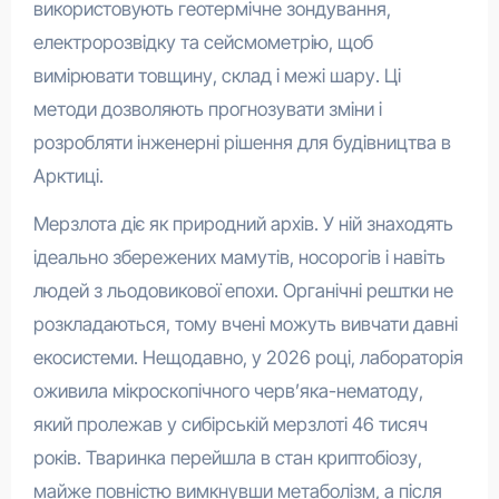
використовують геотермічне зондування,
електророзвідку та сейсмометрію, щоб
вимірювати товщину, склад і межі шару. Ці
методи дозволяють прогнозувати зміни і
розробляти інженерні рішення для будівництва в
Арктиці.
Мерзлота діє як природний архів. У ній знаходять
ідеально збережених мамутів, носорогів і навіть
людей з льодовикової епохи. Органічні рештки не
розкладаються, тому вчені можуть вивчати давні
екосистеми. Нещодавно, у 2026 році, лабораторія
оживила мікроскопічного черв’яка-нематоду,
який пролежав у сибірській мерзлоті 46 тисяч
років. Тваринка перейшла в стан криптобіозу,
майже повністю вимкнувши метаболізм, а після