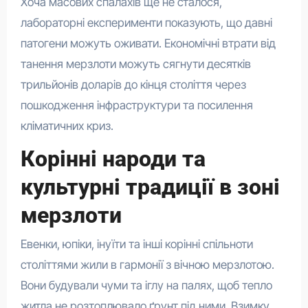
Хоча масових спалахів ще не сталося,
лабораторні експерименти показують, що давні
патогени можуть оживати. Економічні втрати від
танення мерзлоти можуть сягнути десятків
трильйонів доларів до кінця століття через
пошкодження інфраструктури та посилення
кліматичних криз.
Корінні народи та
культурні традиції в зоні
мерзлоти
Евенки, юпіки, інуїти та інші корінні спільноти
століттями жили в гармонії з вічною мерзлотою.
Вони будували чуми та іглу на палях, щоб тепло
житла не розтоплювало ґрунт під ними. Взимку