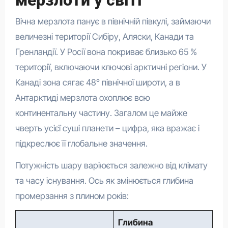
Вічна мерзлота панує в північній півкулі, займаючи
величезні території Сибіру, Аляски, Канади та
Гренландії. У Росії вона покриває близько 65 %
території, включаючи ключові арктичні регіони. У
Канаді зона сягає 48° північної широти, а в
Антарктиді мерзлота охоплює всю
континентальну частину. Загалом це майже
чверть усієї суші планети – цифра, яка вражає і
підкреслює її глобальне значення.
Потужність шару варіюється залежно від клімату
та часу існування. Ось як змінюється глибина
промерзання з плином років:
Глибина