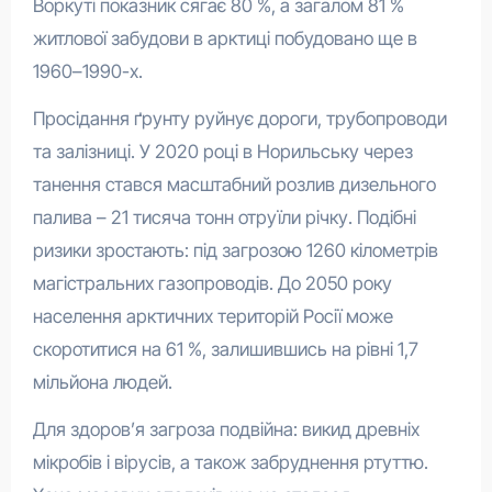
Воркуті показник сягає 80 %, а загалом 81 %
житлової забудови в арктиці побудовано ще в
1960–1990-х.
Просідання ґрунту руйнує дороги, трубопроводи
та залізниці. У 2020 році в Норильську через
танення стався масштабний розлив дизельного
палива – 21 тисяча тонн отруїли річку. Подібні
ризики зростають: під загрозою 1260 кілометрів
магістральних газопроводів. До 2050 року
населення арктичних територій Росії може
скоротитися на 61 %, залишившись на рівні 1,7
мільйона людей.
Для здоров’я загроза подвійна: викид древніх
мікробів і вірусів, а також забруднення ртуттю.