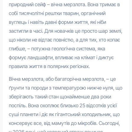
природний сейф – вічна мерзлота. Вона тримає в
собі тисячолітні рештки тварин, органічний
вуглець і навіть давні форми життя, які ніби
застигли в часі. Для новачків це просто шар землі,
що ніколи не відтає повністю, а для тих, хто копає
глибше, – потужна геологічна система, яка
формує ландшафти, впливає на клімат і диктує
правила життя в полярних регіонах.
Вічна мерзлота, або багаторічна мерзлота, – це
ґрунти та породи з температурою нижче нуля, що
зберігають такий стан щонайменше два роки
поспіль. Вона охоплює близько 25 відсотків усієї
суші планети і діє як гігантський холодильник, що
консервує все, від мамутів до мікробів. Сьогодні,