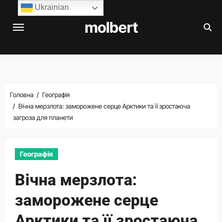
Перейти
Ukrainian
до
molbert
вмісту
Головна
Географія
Вічна мерзлота: заморожене серце Арктики та її зростаюча
загроза для планети
Географія
Вічна мерзлота:
заморожене серце
Арктики та її зростаюча