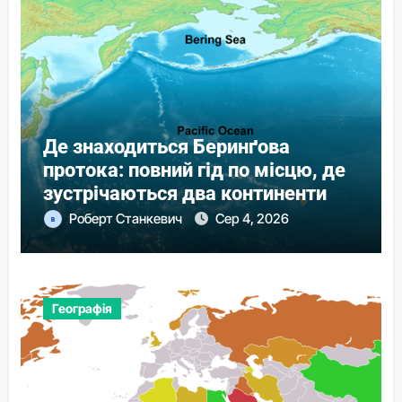
Де знаходиться Беринґова
протока: повний гід по місцю, де
зустрічаються два континенти
Роберт Станкевич
Сер 4, 2026
Географія