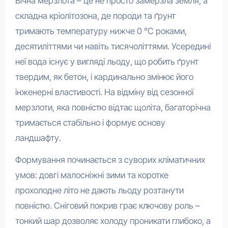
Вічна мерзлота – це не просто замерзла земля, а
складна кріолітозона, де породи та ґрунт
тримають температуру нижче 0 °C роками,
десятиліттями чи навіть тисячоліттями. Усередині
неї вода існує у вигляді льоду, що робить ґрунт
твердим, як бетон, і кардинально змінює його
інженерні властивості. На відміну від сезонної
мерзлоти, яка повністю відтає щоліта, багаторічна
тримається стабільно і формує основу
ландшафту.
Формування починається з суворих кліматичних
умов: довгі малосніжні зими та коротке
прохолодне літо не дають льоду розтанути
повністю. Сніговий покрив грає ключову роль –
тонкий шар дозволяє холоду проникати глибоко, а