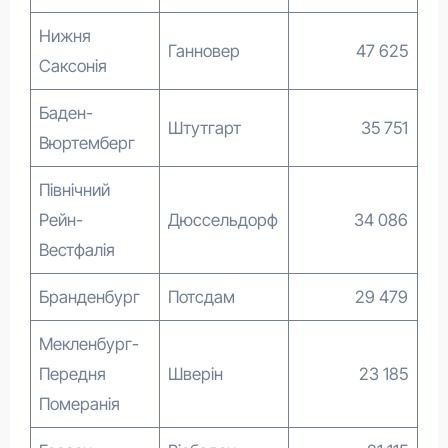
Нижня
Ганновер
47 625
Саксонія
Баден-
Штутгарт
35 751
Вюртемберг
Північний
Рейн-
Дюссельдорф
34 086
Вестфалія
Бранденбург
Потсдам
29 479
Мекленбург-
Передня
Шверін
23 185
Померанія