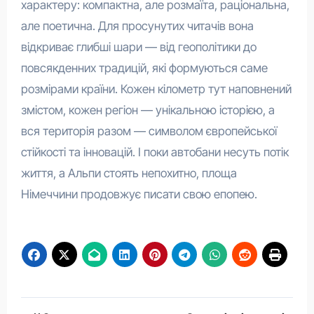
характеру: компактна, але розмаїта, раціональна,
але поетична. Для просунутих читачів вона
відкриває глибші шари — від геополітики до
повсякденних традицій, які формуються саме
розмірами країни. Кожен кілометр тут наповнений
змістом, кожен регіон — унікальною історією, а
вся територія разом — символом європейської
стійкості та інновацій. І поки автобани несуть потік
життя, а Альпи стоять непохитно, площа
Німеччини продовжує писати свою епопею.
Навігація