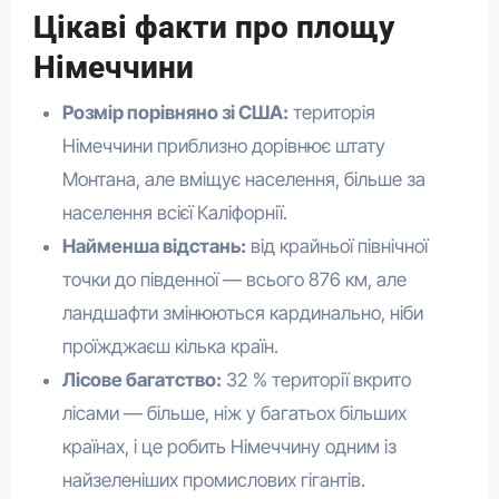
Цікаві факти про площу
Німеччини
Розмір порівняно зі США:
територія
Німеччини приблизно дорівнює штату
Монтана, але вміщує населення, більше за
населення всієї Каліфорнії.
Найменша відстань:
від крайньої північної
точки до південної — всього 876 км, але
ландшафти змінюються кардинально, ніби
проїжджаєш кілька країн.
Лісове багатство:
32 % території вкрито
лісами — більше, ніж у багатьох більших
країнах, і це робить Німеччину одним із
найзеленіших промислових гігантів.