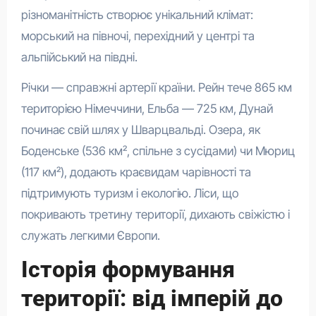
різноманітність створює унікальний клімат:
морський на півночі, перехідний у центрі та
альпійський на півдні.
Річки — справжні артерії країни. Рейн тече 865 км
територією Німеччини, Ельба — 725 км, Дунай
починає свій шлях у Шварцвальді. Озера, як
Боденське (536 км², спільне з сусідами) чи Мюриц
(117 км²), додають краєвидам чарівності та
підтримують туризм і екологію. Ліси, що
покривають третину території, дихають свіжістю і
служать легкими Європи.
Історія формування
території: від імперій до