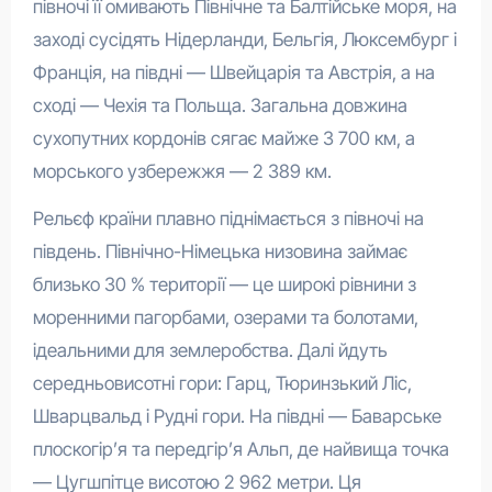
півночі її омивають Північне та Балтійське моря, на
заході сусідять Нідерланди, Бельгія, Люксембург і
Франція, на півдні — Швейцарія та Австрія, а на
сході — Чехія та Польща. Загальна довжина
сухопутних кордонів сягає майже 3 700 км, а
морського узбережжя — 2 389 км.
Рельєф країни плавно піднімається з півночі на
південь. Північно-Німецька низовина займає
близько 30 % території — це широкі рівнини з
моренними пагорбами, озерами та болотами,
ідеальними для землеробства. Далі йдуть
середньовисотні гори: Гарц, Тюринзький Ліс,
Шварцвальд і Рудні гори. На півдні — Баварське
плоскогір’я та передгір’я Альп, де найвища точка
— Цугшпітце висотою 2 962 метри. Ця