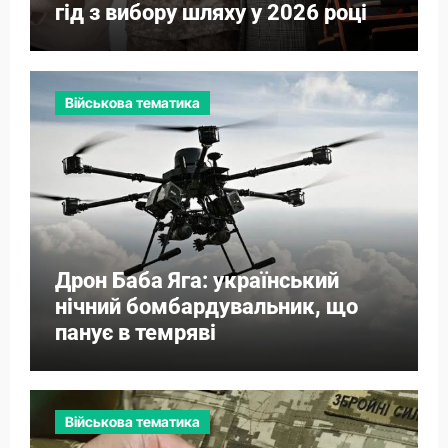
гід з вибору шляху у 2026 році
Військова тематика
Дрон Баба Яга: український
нічний бомбардувальник, що
панує в темряві
Військова тематика