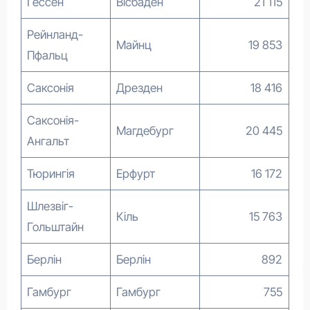
Гессен
Вісбаден
21 115
Рейнланд-
Майнц
19 853
Пфальц
Саксонія
Дрезден
18 416
Саксонія-
Магдебург
20 445
Ангальт
Тюрингія
Ерфурт
16 172
Шлезвіг-
Кіль
15 763
Гольштайн
Берлін
Берлін
892
Гамбург
Гамбург
755