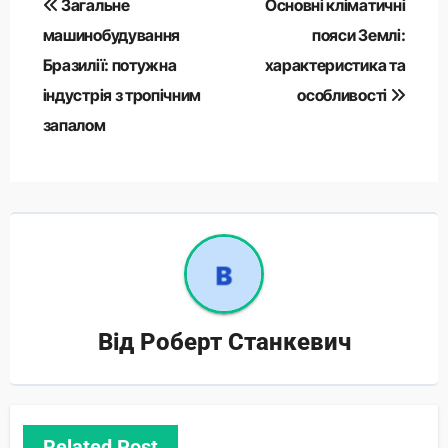
Загальне
Основні кліматичні
записів
машинобудування
пояси Землі:
Бразилії: потужна
характеристика та
індустрія з тропічним
особливості
запалом
Від
Роберт Станкевич
Related Post