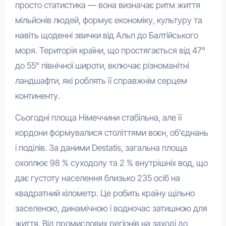
просто статистика — вона визначає ритм життя
мільйонів людей, формує економіку, культуру та
навіть щоденні звички від Альп до Балтійського
моря. Територія країни, що простягається від 47°
до 55° північної широти, включає різноманітні
ландшафти, які роблять її справжнім серцем
континенту.
Сьогодні площа Німеччини стабільна, але її
кордони формувалися століттями воєн, об’єднань
і поділів. За даними Destatis, загальна площа
охоплює 98 % суходолу та 2 % внутрішніх вод, що
дає густоту населення близько 235 осіб на
квадратний кілометр. Це робить країну щільно
заселеною, динамічною і водночас затишною для
життя. Від промислових регіонів на заході до