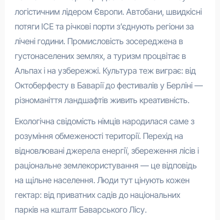
логістичним лідером Європи. Автобани, швидкісні
потяги ICE та річкові порти з’єднують регіони за
лічені години. Промисловість зосереджена в
густонаселених землях, а туризм процвітає в
Альпах і на узбережжі. Культура теж виграє: від
Октоберфесту в Баварії до фестивалів у Берліні —
різноманіття ландшафтів живить креативність.
Екологічна свідомість німців народилася саме з
розуміння обмеженості території. Перехід на
відновлювані джерела енергії, збереження лісів і
раціональне землекористування — це відповідь
на щільне населення. Люди тут цінують кожен
гектар: від приватних садів до національних
парків на кшталт Баварського Лісу.