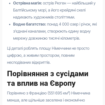
Острівна магія:
острів Рюген — найбільший у
Балтійському морі, а його крейдяні скелі
надихають художників століттями.
Водне багатство:
понад 4 000 озер і річок, які
з’єднані каналами, створюють єдину водну
мережу довжиною тисячі кілометрів.
Ці деталі роблять площу Німеччини не просто
цифрою, а живим простором, повним
несподіваних відкриттів.
Порівняння з сусідами
та вплив на Європу
Порівняно з Францією (551 695 км²) Німеччина
менша, але щільніше заселена і економічно