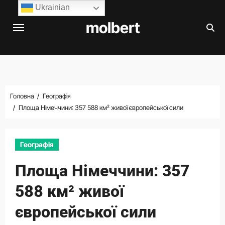
Перейти
Ukrainian
до
molbert
вмісту
Головна
Географія
Площа Німеччини: 357 588 км² живої європейської сили
Географія
Площа Німеччини: 357
588 км² живої
європейської сили