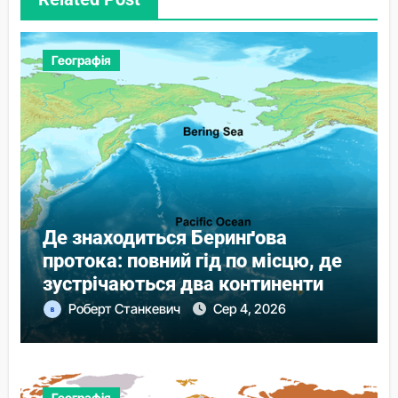
Географія
Де знаходиться Беринґова
протока: повний гід по місцю, де
зустрічаються два континенти
Роберт Станкевич
Сер 4, 2026
Географія