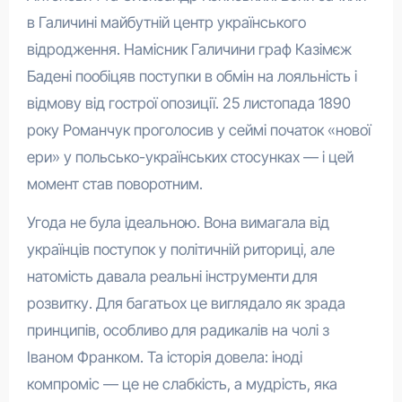
в Галичині майбутній центр українського
відродження. Намісник Галичини граф Казімєж
Бадені пообіцяв поступки в обмін на лояльність і
відмову від гострої опозиції. 25 листопада 1890
року Романчук проголосив у сеймі початок «нової
ери» у польсько-українських стосунках — і цей
момент став поворотним.
Угода не була ідеальною. Вона вимагала від
українців поступок у політичній риториці, але
натомість давала реальні інструменти для
розвитку. Для багатьох це виглядало як зрада
принципів, особливо для радикалів на чолі з
Іваном Франком. Та історія довела: іноді
компроміс — це не слабкість, а мудрість, яка