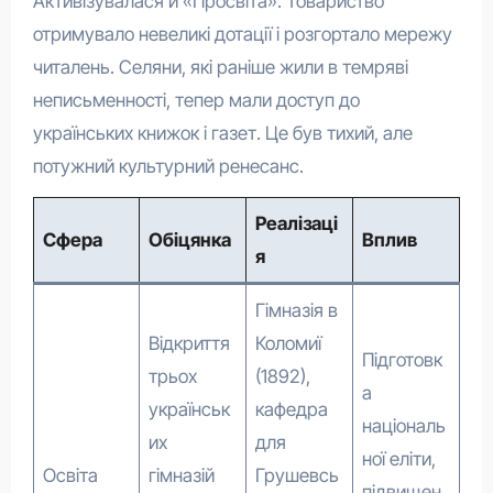
Активізувалася й «Просвіта». Товариство
отримувало невеликі дотації і розгортало мережу
читалень. Селяни, які раніше жили в темряві
неписьменності, тепер мали доступ до
українських книжок і газет. Це був тихий, але
потужний культурний ренесанс.
Реалізаці
Сфера
Обіцянка
Вплив
я
Гімназія в
Відкриття
Коломиї
Підготовк
трьох
(1892),
а
українськ
кафедра
національ
их
для
ної еліти,
Освіта
гімназій
Грушевсь
підвищен