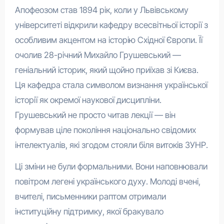
Апофеозом став 1894 рік, коли у Львівському
університеті відкрили кафедру всесвітньої історії з
особливим акцентом на історію Східної Європи. Її
очолив 28-річний Михайло Грушевський —
геніальний історик, який щойно приїхав зі Києва.
Ця кафедра стала символом визнання української
історії як окремої наукової дисципліни.
Грушевський не просто читав лекції — він
формував ціле покоління національно свідомих
інтелектуалів, які згодом стояли біля витоків ЗУНР.
Ці зміни не були формальними. Вони наповнювали
повітром легені українського духу. Молоді вчені,
вчителі, письменники раптом отримали
інституційну підтримку, якої бракувало