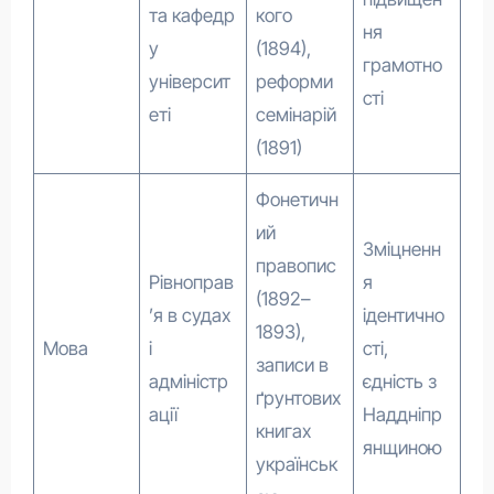
та кафедр
кого
ня
у
(1894),
грамотно
університ
реформи
сті
еті
семінарій
(1891)
Фонетичн
ий
Зміцненн
правопис
Рівноправ
я
(1892–
’я в судах
ідентично
1893),
Мова
і
сті,
записи в
адміністр
єдність з
ґрунтових
ації
Наддніпр
книгах
янщиною
українськ