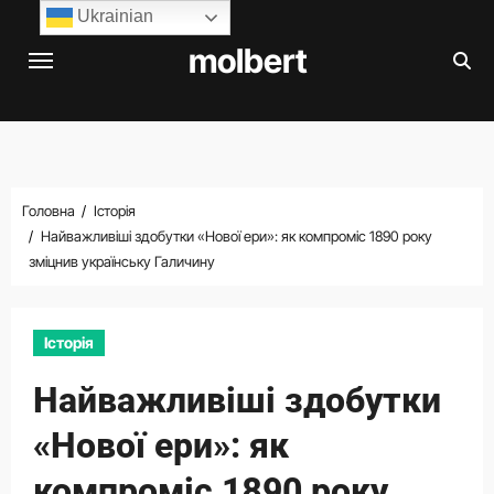
Перейти
Ukrainian
до
molbert
вмісту
Головна
Історія
Найважливіші здобутки «Нової ери»: як компроміс 1890 року
зміцнив українську Галичину
Історія
Найважливіші здобутки
«Нової ери»: як
компроміс 1890 року