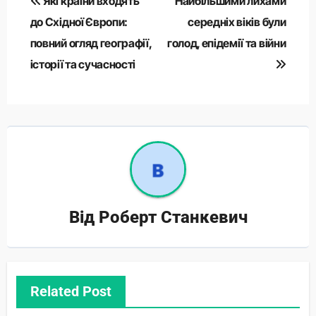
Які країни входять
Найбільшими лихами
записів
до Східної Європи:
середніх віків були
повний огляд географії,
голод, епідемії та війни
історії та сучасності
Від
Роберт Станкевич
Related Post