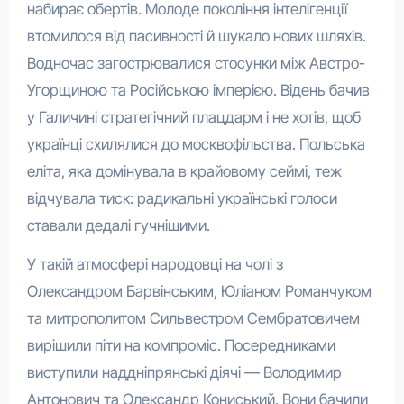
набирає обертів. Молоде покоління інтелігенції
втомилося від пасивності й шукало нових шляхів.
Водночас загострювалися стосунки між Австро-
Угорщиною та Російською імперією. Відень бачив
у Галичині стратегічний плацдарм і не хотів, щоб
українці схилялися до москвофільства. Польська
еліта, яка домінувала в крайовому сеймі, теж
відчувала тиск: радикальні українські голоси
ставали дедалі гучнішими.
У такій атмосфері народовці на чолі з
Олександром Барвінським, Юліаном Романчуком
та митрополитом Сильвестром Сембратовичем
вирішили піти на компроміс. Посередниками
виступили наддніпрянські діячі — Володимир
Антонович та Олександр Кониський. Вони бачили