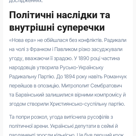
дослідженнях.
Політичні наслідки та
внутрішні суперечки
«Нова ера» не обійшлася без конфліктів. Радикали
на чолі з Франком і Павликом різко засуджували
угоду, вважаючи її зрадою. У 1890 році частина
народовців утворила Русько-Українську
Радикальну Партію. До 1894 року навіть Романчук
перейшов в опозицію. Митрополит Сембратович
та Барвінський залишилися вірними компромісу й
згодом створили Християнсько-суспільну партію.
Та попри розкол, угода витіснила русофілів з
політичної арени. Українські депутати в сеймі й
парламенті зросли кількісно. Це був перший крок