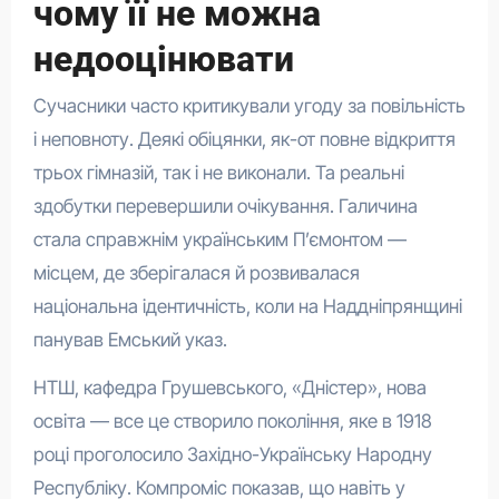
чому її не можна
недооцінювати
Сучасники часто критикували угоду за повільність
і неповноту. Деякі обіцянки, як-от повне відкриття
трьох гімназій, так і не виконали. Та реальні
здобутки перевершили очікування. Галичина
стала справжнім українським П’ємонтом —
місцем, де зберігалася й розвивалася
національна ідентичність, коли на Наддніпрянщині
панував Емський указ.
НТШ, кафедра Грушевського, «Дністер», нова
освіта — все це створило покоління, яке в 1918
році проголосило Західно-Українську Народну
Республіку. Компроміс показав, що навіть у