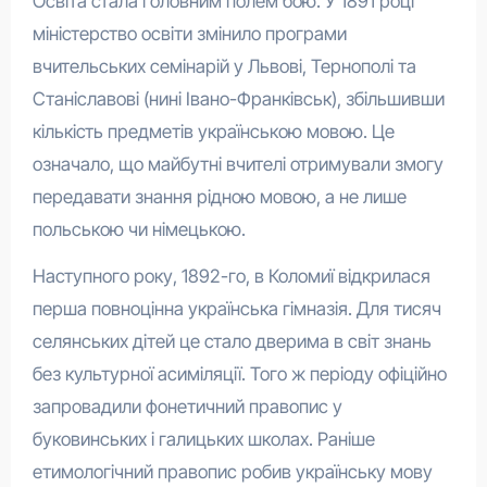
Освіта стала головним полем бою. У 1891 році
міністерство освіти змінило програми
вчительських семінарій у Львові, Тернополі та
Станіславові (нині Івано-Франківськ), збільшивши
кількість предметів українською мовою. Це
означало, що майбутні вчителі отримували змогу
передавати знання рідною мовою, а не лише
польською чи німецькою.
Наступного року, 1892-го, в Коломиї відкрилася
перша повноцінна українська гімназія. Для тисяч
селянських дітей це стало дверима в світ знань
без культурної асиміляції. Того ж періоду офіційно
запровадили фонетичний правопис у
буковинських і галицьких школах. Раніше
етимологічний правопис робив українську мову