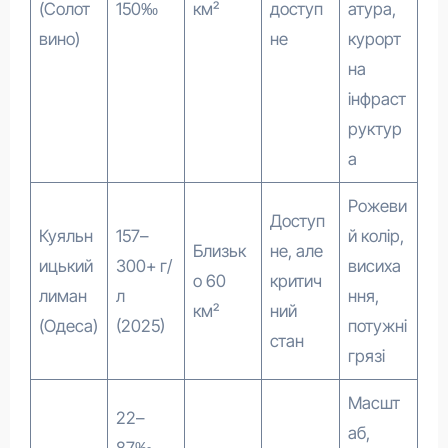
(Солот
150‰
км²
доступ
атура,
вино)
не
курорт
на
інфраст
руктур
а
Рожеви
Доступ
Куяльн
157–
й колір,
Близьк
не, але
ицький
300+ г/
висиха
о 60
критич
лиман
л
ння,
км²
ний
(Одеса)
(2025)
потужні
стан
грязі
Масшт
22–
аб,
87‰