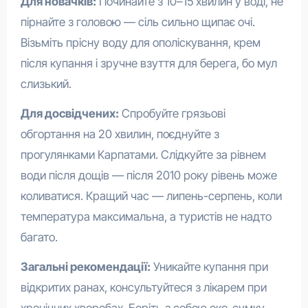
Для новачків:
Починайте з 10–15 хвилин у воді, не
пірнайте з головою — сіль сильно щипає очі.
Візьміть прісну воду для ополіскування, крем
після купання і зручне взуття для берега, бо мул
слизький.
Для досвідчених:
Спробуйте грязьові
обгортання на 20 хвилин, поєднуйте з
прогулянками Карпатами. Слідкуйте за рівнем
води після дощів — після 2010 року рівень може
коливатися. Кращий час — липень-серпень, коли
температура максимальна, а туристів не надто
багато.
Загальні рекомендації:
Уникайте купання при
відкритих ранах, консультуйтеся з лікарем при