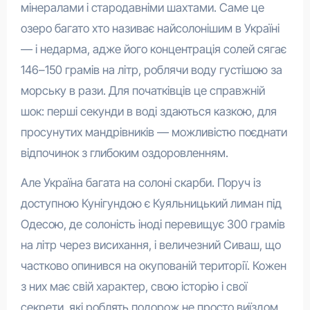
мінералами і стародавніми шахтами. Саме це
озеро багато хто називає найсолонішим в Україні
— і недарма, адже його концентрація солей сягає
146–150 грамів на літр, роблячи воду густішою за
морську в рази. Для початківців це справжній
шок: перші секунди в воді здаються казкою, для
просунутих мандрівників — можливістю поєднати
відпочинок з глибоким оздоровленням.
Але Україна багата на солоні скарби. Поруч із
доступною Кунігундою є Куяльницький лиман під
Одесою, де солоність іноді перевищує 300 грамів
на літр через висихання, і величезний Сиваш, що
частково опинився на окупованій території. Кожен
з них має свій характер, свою історію і свої
секрети, які роблять подорож не просто виїздом