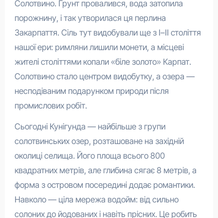
Солотвино. Грунт провалився, вода затопила
порожнину, і так утворилася ця перлина
Закарпаття. Сіль тут видобували ще з I–II століття
нашої ери: римляни лишили монети, а місцеві
жителі століттями копали «біле золото» Карпат.
Солотвино стало центром видобутку, а озера —
несподіваним подарунком природи після
промислових робіт.
Сьогодні Кунігунда — найбільше з групи
солотвинських озер, розташоване на західній
околиці селища. Його площа всього 800
квадратних метрів, але глибина сягає 8 метрів, а
форма з островом посередині додає романтики.
Навколо — ціла мережа водойм: від сильно
солоних до йодованих і навіть прісних. Це робить