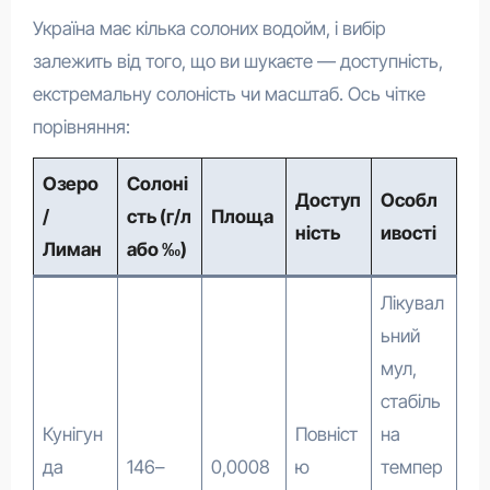
Україна має кілька солоних водойм, і вибір
залежить від того, що ви шукаєте — доступність,
екстремальну солоність чи масштаб. Ось чітке
порівняння:
Озеро
Солоні
Доступ
Особл
/
сть (г/л
Площа
ність
ивості
Лиман
або ‰)
Лікувал
ьний
мул,
стабіль
Кунігун
Повніст
на
да
146–
0,0008
ю
темпер