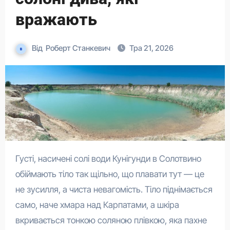
вражають
Від
Роберт Станкевич
Тра 21, 2026
Густі, насичені солі води Кунігунди в Солотвино
обіймають тіло так щільно, що плавати тут — це
не зусилля, а чиста невагомість. Тіло піднімається
само, наче хмара над Карпатами, а шкіра
вкривається тонкою соляною плівкою, яка пахне