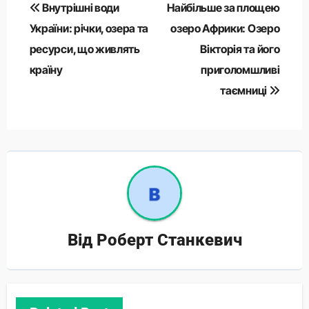
Навігація
Внутрішні води
Найбільше за площею
записів
України: річки, озера та
озеро Африки: Озеро
ресурси, що живлять
Вікторія та його
країну
приголомшливі
таємниці
Від
Роберт Станкевич