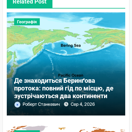
Related Post
Географія
Де знаходиться Беринґова
протока: повний гід по місцю, де
зустрічаються два континенти
Роберт Станкевич
Сер 4, 2026