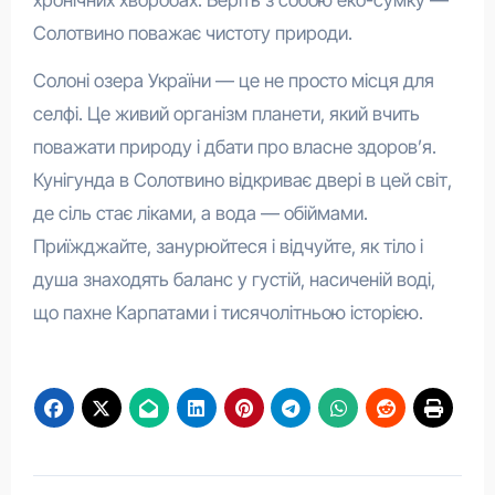
хронічних хворобах. Беріть з собою еко-сумку —
Солотвино поважає чистоту природи.
Солоні озера України — це не просто місця для
селфі. Це живий організм планети, який вчить
поважати природу і дбати про власне здоров’я.
Кунігунда в Солотвино відкриває двері в цей світ,
де сіль стає ліками, а вода — обіймами.
Приїжджайте, занурюйтеся і відчуйте, як тіло і
душа знаходять баланс у густій, насиченій воді,
що пахне Карпатами і тисячолітньою історією.