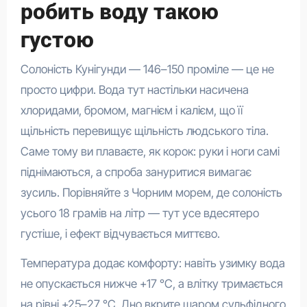
робить воду такою
густою
Солоність Кунігунди — 146–150 проміле — це не
просто цифри. Вода тут настільки насичена
хлоридами, бромом, магнієм і калієм, що її
щільність перевищує щільність людського тіла.
Саме тому ви плаваєте, як корок: руки і ноги самі
піднімаються, а спроба зануритися вимагає
зусиль. Порівняйте з Чорним морем, де солоність
усього 18 грамів на літр — тут усе вдесятеро
густіше, і ефект відчувається миттєво.
Температура додає комфорту: навіть узимку вода
не опускається нижче +17 °C, а влітку тримається
на рівні +25–27 °C. Дно вкрите шаром сульфідного