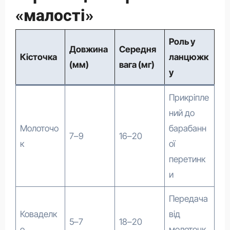
«малості»
Роль у
Довжина
Середня
Кісточка
ланцюжк
(мм)
вага (мг)
у
Прикріпле
ний до
Молоточо
барабанн
7–9
16–20
к
ої
перетинк
и
Передача
Коваделк
від
5–7
18–20
о
молоточк