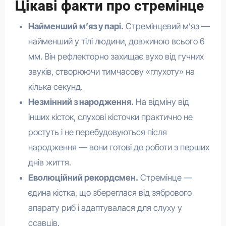
Цікаві факти про стремінце
Найменший м’яз у парі.
Стремінцевий м’яз —
найменший у тілі людини, довжиною всього 6
мм. Він рефлекторно захищає вухо від гучних
звуків, створюючи тимчасову «глухоту» на
кілька секунд.
Незмінний з народження.
На відміну від
інших кісток, слухові кісточки практично не
ростуть і не перебудовуються після
народження — вони готові до роботи з перших
днів життя.
Еволюційний рекордсмен.
Стремінце —
єдина кістка, що збереглася від зябрового
апарату риб і адаптувалася для слуху у
ссавців.