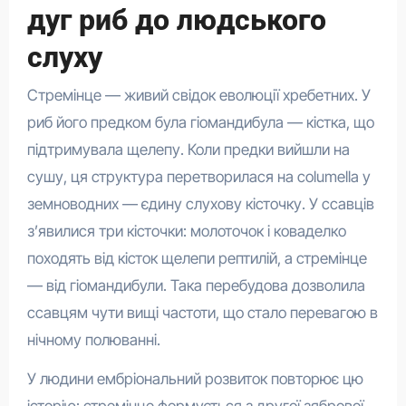
дуг риб до людського
слуху
Стремінце — живий свідок еволюції хребетних. У
риб його предком була гіомандибула — кістка, що
підтримувала щелепу. Коли предки вийшли на
сушу, ця структура перетворилася на columella у
земноводних — єдину слухову кісточку. У ссавців
з’явилися три кісточки: молоточок і коваделко
походять від кісток щелепи рептилій, а стремінце
— від гіомандибули. Така перебудова дозволила
ссавцям чути вищі частоти, що стало перевагою в
нічному полюванні.
У людини ембріональний розвиток повторює цю