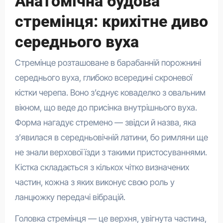
Анатомічна будова
стремінця: крихітне диво
середнього вуха
Стремінце розташоване в барабанній порожнині
середнього вуха, глибоко всередині скроневої
кістки черепа. Воно з’єднує коваделко з овальним
вікном, що веде до присінка внутрішнього вуха.
Форма нагадує стремено — звідси й назва, яка
з’явилася в середньовічній латини, бо римляни ще
не знали верхової їзди з такими пристосуваннями.
Кістка складається з кількох чітко визначених
частин, кожна з яких виконує свою роль у
ланцюжку передачі вібрацій.
Головка стремінця — це верхня, увігнута частина,