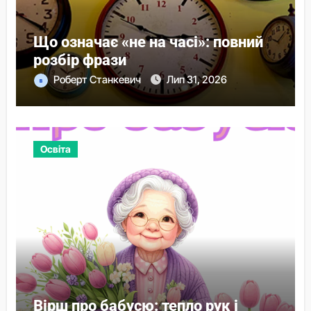
Що означає «не на часі»: повний
розбір фрази
Роберт Станкевич
Лип 31, 2026
Освіта
Вірш про бабусю: тепло рук і