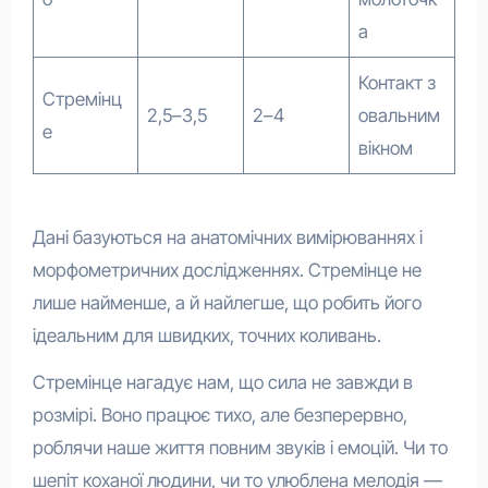
а
Контакт з
Стремінц
2,5–3,5
2–4
овальним
е
вікном
Дані базуються на анатомічних вимірюваннях і
морфометричних дослідженнях. Стремінце не
лише найменше, а й найлегше, що робить його
ідеальним для швидких, точних коливань.
Стремінце нагадує нам, що сила не завжди в
розмірі. Воно працює тихо, але безперервно,
роблячи наше життя повним звуків і емоцій. Чи то
шепіт коханої людини, чи то улюблена мелодія —