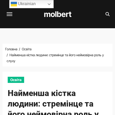
Перейти
Ukrainian
до
molbert
вмісту
Головна
Освіта
Найменша кістка людини: стремінце та його неймовірна роль у
слуху
Освіта
Найменша кістка
людини: стремінце та
його неймовірна роль у