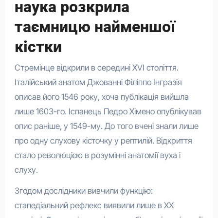
наука розкрила
таємницю найменшої
кістки
Стремінце відкрили в середині XVI століття.
Італійський анатом Джованні Філіппо Інгразія
описав його 1546 року, хоча публікація вийшла
лише 1603-го. Іспанець Педро Хімено опублікував
опис раніше, у 1549-му. До того вчені знали лише
про одну слухову кісточку у рептилій. Відкриття
стало революцією в розумінні анатомії вуха і
слуху.
Згодом дослідники вивчили функцію:
стапедіальний рефлекс виявили лише в XX