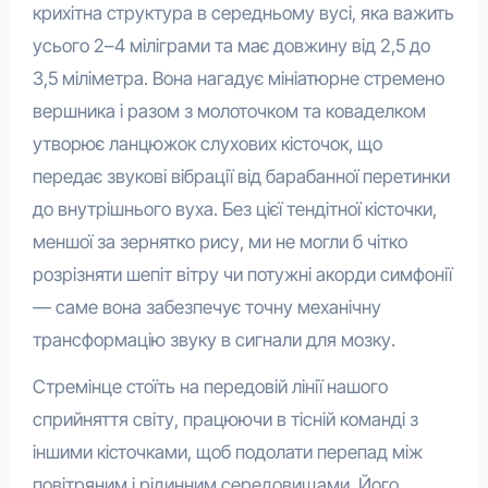
крихітна структура в середньому вусі, яка важить
усього 2–4 міліграми та має довжину від 2,5 до
3,5 міліметра. Вона нагадує мініатюрне стремено
вершника і разом з молоточком та коваделком
утворює ланцюжок слухових кісточок, що
передає звукові вібрації від барабанної перетинки
до внутрішнього вуха. Без цієї тендітної кісточки,
меншої за зернятко рису, ми не могли б чітко
розрізняти шепіт вітру чи потужні акорди симфонії
— саме вона забезпечує точну механічну
трансформацію звуку в сигнали для мозку.
Стремінце стоїть на передовій лінії нашого
сприйняття світу, працюючи в тісній команді з
іншими кісточками, щоб подолати перепад між
повітряним і рідинним середовищами. Його