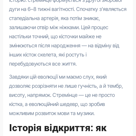
історію: стремінце формується з другої зябрової
дуги на 6–8 тижні вагітності. Спочатку з’являється
стапедіальна артерія, яка потім зникає,
залишаючи отвір між ніжками. Цей процес
настільки точний, що кісточки майже не
змінюються після народження — на відміну від
інших кісток скелета, які ростуть і
перебудовуються все життя.
Завдяки цій еволюції ми маємо слух, який
дозволяє розрізняти не лише гучність, а й тембр,
висоту, напрямок. Стремінце — це не просто
кістка, а еволюційний шедевр, що зробив
можливим розвиток мови та музики.
Історія відкриття: як