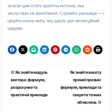
за всім цим стоїть крихітна кісточка, яка
заслуговує на захоплення. Слухайте уважніше — і
цінуйте кожну мить, яку дарує цей еволюційний
шедевр.
Навігація
Як знайти модуль
Як знайти висоту
записів
вектора: формула,
прямої призми:
розрахунки та
формули, приклади та
практичні приклади
секрети точних
обчислень