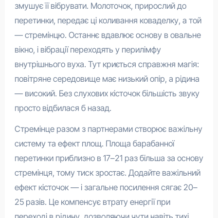
змушує її вібрувати. Молоточок, прирослий до
перетинки, передає ці коливання коваделку, а той
— стремінцю. Останнє вдавлює основу в овальне
вікно, і вібрації переходять у перилімфу
внутрішнього вуха. Тут криється справжня магія:
повітряне середовище має низький опір, а рідина
— високий. Без слухових кісточок більшість звуку
просто відбилася б назад.
Стремінце разом з партнерами створює важільну
систему та ефект площ. Площа барабанної
перетинки приблизно в 17–21 раз більша за основу
стремінця, тому тиск зростає. Додайте важільний
ефект кісточок — і загальне посилення сягає 20–
25 разів. Це компенсує втрату енергії при
переході в рідину, дозволяючи чути навіть тихі