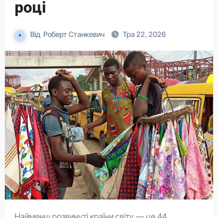
році
Від
Роберт Станкевич
Тра 22, 2026
Найменш розвинуті країни світу — це 44