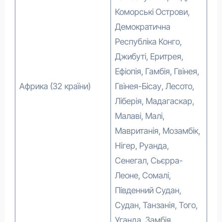
Коморські Острови,
Демократична
Республіка Конго,
Джибуті, Еритрея,
Ефіопія, Гамбія, Гвінея,
Африка (32 країни)
Гвінея-Бісау, Лесото,
Ліберія, Мадагаскар,
Малаві, Малі,
Мавританія, Мозамбік,
Нігер, Руанда,
Сенегал, Сьєрра-
Леоне, Сомалі,
Південний Судан,
Судан, Танзанія, Того,
Уганда, Замбія