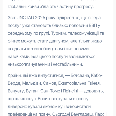
глобальні кризи з’їдають частину прогресу.
Звіт UNCTAD 2025 року підкреслює, що сфера
послуг уже становить близько половини ВВП у
середньому по групі. Туризм, телекомунікації та
фінтех можуть стати двигуном, але тільки якщо
поєднати їх з виробництвом і цифровими
навичками. Без цього послуги залишаються
низькооплачуваними і нестабільними.
Країни, які вже випустилися, — Ботсвана, Кабо-
Верде, Мальдіви, Самоа, Екваторіальна Гвінея,
Вануату, Бутан і Сан-Томе і Прінсіпі — доводять,
що шлях існує. Вони інвестували в освіту,
диверсифікували економіку і використали
преференції на повну. Сьогодні Бангладеш, Лаос і