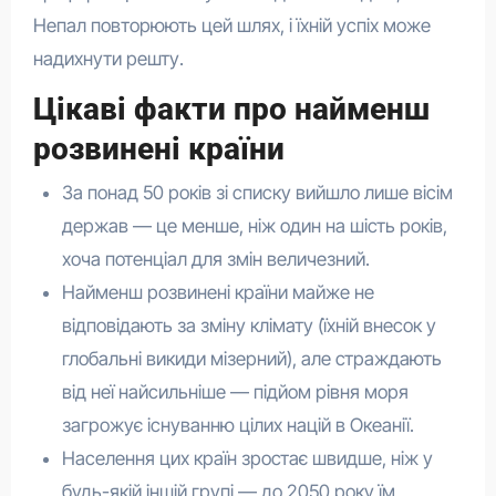
Непал повторюють цей шлях, і їхній успіх може
надихнути решту.
Цікаві факти про найменш
розвинені країни
За понад 50 років зі списку вийшло лише вісім
держав — це менше, ніж один на шість років,
хоча потенціал для змін величезний.
Найменш розвинені країни майже не
відповідають за зміну клімату (їхній внесок у
глобальні викиди мізерний), але страждають
від неї найсильніше — підйом рівня моря
загрожує існуванню цілих націй в Океанії.
Населення цих країн зростає швидше, ніж у
будь-якій іншій групі — до 2050 року їм