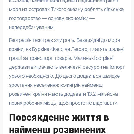
в Сахелі, повені в Бангладеш і підвищення рівня
моря на островах Тихого океану роблять сільське
господарство — основу економіки —
непередбачуваним.
Географія теж грає злу роль. Безвихідні до моря
країни, як Буркіна-Фасо чи Лесото, платять шалені
гроші за транспорт товарів. Маленькі острівні
держави витрачають величезні ресурси на імпорт
усього необхідного. До цього додається швидке
зростання населення: кожні рік найменш
розвинені країни мають додавати 13,2 мільйона
нових робочих місць, щоб просто не відставати.
Повсякденне життя в
найменш розвинених