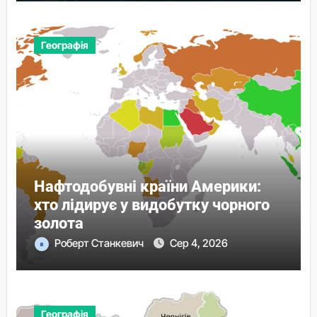
Географія
Нафтодобувні країни Америки:
хто лідирує у видобутку чорного
золота
Роберт Станкевич
Сер 4, 2026
Географія