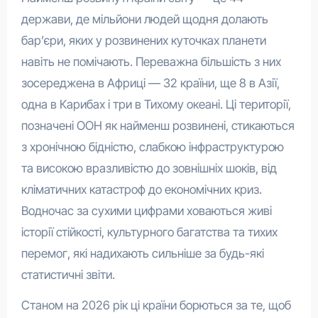
держави, де мільйони людей щодня долають
бар’єри, яких у розвинених куточках планети
навіть не помічають. Переважна більшість з них
зосереджена в Африці — 32 країни, ще 8 в Азії,
одна в Карибах і три в Тихому океані. Ці території,
позначені ООН як найменш розвинені, стикаються
з хронічною бідністю, слабкою інфраструктурою
та високою вразливістю до зовнішніх шоків, від
кліматичних катастроф до економічних криз.
Водночас за сухими цифрами ховаються живі
історії стійкості, культурного багатства та тихих
перемог, які надихають сильніше за будь-які
статистичні звіти.
Станом на 2026 рік ці країни борються за те, щоб