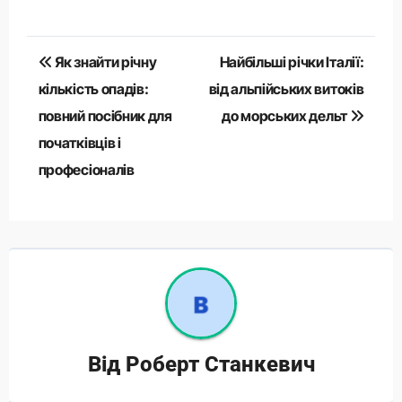
Навігація
Як знайти річну
Найбільші річки Італії:
записів
кількість опадів:
від альпійських витоків
повний посібник для
до морських дельт
початківців і
професіоналів
Від
Роберт Станкевич