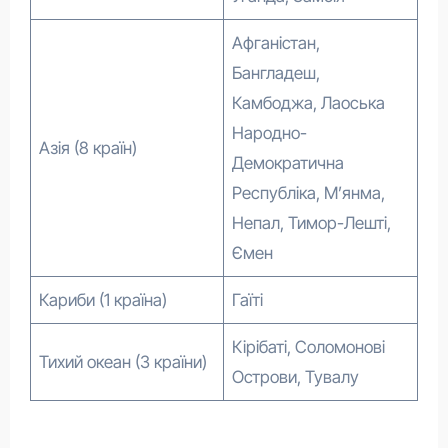
Афганістан,
Бангладеш,
Камбоджа, Лаоська
Народно-
Азія (8 країн)
Демократична
Республіка, М’янма,
Непал, Тимор-Лешті,
Ємен
Кариби (1 країна)
Гаїті
Кірібаті, Соломонові
Тихий океан (3 країни)
Острови, Тувалу