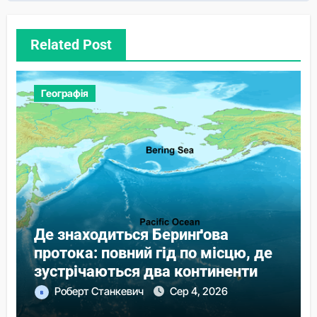
Related Post
Географія
Де знаходиться Беринґова
протока: повний гід по місцю, де
зустрічаються два континенти
Роберт Станкевич
Сер 4, 2026