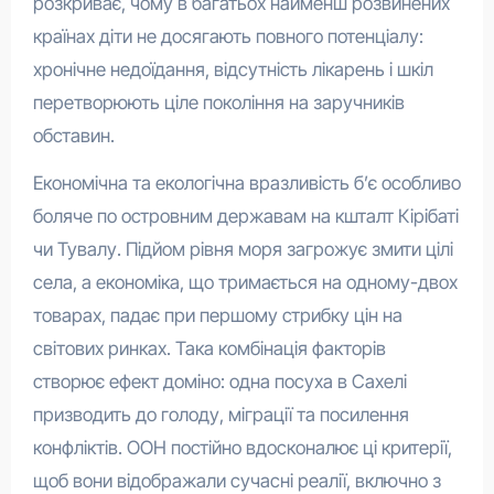
розкриває, чому в багатьох найменш розвинених
країнах діти не досягають повного потенціалу:
хронічне недоїдання, відсутність лікарень і шкіл
перетворюють ціле покоління на заручників
обставин.
Економічна та екологічна вразливість б’є особливо
боляче по островним державам на кшталт Кірібаті
чи Тувалу. Підйом рівня моря загрожує змити цілі
села, а економіка, що тримається на одному-двох
товарах, падає при першому стрибку цін на
світових ринках. Така комбінація факторів
створює ефект доміно: одна посуха в Сахелі
призводить до голоду, міграції та посилення
конфліктів. ООН постійно вдосконалює ці критерії,
щоб вони відображали сучасні реалії, включно з