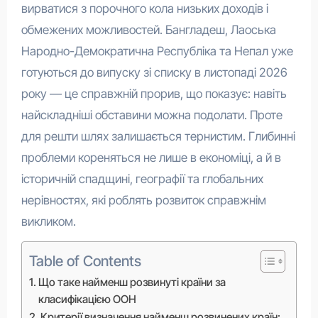
вирватися з порочного кола низьких доходів і
обмежених можливостей. Бангладеш, Лаоська
Народно-Демократична Республіка та Непал уже
готуються до випуску зі списку в листопаді 2026
року — це справжній прорив, що показує: навіть
найскладніші обставини можна подолати. Проте
для решти шлях залишається тернистим. Глибинні
проблеми кореняться не лише в економіці, а й в
історичній спадщині, географії та глобальних
нерівностях, які роблять розвиток справжнім
викликом.
Table of Contents
Що таке найменш розвинуті країни за
класифікацією ООН
Критерії визначення найменш розвинених країн: