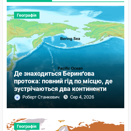
Географія
Де знаходиться Беринґова
протока: повний гід по місцю, де
зустрічаються два континенти
Роберт Станкевич
Сер 4, 2026
Географія