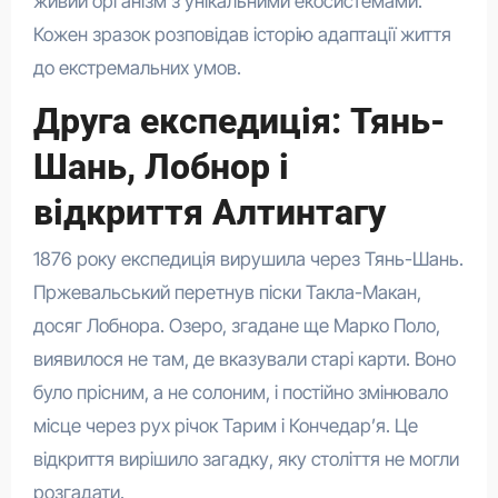
живий організм з унікальними екосистемами.
Кожен зразок розповідав історію адаптації життя
до екстремальних умов.
Друга експедиція: Тянь-
Шань, Лобнор і
відкриття Алтинтагу
1876 року експедиція вирушила через Тянь-Шань.
Пржевальський перетнув піски Такла-Макан,
досяг Лобнора. Озеро, згадане ще Марко Поло,
виявилося не там, де вказували старі карти. Воно
було прісним, а не солоним, і постійно змінювало
місце через рух річок Тарим і Кончедар’я. Це
відкриття вирішило загадку, яку століття не могли
розгадати.