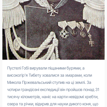
Пустелі Гобі вирували піщаними бурями, а
високогір’я Тибету ховалися за хмарами, коли
Микола Пржевальський ступив на ці землі. За
чотири грандіозні експедиції він пройшов понад 31
тисячу кілометрів, наніс на карти невідомі хребти,
озера та річки, відкрив для науки дикого коня, що