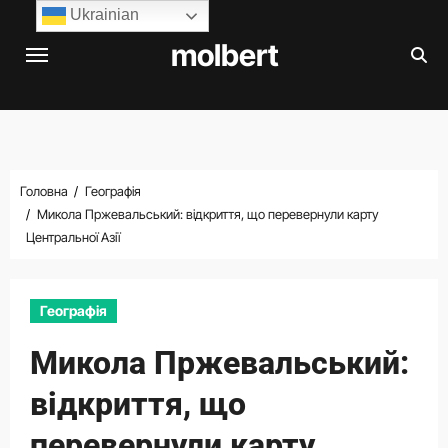
Перейти
Ukrainian
до
molbert
вмісту
Головна
Географія
Микола Пржевальський: відкриття, що перевернули карту
Центральної Азії
Географія
Микола Пржевальський:
відкриття, що
перевернули карту