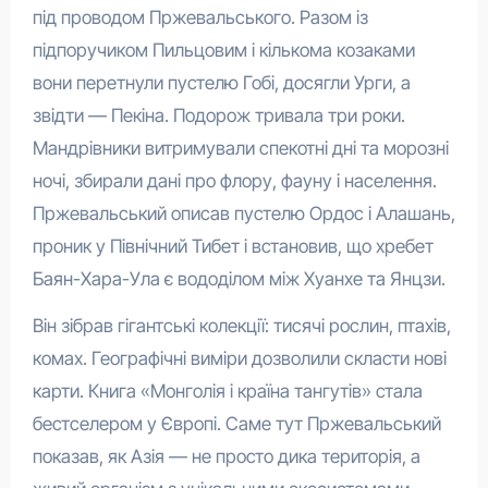
під проводом Пржевальського. Разом із
підпоручиком Пильцовим і кількома козаками
вони перетнули пустелю Гобі, досягли Урги, а
звідти — Пекіна. Подорож тривала три роки.
Мандрівники витримували спекотні дні та морозні
ночі, збирали дані про флору, фауну і населення.
Пржевальський описав пустелю Ордос і Алашань,
проник у Північний Тибет і встановив, що хребет
Баян-Хара-Ула є вододілом між Хуанхе та Янцзи.
Він зібрав гігантські колекції: тисячі рослин, птахів,
комах. Географічні виміри дозволили скласти нові
карти. Книга «Монголія і країна тангутів» стала
бестселером у Європі. Саме тут Пржевальський
показав, як Азія — не просто дика територія, а