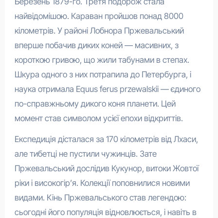
Березень 1879-го. Третя подорож стала
найвідомішою. Караван пройшов понад 8000
кілометрів. У районі Лобнора Пржевальський
вперше побачив диких коней — масивних, з
короткою гривою, що жили табунами в степах.
Шкура одного з них потрапила до Петербурга, і
наука отримала Equus ferus przewalskii — єдиного
по-справжньому дикого коня планети. Цей
момент став символом усієї епохи відкриттів.
Експедиція дісталася за 170 кілометрів від Лхаси,
але тибетці не пустили чужинців. Зате
Пржевальський дослідив Кукунор, витоки Жовтої
ріки і високогір’я. Колекції поповнилися новими
видами. Кінь Пржевальського став легендою:
сьогодні його популяція відновлюється, і навіть в