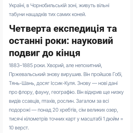
Україні, в Чорнобильській зоні, живуть вільні
табуни нащадків тих самих коней.
Четверта експедиція та
останні роки: науковий
подвиг до кінця
1883–1885 роки. Хворий, але непохитний,
Пржевальський знову вирушив. Він пройшов Гобі,
Тянь-Шань, досяг Іссик-Куля. Знову — нові дані
про флору, фауну, географію. Він відкрив ще низку
видів ссавців, птахів, рослин. Загалом за всі
подорожі — понад 20 хребтів, сім великих озер,
тисячі кілометрів точних карт у масштабі 1 дюйм =
10 верст.