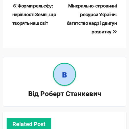
Навігація
Форми рельєфу:
Мінерально-сировинні
записів
нерівності Землі, що
ресурси України:
творять наш світ
багатство надр і двигун
розвитку
Від
Роберт Станкевич
Related Post