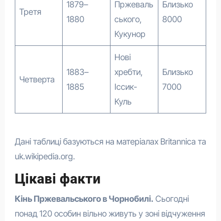
1879–
Пржеваль
Близько
Третя
1880
ського,
8000
Кукунор
Нові
1883–
хребти,
Близько
Четверта
1885
Іссик-
7000
Куль
Дані таблиці базуються на матеріалах Britannica та
uk.wikipedia.org.
Цікаві факти
Кінь Пржевальського в Чорнобилі.
Сьогодні
понад 120 особин вільно живуть у зоні відчуження