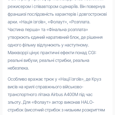
режисером і співавтором сценаріїв. Він повернув
франшизі послідовність характерів і довгострокові
арки. «Нація ізгоїв», «Фолаут», «Розплата.
Частина перша» та «Фінальна розплата»
утворюють єдиний наративний блок, де рішення
одного фільму відлунюють у наступному.
Маккворрі цінує практичні ефекти понад CGI:
реальні вибухи, реальні стрибки, реальна
небезпека.
Особливо вражає трюк у «Нації ізгоїв», де Круз
висів на крилі справжнього військово-
транспортного літака Airbus A400M під час
зльоту. Для «Фолаут» актор виконав HALO-
стрибок (висотний стрибок з низьким розкриттям