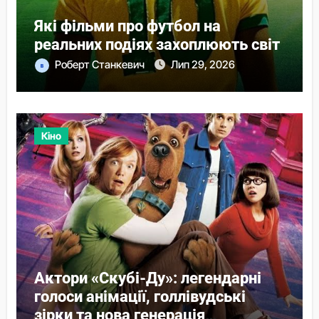
Які фільми про футбол на
реальних подіях захоплюють світ
Роберт Станкевич
Лип 29, 2026
Кіно
Актори «Скубі-Ду»: легендарні
голоси анімації, голлівудські
зірки та нова генерація