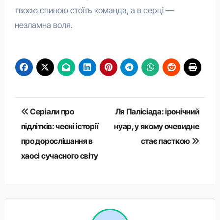
твоєю спиною стоїть команда, а в серці —
незламна воля.
Навігація
Серіали про
Ля Палісіада: іронічний
записів
підлітків: чесні історії
нуар, у якому очевидне
про дорослішання в
стає пасткою
хаосі сучасного світу