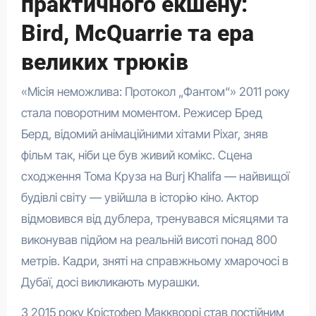
практичного екшену:
Bird, McQuarrie та ера
великих трюків
«Місія неможлива: Протокол „Фантом“» 2011 року
стала поворотним моментом. Режисер Бред
Берд, відомий анімаційними хітами Pixar, зняв
фільм так, ніби це був живий комікс. Сцена
сходження Тома Круза на Burj Khalifa — найвищої
будівлі світу — увійшла в історію кіно. Актор
відмовився від дублера, тренувався місяцями та
виконував підйом на реальній висоті понад 800
метрів. Кадри, зняті на справжньому хмарочосі в
Дубаї, досі викликають мурашки.
З 2015 року Крістофер Маккворрі став постійним