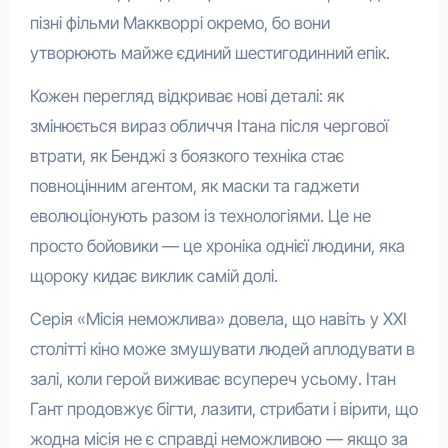
пізні фільми Маккворрі окремо, бо вони
утворюють майже єдиний шестигодинний епік.
Кожен перегляд відкриває нові деталі: як
змінюється вираз обличчя Ітана після чергової
втрати, як Бенджі з боязкого техніка стає
повноцінним агентом, як маски та гаджети
еволюціонують разом із технологіями. Це не
просто бойовики — це хроніка однієї людини, яка
щороку кидає виклик самій долі.
Серія «Місія неможлива» довела, що навіть у XXI
столітті кіно може змушувати людей аплодувати в
залі, коли герой виживає всупереч усьому. Ітан
Гант продовжує бігти, лазити, стрибати і вірити, що
жодна місія не є справді неможливою — якщо за