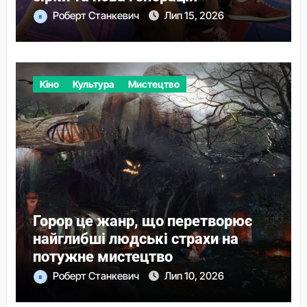
детективів
Роберт Станкевич
Лип 15, 2026
Кіно
Культура
Мистецтво
Горор це жанр, що перетворює
найглибші людські страхи на
потужне мистецтво
Роберт Станкевич
Лип 10, 2026