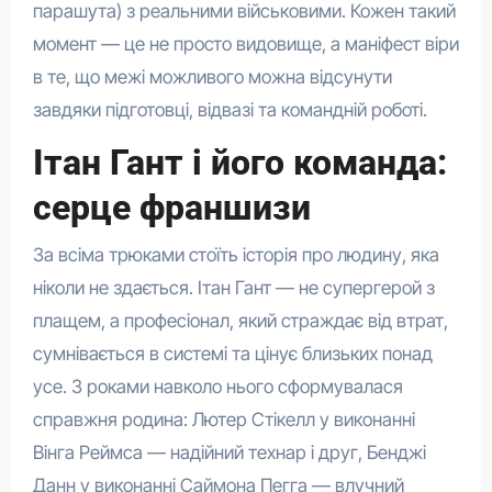
парашута) з реальними військовими. Кожен такий
момент — це не просто видовище, а маніфест віри
в те, що межі можливого можна відсунути
завдяки підготовці, відвазі та командній роботі.
Ітан Гант і його команда:
серце франшизи
За всіма трюками стоїть історія про людину, яка
ніколи не здається. Ітан Гант — не супергерой з
плащем, а професіонал, який страждає від втрат,
сумнівається в системі та цінує близьких понад
усе. З роками навколо нього сформувалася
справжня родина: Лютер Стікелл у виконанні
Вінга Реймса — надійний технар і друг, Бенджі
Данн у виконанні Саймона Пегга — влучний