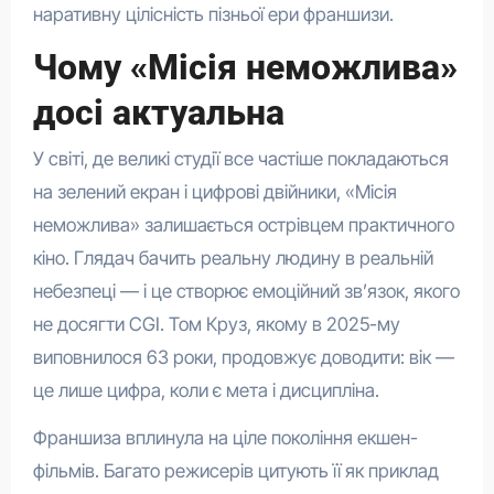
наративну цілісність пізньої ери франшизи.
Чому «Місія неможлива»
досі актуальна
У світі, де великі студії все частіше покладаються
на зелений екран і цифрові двійники, «Місія
неможлива» залишається острівцем практичного
кіно. Глядач бачить реальну людину в реальній
небезпеці — і це створює емоційний зв’язок, якого
не досягти CGI. Том Круз, якому в 2025-му
виповнилося 63 роки, продовжує доводити: вік —
це лише цифра, коли є мета і дисципліна.
Франшиза вплинула на ціле покоління екшен-
фільмів. Багато режисерів цитують її як приклад