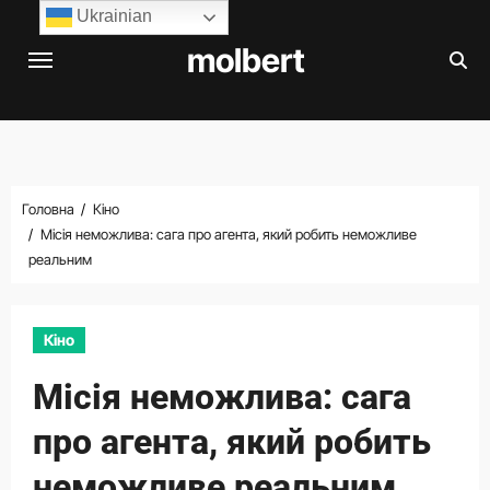
Перейти
Ukrainian
до
molbert
вмісту
Головна
Кіно
Місія неможлива: сага про агента, який робить неможливе
реальним
Кіно
Місія неможлива: сага
про агента, який робить
неможливе реальним