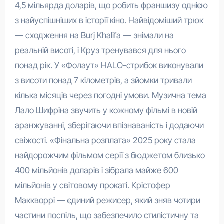
4,5 мільярда доларів, що робить франшизу однією
з найуспішніших в історії кіно. Найвідоміший трюк
— сходження на Burj Khalifa — знімали на
реальній висоті, і Круз тренувався для нього
понад рік. У «Фолаут» HALO-стрибок виконували
з висоти понад 7 кілометрів, а зйомки тривали
кілька місяців через погодні умови. Музична тема
Лало Шифріна звучить у кожному фільмі в новій
аранжуванні, зберігаючи впізнаваність і додаючи
свіжості. «Фінальна розплата» 2025 року стала
найдорожчим фільмом серії з бюджетом близько
400 мільйонів доларів і зібрала майже 600
мільйонів у світовому прокаті. Крістофер
Маккворрі — єдиний режисер, який зняв чотири
частини поспіль, що забезпечило стилістичну та