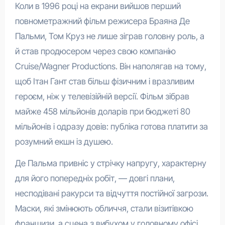
Коли в 1996 році на екрани вийшов перший
повнометражний фільм режисера Браяна Де
Пальми, Том Круз не лише зіграв головну роль, а
й став продюсером через свою компанію
Cruise/Wagner Productions. Він наполягав на тому,
щоб Ітан Гант став більш фізичним і вразливим
героєм, ніж у телевізійній версії. Фільм зібрав
майже 458 мільйонів доларів при бюджеті 80
мільйонів і одразу довів: публіка готова платити за
розумний екшн із душею.
Де Пальма привніс у стрічку напругу, характерну
для його попередніх робіт, — довгі плани,
несподівані ракурси та відчуття постійної загрози.
Маски, які змінюють обличчя, стали візитівкою
франшизи, а сцена з вибухом у головному офісі