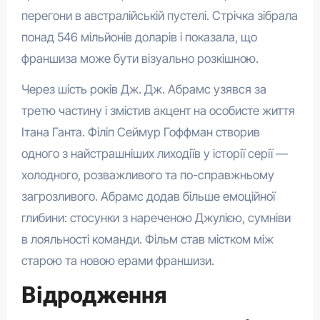
перегони в австралійській пустелі. Стрічка зібрала
понад 546 мільйонів доларів і показала, що
франшиза може бути візуально розкішною.
Через шість років Дж. Дж. Абрамс узявся за
третю частину і змістив акцент на особисте життя
Ітана Ганта. Філіп Сеймур Гоффман створив
одного з найстрашніших лиходіїв у історії серії —
холодного, розважливого та по-справжньому
загрозливого. Абрамс додав більше емоційної
глибини: стосунки з нареченою Джулією, сумніви
в лояльності команди. Фільм став містком між
старою та новою ерами франшизи.
Відродження