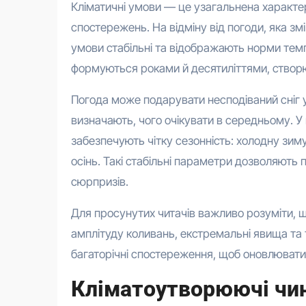
Кліматичні умови — це узагальнена характе
спостережень. На відміну від погоди, яка зм
умови стабільні та відображають норми темпе
формуються роками й десятиліттями, створю
Погода може подарувати несподіваний сніг у
визначають, чого очікувати в середньому. У
забезпечують чітку сезонність: холодну зиму
осінь. Такі стабільні параметри дозволяють 
сюрпризів.
Для просунутих читачів важливо розуміти, щ
амплітуду коливань, екстремальні явища та
багаторічні спостереження, щоб оновлювати 
Кліматоутворюючі чин