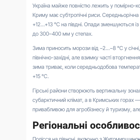
Україна майже повністю лежить у помірно-ко
Криму має субтропічні риси. Середньорічна 
+12…+13 °C на півдні. Опади зменшуються із з
до 300–400 мм у степах.
Зима приносить морози від −2…−8 °C у січні, 
північно-західні, але взимку часті вторгненн
зима триває, коли середньодобова температ
+15 °C.
Гірські райони створюють вертикальну зонал
субарктичний клімат, а в Кримських горах —
привабливою для агробізнесу й туризму, ал
Регіональні особливос
Полісся на півночі, включно з Житомирщиною