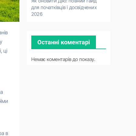
Як оновити Дію: повний гайд
для початківців і досвідчених
2026
Останні коментарі
ну
, ці
Немає коментарів до показу.
на
оїми
ра в