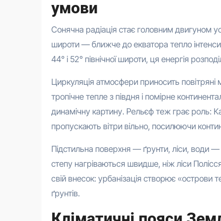
умови
Сонячна радіація стає головним двигуном ус
широти — ближче до екватора тепло інтенсив
44° і 52° північної широти, ця енергія розпод
Циркуляція атмосфери приносить повітряні ма
тропічне тепле з півдня і помірне континен
динамічну картину. Рельєф теж грає роль: Ка
пропускають вітри вільно, посилюючи контин
Підстильна поверхня — ґрунти, ліси, води 
степу нагріваються швидше, ніж ліси Полісся
свій внесок: урбанізація створює «острови т
ґрунтів.
Кліматичні пояси Земл