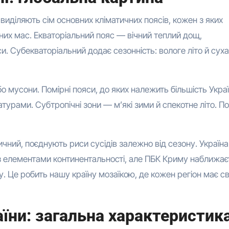
 виділяють сім основних кліматичних поясів, кожен з яких
их мас. Екваторіальний пояс — вічний теплий дощ,
си. Субекваторіальний додає сезонність: вологе літо й суха
бо мусони. Помірні пояси, до яких належить більшість Украї
урами. Субтропічні зони — м’які зими й спекотне літо. По
ичний, поєднують риси сусідів залежно від сезону. Україна
з елементами континентальності, але ПБК Криму наближає
 Це робить нашу країну мозаїкою, де кожен регіон має св
їни: загальна характеристик