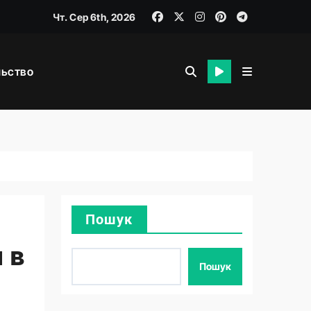
Чт. Сер 6th, 2026
льство
я
Пошук
 в
Пошук