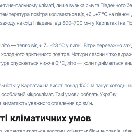
нтинентальному кліматі, лише вузька смуга Південного б
температура повітря коливається від +6…+7 °C на півночі
аходу на схід і південь: від 600–700 мм у Карпатах і на По
літо — тепло від +17…+23 °C у липні. Вітри переважно захі
я холодного арктичного повітря. Чотири сезони чітко вираж
ура опускається нижче 0 °C, літо — коли піднімається ви
ьність: у Карпатах на висоті понад 1500 м панує холодніш
 особливий мікроклімат. Такі умови роблять Україну
е вимагають уважного ставлення до змін.
ті кліматичних умов
, характеризується вологим кліматом: більше опадів, м’я