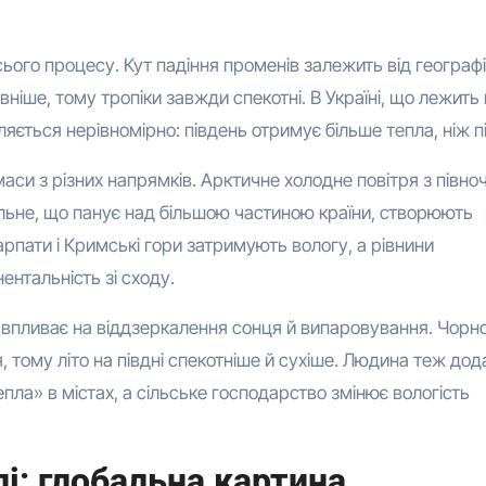
ього процесу. Кут падіння променів залежить від географі
ніше, тому тропіки завжди спекотні. В Україні, що лежить
іляється нерівномірно: південь отримує більше тепла, ніж пі
си з різних напрямків. Арктичне холодне повітря з півноч
тальне, що панує над більшою частиною країни, створюють
рпати і Кримські гори затримують вологу, а рівнини
ентальність зі сходу.
— впливає на віддзеркалення сонця й випаровування. Чорн
, тому літо на півдні спекотніше й сухіше. Людина теж дод
епла» в містах, а сільське господарство змінює вологість
і: глобальна картина