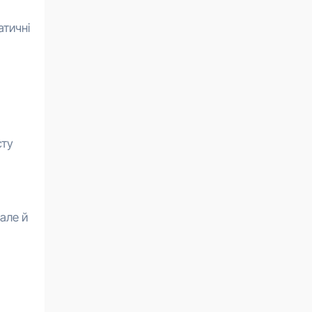
атичні
сту
але й