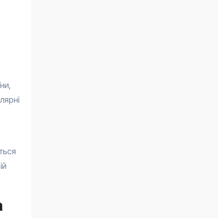
ни,
лярні
ться
ій
а