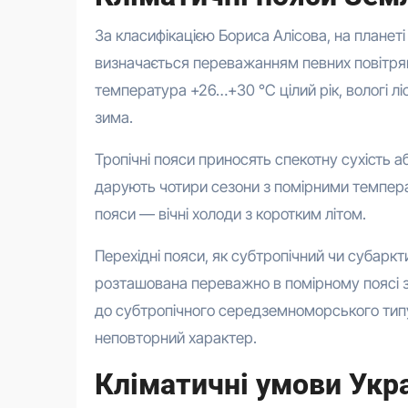
За класифікацією Бориса Алісова, на планеті
визначається переважанням певних повітрян
температура +26…+30 °C цілий рік, вологі лі
зима.
Тропічні пояси приносять спекотну сухість а
дарують чотири сезони з помірними температ
пояси — вічні холоди з коротким літом.
Перехідні пояси, як субтропічний чи субаркт
розташована переважно в помірному поясі 
до субтропічного середземноморського типу.
неповторний характер.
Кліматичні умови Укра