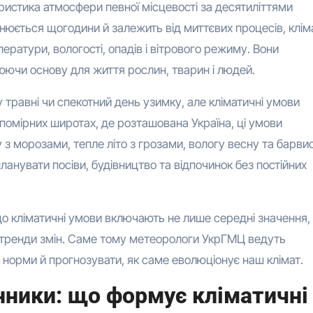
ристика атмосфери певної місцевості за десятиліттями
інюється щогодини й залежить від миттєвих процесів, клім
ратури, вологості, опадів і вітрового режиму. Вони
ючи основу для життя рослин, тварин і людей.
 травні чи спекотний день узимку, але кліматичні умови
 помірних широтах, де розташована Україна, ці умови
 з морозами, тепле літо з грозами, вологу весну та барви
планувати посіви, будівництво та відпочинок без постійних
о кліматичні умови включають не лише середні значення, 
 тренди змін. Саме тому метеорологи УкрГМЦ ведуть
норми й прогнозувати, як саме еволюціонує наш клімат.
ники: що формує кліматичні