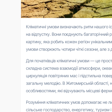
Кліматичні умови визначають ритм нашого існування, від вибору одягу вранці до врожаю на полях і планів
на відпустку. Вони поєднують багаторічний р
картину, яка робить кожен регіон унікальним. 
умови створюють чотири чіткі сезони, але з
Для початківців кліматичні умови — це прос
складна система взаємодії атмосфери, океані
циркуляція повітряних мас і підстильна пов
загальну мелодію. В Житомирській області, на
особливостями, які відчувають місцеві фер
Розуміння кліматичних умов допомагає не л
сільське господарство, енергетику, туризм і