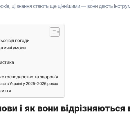
ь років, ці знання стають ще ціннішими — вони дають інстру
ться від погоди
атичні умови
ристика
ьке господарство та здоров’я
ови в Україні у 2025–2026 роках
 життя
ови і як вони відрізняються 