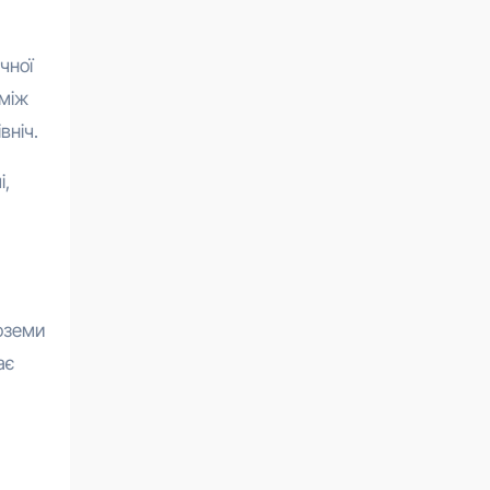
чної
 між
вніч.
і,
оземи
ає