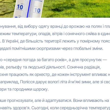
ежим температури, опадів, вітрів і сонячного сяйва в єди
В Україні, де більшість території лежить у помірному поясі
 дедалі помітнішими сюрпризами через глобальні зміни.
то «середня погода за багато років», а для просунутих —
в, рельєфу та людської діяльності. Сонячна радіація,
ерхня працюють як оркестр, де кожен інструмент впливає 
приклад, Полісся дарує вологі літа й м’які зими, але зі св
мери та городники щороку.
ише прогнозувати, але й адаптуватися. Вони впливають на
 навіть здоров’я. Сьогодні, коли середньорічна температу