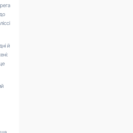
ерега
 до
ліссі
дні й
ені:
ще
ий
кша