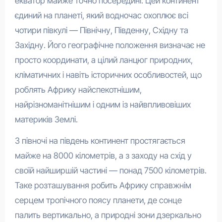
екватор майже точно посередині. Цей континент
єдиний на планеті, який водночас охоплює всі
чотири півкулі — Північну, Південну, Східну та
Західну. Його географічне положення визначає не
просто координати, а цілий ланцюг природних,
кліматичних і навіть історичних особливостей, що
роблять Африку найспекотнішим,
найрізноманітнішим і одним із найвпливовіших
материків Землі.
З півночі на південь континент простягається
майже на 8000 кілометрів, а з заходу на схід у
своїй найширшій частині — понад 7500 кілометрів.
Таке розташування робить Африку справжнім
серцем тропічного поясу планети, де сонце
палить вертикально, а природні зони дзеркально