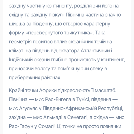
західну частину континенту, розділяючи його на
східну та західну півкулі. Північна частина значно
ширша за південну, що створює характерну
форму «перевернутого трикутника». Така
геометрія посилює вплив океанічних течій на
клімат: на південь від екватора Атлантичний і
Індійський океани глибше проникають у континент,
приносячи вологу та пом’якшуючи спеку в
прибережних районах.
Крайні точки Африки підкреслюють її масштаб.
Північна — мис Рас-Енгела в Тунісі, південна —
мис Агульяс у Південно-Африканській Республіці,
західна — мис Альмаді в Сенегалі, а східна — мис
Рас-Гафун у Сомалі. Ці точки не просто позначки