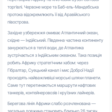
торгівлі. Червоне море та Баб-ель-Мандебська
протока відокремлюють її від Аравійського
півострова.
Західне узбережжя омиває Атлантичний океан,
східне — Індійський. Південна частина континенту
занурюється в теплі води, де Атлантика
зустрічається з Індійським океаном. Така позиція
робить Африку стратегічним хабом: через
Гібралтар, Суецький канал і мис Доброї Надії
проходять найважливіші морські шляхи планети.
Саме тут перетинаються маршрути нафтових
танкерів, контейнеровозів і круїзних лайнерів.
Берегова лінія Африки слабо розчленована —
загальна довжина становить близько 26 тисяч