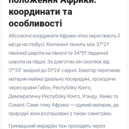
координати та
особливості
Абсолютні координати Африки чітко окреслюють її
місце на глобусі. Континент лежить між 37°21′
північної широти на півночі та 34°51′ південної
широти на півдні. За довготою він охоплює від
17°33′ західної до 51°24′ східної. Екватор перетинає
материк майже ідеально посередині, проходячи
через країни Габон, Республіку Конго,
Демократичну Республіку Конго, Уганду, Кенію та
Сомалі. Саме тому Африка — єдиний материк, де
природні зони розташовані з такою симетрією.
Гринвіцький меридіан теж проходить через