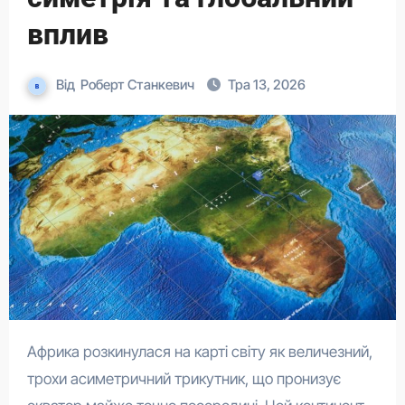
вплив
Від
Роберт Станкевич
Тра 13, 2026
Африка розкинулася на карті світу як величезний,
трохи асиметричний трикутник, що пронизує