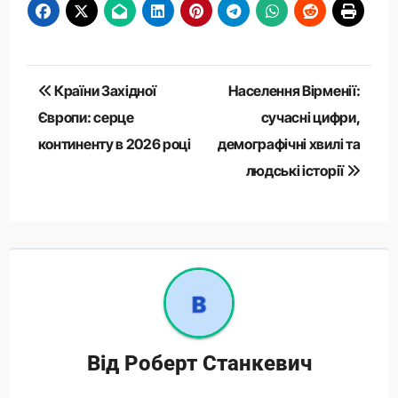
Навігація
Країни Західної
Населення Вірменії:
записів
Європи: серце
сучасні цифри,
континенту в 2026 році
демографічні хвилі та
людські історії
Від
Роберт Станкевич