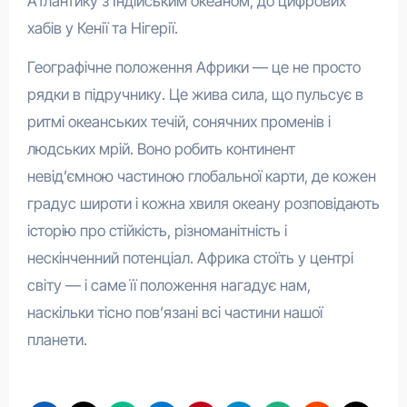
Атлантику з Індійським океаном, до цифрових
хабів у Кенії та Нігерії.
Географічне положення Африки — це не просто
рядки в підручнику. Це жива сила, що пульсує в
ритмі океанських течій, сонячних променів і
людських мрій. Воно робить континент
невід’ємною частиною глобальної карти, де кожен
градус широти і кожна хвиля океану розповідають
історію про стійкість, різноманітність і
нескінченний потенціал. Африка стоїть у центрі
світу — і саме її положення нагадує нам,
наскільки тісно пов’язані всі частини нашої
планети.