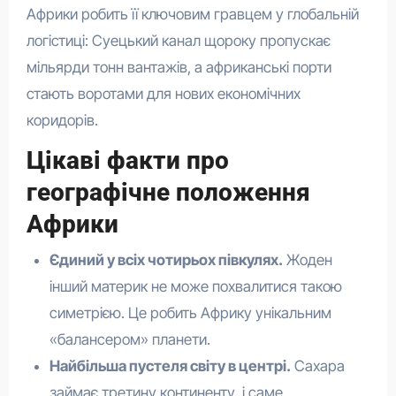
Африки робить її ключовим гравцем у глобальній
логістиці: Суецький канал щороку пропускає
мільярди тонн вантажів, а африканські порти
стають воротами для нових економічних
коридорів.
Цікаві факти про
географічне положення
Африки
Єдиний у всіх чотирьох півкулях.
Жоден
інший материк не може похвалитися такою
симетрією. Це робить Африку унікальним
«балансером» планети.
Найбільша пустеля світу в центрі.
Сахара
займає третину континенту, і саме