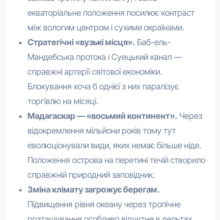
екваторіальне положення посилює контраст
між вологим центром і сухими окраїнами.
Стратегічні «вузькі місця».
Баб-ель-
Мандебська протока і Суецький канал —
справжні артерії світової економіки.
Блокування хоча б однієї з них паралізує
торгівлю на місяці.
Мадагаскар — «восьмий континент».
Через
відокремлення мільйони років тому тут
еволюціонували види, яких немає більше ніде.
Положення острова на перетині течій створило
справжній природний заповідник.
Зміна клімату загрожує берегам.
Підвищення рівня океану через тропічне
розташування особливо відчутне в дельтах