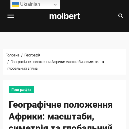
Перейти
Ukrainian
до
molbert
вмісту
Головна
Географія
Географічне положення Африки: масштаби, симетрія та
глобальний вплив
Географія
Географічне положення
Африки: масштаби,
симетрія та глобальний