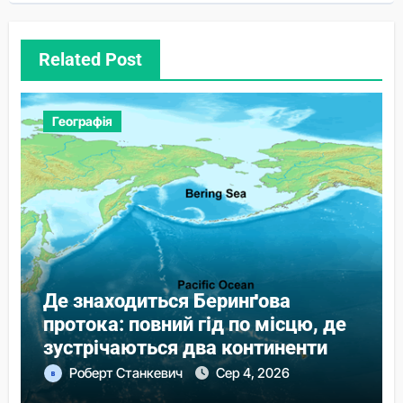
Related Post
Географія
Де знаходиться Беринґова
протока: повний гід по місцю, де
зустрічаються два континенти
Роберт Станкевич
Сер 4, 2026