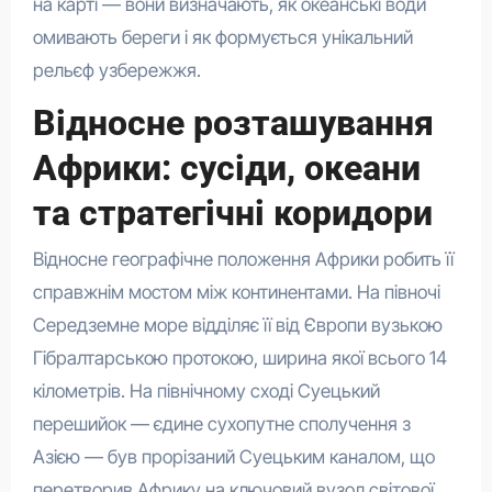
на карті — вони визначають, як океанські води
омивають береги і як формується унікальний
рельєф узбережжя.
Відносне розташування
Африки: сусіди, океани
та стратегічні коридори
Відносне географічне положення Африки робить її
справжнім мостом між континентами. На півночі
Середземне море відділяє її від Європи вузькою
Гібралтарською протокою, ширина якої всього 14
кілометрів. На північному сході Суецький
перешийок — єдине сухопутне сполучення з
Азією — був прорізаний Суецьким каналом, що
перетворив Африку на ключовий вузол світової