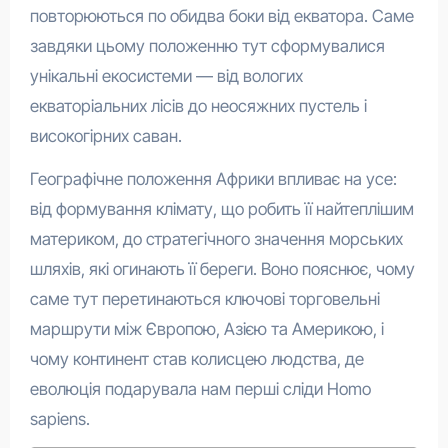
повторюються по обидва боки від екватора. Саме
завдяки цьому положенню тут сформувалися
унікальні екосистеми — від вологих
екваторіальних лісів до неосяжних пустель і
високогірних саван.
Географічне положення Африки впливає на усе:
від формування клімату, що робить її найтеплішим
материком, до стратегічного значення морських
шляхів, які огинають її береги. Воно пояснює, чому
саме тут перетинаються ключові торговельні
маршрути між Європою, Азією та Америкою, і
чому континент став колисцею людства, де
еволюція подарувала нам перші сліди Homo
sapiens.