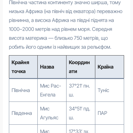
Північна частина континенту значно ширша, тому
низька Африка (на північ від екватора) переважно
рівнинна, а висока Африка на півдні піднята на
1000–2000 метрів над рівнем моря. Середня
висота материка — близько 750 метрів, що
робить його одним із найвищих за рельєфом.
Крайня
Координ
Назва
Країна
точка
ати
Мис Рас-
37°21′ пн.
Північна
Туніс
Енгела
ш.
Мис
34°51′ пд.
Південна
ПАР
Агульяс
ш.
Мис
17°33′ зх.