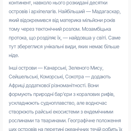
континент, навколо нього розкидані десятки
островів і архіпелагів. Найбільший — Мадагаскар,
який відокремився від материка мільйони років
тому через тектонічний розлом. Мозамбіцька
протока, що розділяє їх, — найдовша у світі. Саме
тут збереглися унікальні види, яких немає більше
ніде.
Інші острови — Канарські, Зеленого Мису,
Сейшельські, Коморські, Сокотра — додають
Африці додаткової різноманітності. Вони
формують природні бар’єри з коралових рифів,
ускладнюють судноплавство, але водночас
створюють райські екосистеми з ендемічними
рослинами та тваринами. Географічне положення
цих островів на перетині океанічних течій робить їх