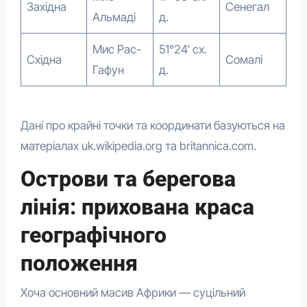
Західна
Сенегал
Альмаді
д.
Мис Рас-
51°24′ сх.
Східна
Сомалі
Гафун
д.
Дані про крайні точки та координати базуються на
матеріалах uk.wikipedia.org та britannica.com.
Острови та берегова
лінія: прихована краса
географічного
положення
Хоча основний масив Африки — суцільний