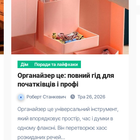
Дім
Поради та лайфхаки
Органайзер це: повний гід для
початківців і профі
Роберт Станкевич
Тра 26, 2026
Органайзер це універсальний інструмент,
який впорядковує простір, час і думки в
одному флаконі. Він перетворює хаос
розкиданих речей…