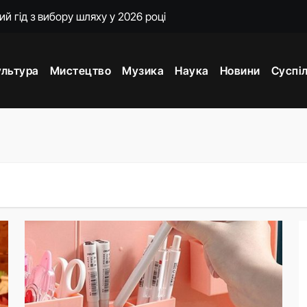
ий гід з вибору шляху у 2026 році
 нічний бомбардувальник, що панує в темряві
ультура
Мистецтво
Музика
Наука
Новини
Суспі
рекрута до генерала
 для початківців і досвідчених 2026
 що ховається в рельєфі
і: лінія фронту України у серпні 2026
: повний розбір механізму, зарплатних порогів і оформленн
 літак світу та його секрет довголіття
іусу дії ракети від 40 до 290 км
ез кордон: повний гід для мандрівників 2026