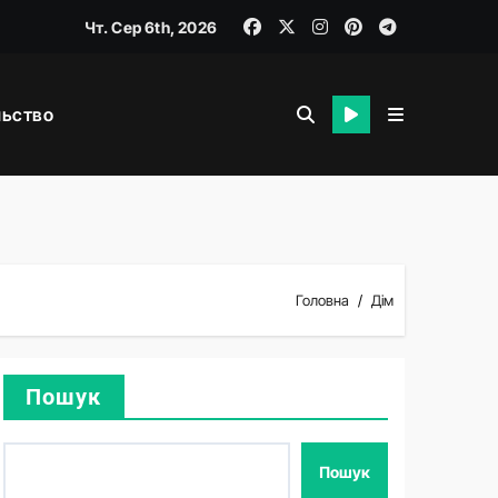
Чт. Сер 6th, 2026
льство
я
Головна
Дім
Пошук
Пошук