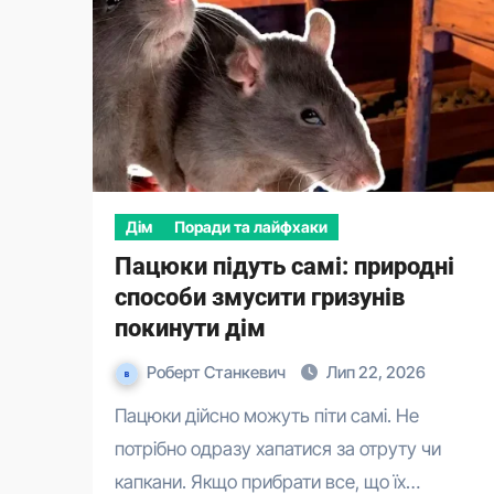
Дім
Поради та лайфхаки
Пацюки підуть самі: природні
способи змусити гризунів
покинути дім
Роберт Станкевич
Лип 22, 2026
Пацюки дійсно можуть піти самі. Не
потрібно одразу хапатися за отруту чи
капкани. Якщо прибрати все, що їх…