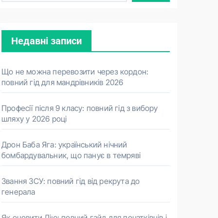
Недавні записи
Що не можна перевозити через кордон:
повний гід для мандрівників 2026
Професії після 9 класу: повний гід з вибору
шляху у 2026 році
Дрон Баба Яга: український нічний
бомбардувальник, що панує в темряві
Звання ЗСУ: повний гід від рекрута до
генерала
Як оновити Дію: повний гайд для початківців і