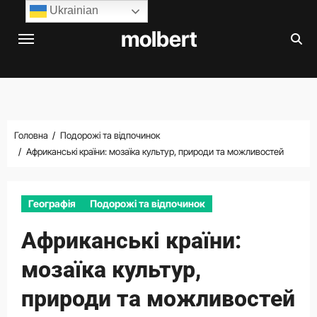
Перейти
Ukrainian
до
molbert
вмісту
Головна
Подорожі та відпочинок
Африканські країни: мозаїка культур, природи та можливостей
Географія
Подорожі та відпочинок
Африканські країни:
мозаїка культур,
природи та можливостей