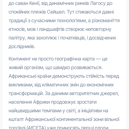
до саван Кенії, від динамічних ринків Лагосу до
спокійних пляжів Сейшел. Тут стикаються давні
традиції з сучасними технологіями, а різноманіття
етносів, мов і ландшафтів створює неповторну
палітру, яка захоплює і початківців, і досвідчених
дослідників.
Континент не просто географічна карта — це
живий організм, що швидко розвивається.
Африканські країни демонструють стійкість перед
викликами, від кліматичних змін до економічних
трансформацій. За даними авторитетних джерел,
населення Африки продовжує зростати
найшвидшими темпами у світі, а ініціативи на
кшталт Африканської континентальної зони вільної
торгівлі (AfCFTA) уже приносять перші плоди,