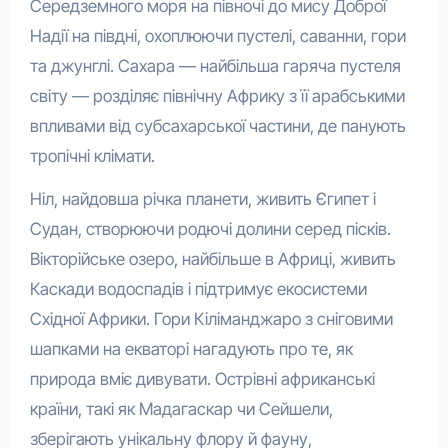
Середземного моря на півночі до мису Доброї
Надії на півдні, охоплюючи пустелі, саванни, гори
та джунглі. Сахара — найбільша гаряча пустеля
світу — розділяє північну Африку з її арабськими
впливами від субсахарської частини, де панують
тропічні клімати.
Ніл, найдовша річка планети, живить Єгипет і
Судан, створюючи родючі долини серед пісків.
Вікторійське озеро, найбільше в Африці, живить
Каскади водоспадів і підтримує екосистеми
Східної Африки. Гори Кіліманджаро з сніговими
шапками на екваторі нагадують про те, як
природа вміє дивувати. Острівні африканські
країни, такі як Мадагаскар чи Сейшели,
зберігають унікальну флору й фауну,