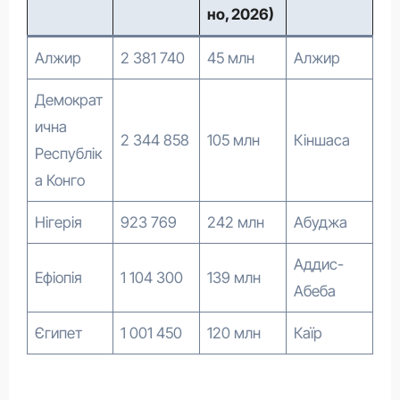
но, 2026)
Алжир
2 381 740
45 млн
Алжир
Демократ
ична
2 344 858
105 млн
Кіншаса
Республік
а Конго
Нігерія
923 769
242 млн
Абуджа
Аддис-
Ефіопія
1 104 300
139 млн
Абеба
Єгипет
1 001 450
120 млн
Каїр