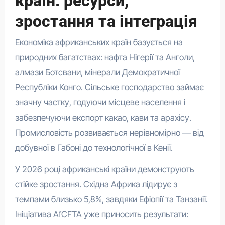
країн: ресурси,
зростання та інтеграція
Економіка африканських країн базується на
природних багатствах: нафта Нігерії та Анголи,
алмази Ботсвани, мінерали Демократичної
Республіки Конго. Сільське господарство займає
значну частку, годуючи місцеве населення і
забезпечуючи експорт какао, кави та арахісу.
Промисловість розвивається нерівномірно — від
добувної в Габоні до технологічної в Кенії.
У 2026 році африканські країни демонструють
стійке зростання. Східна Африка лідирує з
темпами близько 5,8%, завдяки Ефіопії та Танзанії.
Ініціатива AfCFTA уже приносить результати: