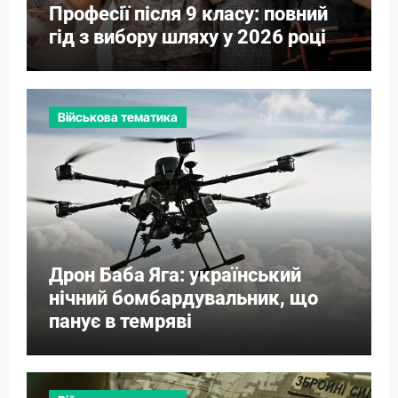
Професії після 9 класу: повний
гід з вибору шляху у 2026 році
Військова тематика
Дрон Баба Яга: український
нічний бомбардувальник, що
панує в темряві