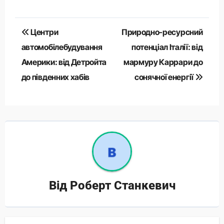
Навігація
Центри
Природно-ресурсний
записів
автомобілебудування
потенціал Італії: від
Америки: від Детройта
мармуру Каррари до
до південних хабів
сонячної енергії
Від
Роберт Станкевич