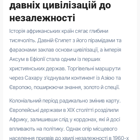
давніх цивілізацій до
незалежності
Історія африканських країн сягає глибини
тисячоліть. Давній Єгипет з його пірамідами та
фараонами заклав основи цивілізації, а імперія
Аксум в Ефіопії стала одним із перших
християнських держав. Торгівельні маршрути
через Сахару з’єднували континент із Азією та
Європою, поширюючи знання, золото й спеції.
Колоніальний період радикально змінив карту.
Європейські держави в XIX столітті розділили
Африку, залишивши слід у кордонах, які й досі
впливають на політику. Однак опір місцевого
населення призвів до хвилі незалежності в 1960-х