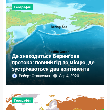
Географія
Де знаходиться Беринґова
протока: повний гід по місцю, де
зустрічаються два континенти
Роберт Станкевич
Сер 4, 2026
Географія