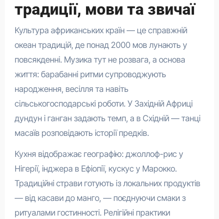
традиції, мови та звичаї
Культура африканських країн — це справжній
океан традицій, де понад 2000 мов лунають у
повсякденні. Музика тут не розвага, а основа
життя: барабанні ритми супроводжують
народження, весілля та навіть
сільськогосподарські роботи. У Західній Африці
дундун і ганган задають темп, а в Східній — танці
масаїв розповідають історії предків.
Кухня відображає географію: джоллоф-рис у
Нігерії, інджера в Ефіопії, кускус у Марокко.
Традиційні страви готують із локальних продуктів
— від касави до манго, — поєднуючи смаки з
ритуалами гостинності. Релігійні практики