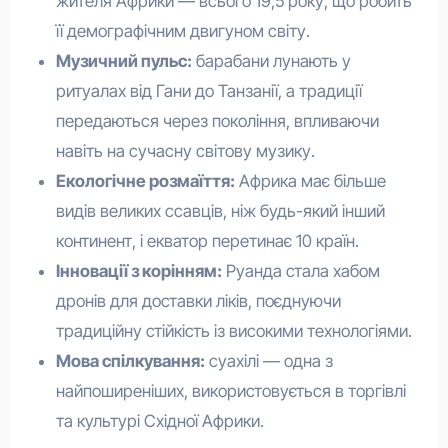
жителя Африки — всього 19,5 року, що робить
її демографічним двигуном світу.
Музичний пульс:
барабани лунають у
ритуалах від Гани до Танзанії, а традиції
передаються через покоління, впливаючи
навіть на сучасну світову музику.
Екологічне розмаїття:
Африка має більше
видів великих ссавців, ніж будь-який інший
континент, і екватор перетинає 10 країн.
Інновації з корінням:
Руанда стала хабом
дронів для доставки ліків, поєднуючи
традиційну стійкість із високими технологіями.
Мова спілкування:
суахілі — одна з
найпоширеніших, використовується в торгівлі
та культурі Східної Африки.