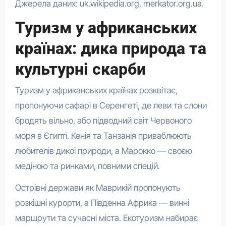
Джерела даних: uk.wikipedia.org, merkator.org.ua.
Туризм у африканських
країнах: дика природа та
культурні скарби
Туризм у африканських країнах розквітає,
пропонуючи сафарі в Серенгеті, де леви та слони
бродять вільно, або підводний світ Червоного
моря в Єгипті. Кенія та Танзанія приваблюють
любителів дикої природи, а Марокко — своєю
медіною та ринками, повними спецій.
Острівні держави як Маврикій пропонують
розкішні курорти, а Південна Африка — винні
маршрути та сучасні міста. Екотуризм набирає