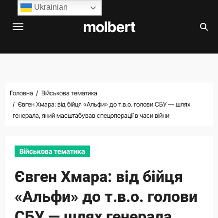
Перейти
Ukrainian
до
molbert
вмісту
Головна
Військова тематика
Євген Хмара: від бійця «Альфи» до т.в.о. голови СБУ — шлях
генерала, який масштабував спецоперації в часи війни
Військова тематика
Євген Хмара: від бійця
«Альфи» до т.в.о. голови
СБУ — шлях генерала,