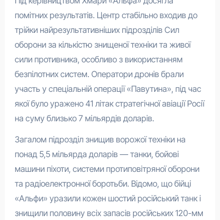
Під керівництвом Хмари «Альфа» досягла
помітних результатів. Центр стабільно входив до
трійки найрезультативніших підрозділів Сил
оборони за кількістю знищеної техніки та живої
сили противника, особливо з використанням
безпілотних систем. Оператори дронів брали
участь у спеціальній операції «Павутина», під час
якої було уражено 41 літак стратегічної авіації Росії
на суму близько 7 мільярдів доларів.
Загалом підрозділ знищив ворожої техніки на
понад 5,5 мільярда доларів — танки, бойові
машини піхоти, системи протиповітряної оборони
та радіоелектронної боротьби. Відомо, що бійці
«Альфи» уразили кожен шостий російський танк і
знищили половину всіх запасів російських 120-мм