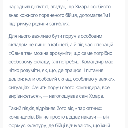
народний депутат, згадує, що Хмара особисто
знає кожного пораненого бійця, допомагає їм і
підтримує родини загиблих.
Для нього важливо бути поруч з особовим
складом не лише в кабінеті, а й під час операцій.
«Саме там можна зрозуміти, що саме потрібно
особовому складу, їхні потреби… Командир має
чітко розуміти, як, що, де працює. І питання
довіри: коли особовий склад, особливо у важких
ситуаціях, бачить поруч свого командира, все
вирівнюється», — наголошував сам Хмара.
Такий підхід відрізняє його від «паркетних»
командирів. Він не просто віддає накази — він
формує культуру, де бійці відчувають, що їхній