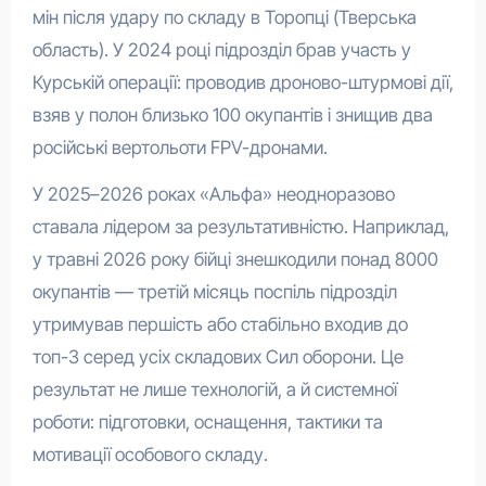
мін після удару по складу в Торопці (Тверська
область). У 2024 році підрозділ брав участь у
Курській операції: проводив дроново-штурмові дії,
взяв у полон близько 100 окупантів і знищив два
російські вертольоти FPV-дронами.
У 2025–2026 роках «Альфа» неодноразово
ставала лідером за результативністю. Наприклад,
у травні 2026 року бійці знешкодили понад 8000
окупантів — третій місяць поспіль підрозділ
утримував першість або стабільно входив до
топ-3 серед усіх складових Сил оборони. Це
результат не лише технологій, а й системної
роботи: підготовки, оснащення, тактики та
мотивації особового складу.