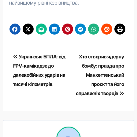
найвищому рівні керівництва.
Навігація
Українські БПЛА: від
Хто створив ядерну
записів
FPV-камікадзе до
бомбу: правда про
далекобійних ударів на
Манхеттенський
тисячі кілометрів
проєкт та його
справжніх творців