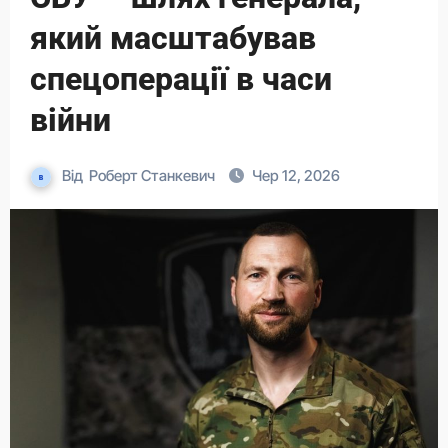
який масштабував
спецоперації в часи
війни
Від
Роберт Станкевич
Чер 12, 2026