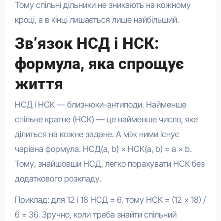
Тому спільні дільники не зникають на кожному
кроці, а в кінці лишається лише найбільший.
Зв’язок НСД і НСК:
формула, яка спрощує
життя
НСД і НСК — близнюки-антиподи. Найменше
спільне кратне (НСК) — це найменше число, яке
ділиться на кожне задане. А між ними існує
чарівна формула: НСД(a, b) × НСК(a, b) = a × b.
Тому, знайшовши НСД, легко порахувати НСК без
додаткового розкладу.
Приклад: для 12 і 18 НСД = 6, тому НСК = (12 × 18) /
6 = 36. Зручно, коли треба знайти спільний