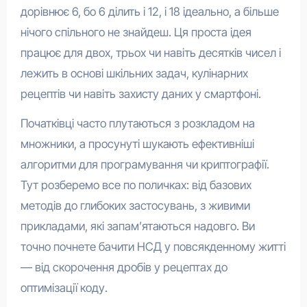
дорівнює 6, бо 6 ділить і 12, і 18 ідеально, а більше
нічого спільного не знайдеш. Ця проста ідея
працює для двох, трьох чи навіть десятків чисел і
лежить в основі шкільних задач, кулінарних
рецептів чи навіть захисту даних у смартфоні.
Початківці часто плутаються з розкладом на
множники, а просунуті шукають ефективніші
алгоритми для програмування чи криптографії.
Тут розберемо все по поличках: від базових
методів до глибоких застосувань, з живими
прикладами, які запам’ятаються надовго. Ви
точно почнете бачити НСД у повсякденному житті
— від скорочення дробів у рецептах до
оптимізації коду.