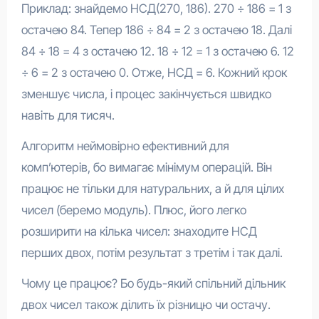
Приклад: знайдемо НСД(270, 186). 270 ÷ 186 = 1 з
остачею 84. Тепер 186 ÷ 84 = 2 з остачею 18. Далі
84 ÷ 18 = 4 з остачею 12. 18 ÷ 12 = 1 з остачею 6. 12
÷ 6 = 2 з остачею 0. Отже, НСД = 6. Кожний крок
зменшує числа, і процес закінчується швидко
навіть для тисяч.
Алгоритм неймовірно ефективний для
комп’ютерів, бо вимагає мінімум операцій. Він
працює не тільки для натуральних, а й для цілих
чисел (беремо модуль). Плюс, його легко
розширити на кілька чисел: знаходите НСД
перших двох, потім результат з третім і так далі.
Чому це працює? Бо будь-який спільний дільник
двох чисел також ділить їх різницю чи остачу.