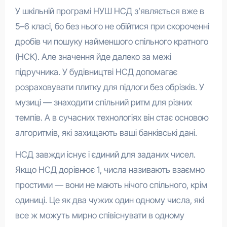
У шкільній програмі НУШ НСД з’являється вже в
5–6 класі, бо без нього не обійтися при скороченні
дробів чи пошуку найменшого спільного кратного
(НСК). Але значення йде далеко за межі
підручника. У будівництві НСД допомагає
розраховувати плитку для підлоги без обрізків. У
музиці — знаходити спільний ритм для різних
темпів. А в сучасних технологіях він стає основою
алгоритмів, які захищають ваші банківські дані.
НСД завжди існує і єдиний для заданих чисел.
Якщо НСД дорівнює 1, числа називають взаємно
простими — вони не мають нічого спільного, крім
одиниці. Це як два чужих один одному числа, які
все ж можуть мирно співіснувати в одному