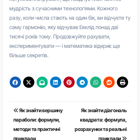
мудрість з сучасними технологіями. Кожного
разу, коли числа стають на один бік, ви відчуєте ту
саму гармонію, яку відчував Евклід понад дві
тисячі років тому. Продовжуйте рахувати,
експериментувати — і математика відкриє ще
більше секретів.
Навігація
Як знайти вершину
Як знайти діагональ
записів
параболи: формули,
квадрата: формула,
методи та практичні
розрахунки та реальні
приклади
приклади