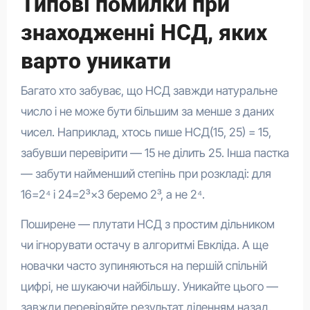
Типові помилки при
знаходженні НСД, яких
варто уникати
Багато хто забуває, що НСД завжди натуральне
число і не може бути більшим за менше з даних
чисел. Наприклад, хтось пише НСД(15, 25) = 15,
забувши перевірити — 15 не ділить 25. Інша пастка
— забути найменший степінь при розкладі: для
16=2⁴ і 24=2³×3 беремо 2³, а не 2⁴.
Поширене — плутати НСД з простим дільником
чи ігнорувати остачу в алгоритмі Евкліда. А ще
новачки часто зупиняються на першій спільній
цифрі, не шукаючи найбільшу. Уникайте цього —
завжди перевіряйте результат діленням назад.