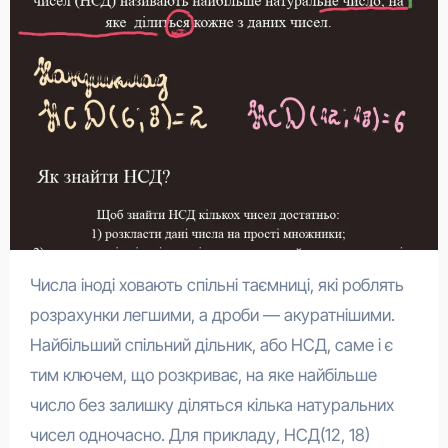
Числа іноді ховають спільні таємниці, які роблять
розрахунки легшими, а дроби — акуратнішими.
Найбільший спільний дільник, або НСД, саме і є
тим ключем, що розкриває, на яке найбільше
число без залишку діляться кілька натуральних
чисел одночасно. Для прикладу, НСД(12, 18)