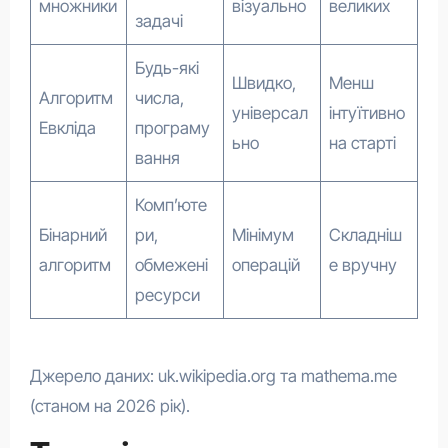
множники
візуально
великих
задачі
Будь-які
Швидко,
Менш
Алгоритм
числа,
універсал
інтуїтивно
Евкліда
програму
ьно
на старті
вання
Комп’юте
Бінарний
ри,
Мінімум
Складніш
алгоритм
обмежені
операцій
е вручну
ресурси
Джерело даних: uk.wikipedia.org та mathema.me
(станом на 2026 рік).