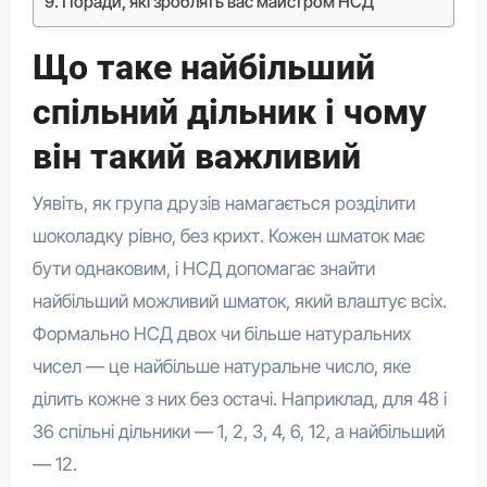
Поради, які зроблять вас майстром НСД
Що таке найбільший
спільний дільник і чому
він такий важливий
Уявіть, як група друзів намагається розділити
шоколадку рівно, без крихт. Кожен шматок має
бути однаковим, і НСД допомагає знайти
найбільший можливий шматок, який влаштує всіх.
Формально НСД двох чи більше натуральних
чисел — це найбільше натуральне число, яке
ділить кожне з них без остачі. Наприклад, для 48 і
36 спільні дільники — 1, 2, 3, 4, 6, 12, а найбільший
— 12.