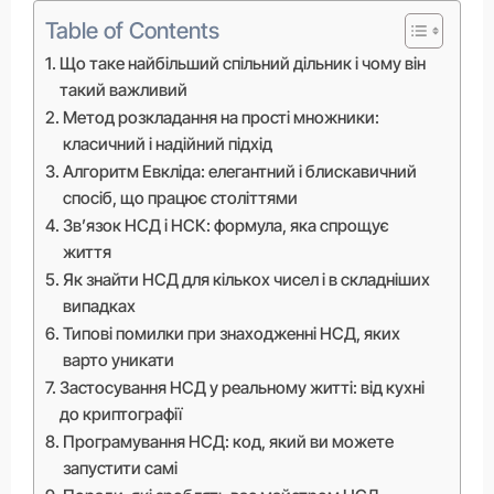
Table of Contents
Що таке найбільший спільний дільник і чому він
такий важливий
Метод розкладання на прості множники:
класичний і надійний підхід
Алгоритм Евкліда: елегантний і блискавичний
спосіб, що працює століттями
Зв’язок НСД і НСК: формула, яка спрощує
життя
Як знайти НСД для кількох чисел і в складніших
випадках
Типові помилки при знаходженні НСД, яких
варто уникати
Застосування НСД у реальному житті: від кухні
до криптографії
Програмування НСД: код, який ви можете
запустити самі