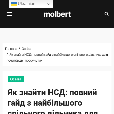
Перейти
Ukrainian
до
molbert
вмісту
Головна
Освіта
Як знайти НСД: повний гайд з найбільшого спільного дільника для
початківців і просунутих
Освіта
Як знайти НСД: повний
гайд з найбільшого
спільного дільника для