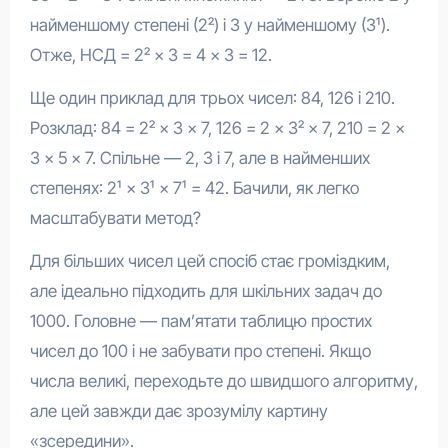
найменшому степені (2²) і 3 у найменшому (3¹).
Отже, НСД = 2² × 3 = 4 × 3 = 12.
Ще один приклад для трьох чисел: 84, 126 і 210.
Розклад: 84 = 2² × 3 × 7, 126 = 2 × 3² × 7, 210 = 2 ×
3 × 5 × 7. Спільне — 2, 3 і 7, але в найменших
степенях: 2¹ × 3¹ × 7¹ = 42. Бачили, як легко
масштабувати метод?
Для більших чисел цей спосіб стає громіздким,
але ідеально підходить для шкільних задач до
1000. Головне — пам’ятати таблицю простих
чисел до 100 і не забувати про степені. Якщо
числа великі, переходьте до швидшого алгоритму,
але цей завжди дає зрозумілу картину
«зсередини».