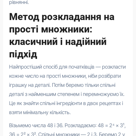
рівнянні.
Метод розкладання на
прості множники:
класичний і надійний
підхід
Найпростіший спосіб для початківців — розкласти
кожне число на прості множники, ніби розібрати
іграшку на деталі. Потім беремо тільки спільні
деталі з найменшим степенем і перемножуємо їх.
Це як знайти спільні інгредієнти в двох рецептах і
взяти мінімальну кількість.
Візьмемо числа 48 і 36. Розкладаємо: 48 = 2⁴ × 3¹,
36 = 2² × 3². Спільні множники — 2 і 3. Беремо 2 у