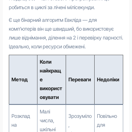
робиться в циклі за лічені мілісекунди.
Є ще бінарний алгоритм Евкліда — для
комп’ютерів він ще швидший, бо використовує
лише віднімання, ділення на 2 і перевірку парності.
Ідеально, коли ресурси обмежені.
Коли
найкращ
Метод
е
Переваги
Недоліки
використ
овувати
Малі
Розклад
Зрозуміло
Повільно
числа,
на
,
для
шкільні