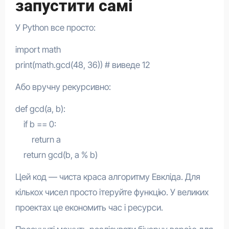
запустити самі
У Python все просто:
import math
print(math.gcd(48, 36)) # виведе 12
Або вручну рекурсивно:
def gcd(a, b):
if b == 0:
return a
return gcd(b, a % b)
Цей код — чиста краса алгоритму Евкліда. Для
кількох чисел просто ітеруйте функцію. У великих
проектах це економить час і ресурси.