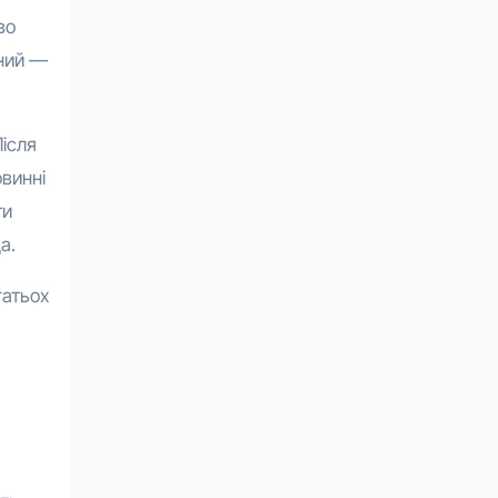
во
рний —
Після
винні
ти
а.
гатьох