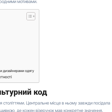
народними мотивами.
ми дизайнерами одягу
утності
ультурний код
 століттями. Центральне місце в ньому завжди посідала
ивкою, де кожен візерунок мав конкретне значення.