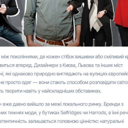
ивиться вперед. Дизайнери з Києва, Львова та інших міст
і, які однаково природно виглядають на вулицях європей
ї не просто одяг — вони стають способом розповідати світо
сть творити навіть у найскладніших обставинах.
» вже давно вийшло за межі локального ринку. Бренди з
 тижнях моди, у бутиках Selfridges чи Harrods, а їхні реч
автентичність залишається головною цінністю: натуральні