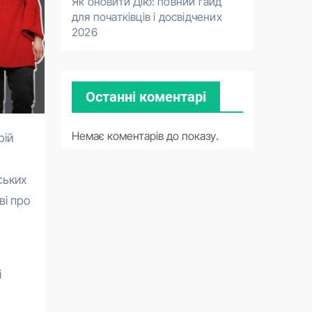
Як оновити Дію: повний гайд
для початківців і досвідчених
2026
Останні коментарі
Немає коментарів до показу.
ських
ві про
і