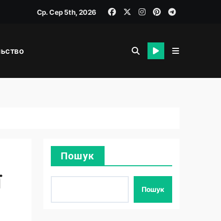
Ср. Сер 5th, 2026
льство
я
Пошук
ї
Пошук