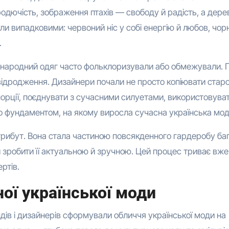
родючість, зображення птахів — свободу й радість, а дере
ули випадковими: червоний ніс у собі енергію й любов, чо
.
д, народний одяг часто фольклоризували або обмежували. 
ідродження. Дизайнери почали не просто копіювати старо
порції, поєднувати з сучасними силуетами, використовува
о фундаментом, на якому виросла сучасна українська мод
рибут. Вона стала частиною повсякденного гардеробу ба
и зробити її актуальною й зручною. Цей процес триває вже
ртів.
ної української моди
ндів і дизайнерів сформували обличчя української моди на