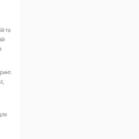
ій та
ій
з
принт.
z,
для