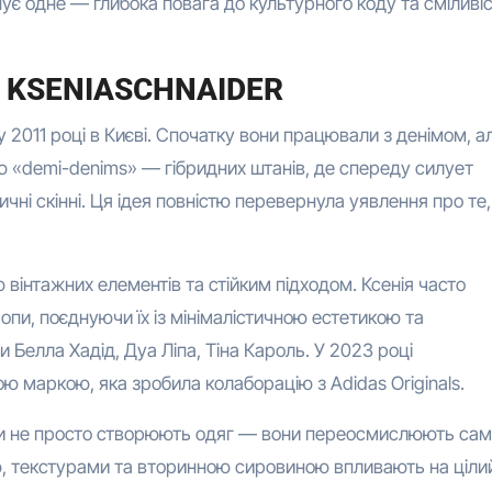
’єднує одне — глибока повага до культурного коду та сміливі
д KSENIASCHNAIDER
 2011 році в Києві. Спочатку вони працювали з денімом, а
ю «demi-denims» — гібридних штанів, де спереду силует
чні скінні. Ця ідея повністю перевернула уявлення про те,
інтажних елементів та стійким підходом. Ксенія часто
опи, поєднуючи їх із мінімалістичною естетикою та
 Белла Хадід, Дуа Ліпа, Тіна Кароль. У 2023 році
маркою, яка зробила колаборацію з Adidas Originals.
ри не просто створюють одяг — вони переосмислюють са
єю, текстурами та вторинною сировиною впливають на ціли