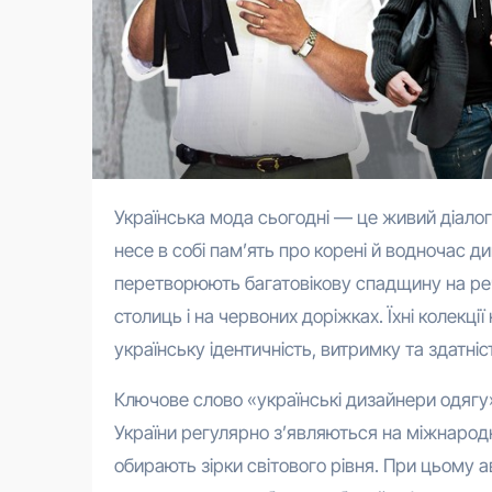
Українська мода сьогодні — це живий діалог між поколіннями, де кожен стібок вишивки або сміливий крій
несе в собі пам’ять про корені й водночас д
перетворюють багатовікову спадщину на реч
столиць і на червоних доріжках. Їхні колекці
українську ідентичність, витримку та здатні
Ключове слово «українські дизайнери одягу
України регулярно з’являються на міжнародних
обирають зірки світового рівня. При цьому 