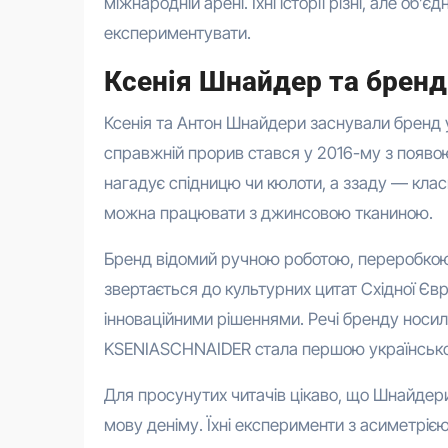
міжнародній арені. Їхні історії різні, але об
експериментувати.
Ксенія Шнайдер та брен
Ксенія та Антон Шнайдери заснували бренд у
справжній прорив стався у 2016-му з появо
нагадує спідницю чи кюлоти, а ззаду — класи
можна працювати з джинсовою тканиною.
Бренд відомий ручною роботою, переробкою в
звертається до культурних цитат Східної Євр
інноваційними рішеннями. Речі бренду носили
KSENIASCHNAIDER стала першою українською 
Для просунутих читачів цікаво, що Шнайде
мову деніму. Їхні експерименти з асиметрі