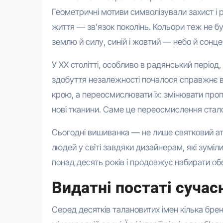
Геометричні мотиви символізували захист і 
життя — зв’язок поколінь. Кольори теж не б
землю й силу, синій і жовтий — небо й сонце
У XX столітті, особливо в радянський періо
здобуття незалежності почалося справжнє в
крою, а переосмислювати їх: змінювати про
нові тканини. Саме це переосмислення стал
Сьогодні вишиванка — не лише святковий ат
людей у світі завдяки дизайнерам, які зуміл
понад десять років і продовжує набирати обе
Видатні постаті сучас
Серед десятків талановитих імен кілька бре