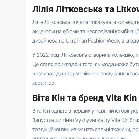
Лілія Літковська та Litko
Лілія Літковська почала показувати колекції 
акцентом на об’єми та несподівані комбінаці
дизайнера на Ukrainian Fashion Week, а згод
У 2022 році Літковська створила колекцію, 
Це стало прикладом того, як мода може бут
розвиває ідею гармонійного поєднання класи
характер.
Віта Кін та бренд Vita Kin
Віта Кін однією з перших у новітній історії у
Запустивши лінію Vyshyvanka by Vita Kin бл
традиційної вишивки: натуральні тканини, ро
виглядають одночасно архаїчно й свіжо.