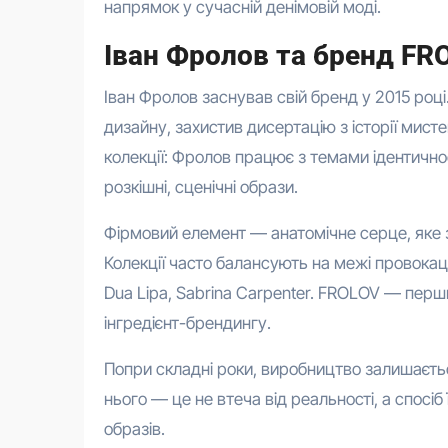
напрямок у сучасній денімовій моді.
Іван Фролов та бренд FR
Іван Фролов заснував свій бренд у 2015 році.
дизайну, захистив дисертацію з історії мисте
колекції: Фролов працює з темами ідентичнос
розкішні, сценічні образи.
Фірмовий елемент — анатомічне серце, яке з’я
Колекції часто балансують на межі провокаці
Dua Lipa, Sabrina Carpenter. FROLOV — перш
інгредієнт-брендингу.
Попри складні роки, виробництво залишаєть
нього — це не втеча від реальності, а спосі
образів.