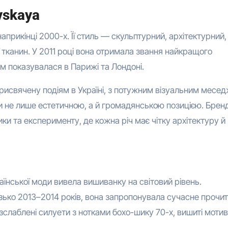
vskaya
наприкінці 2000-х. Її стиль — скульптурний, архітектурний,
ї тканин. У 2011 році вона отримала звання найкращого
ом показувалася в Парижі та Лондоні.
присвячену подіям в Україні, з потужним візуальним месе
и не лише естетичною, а й громадянською позицією. Брен
ки та експерименту, де кожна річ має чітку архітектуру й
країнської моди вивела вишиванку на світовий рівень.
изько 2013–2014 років, вона запропонувала сучасне прочи
зслаблені силуети з нотками бохо-шику 70-х, вишиті мотив