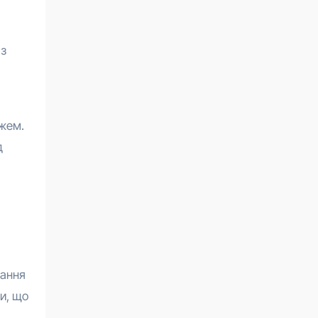
 з
джем.
д
тання
и, що