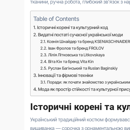
тканини, ручна робота, глибокий зв’язок з 
Table of Contents
Історичні корені та культурний код
Видатні постаті сучасної української моди
Ксенія Шнайдер та бренд KSENIASCHNAIDER
Іван Фролов та бренд FROLOV
Лілія Літковська та Litkovskaya
Віта Кін та бренд Vita Kin
Руслан Багінський та Ruslan Baginskiy
Інновації та фірмові техніки
Поради: як почати знайомство з українськи
Мода як простір стійкості та культурної прис
Історичні корені та к
Український традиційний костюм формувався
вишиванка — сорочка з орнаментальною виш