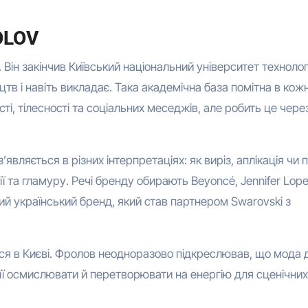
OLOV
 Він закінчив Київський національний університет технолог
цтв і навіть викладає. Така академічна база помітна в кожн
ті, тілесності та соціальних меседжів, але робить це чере
вляється в різних інтерпретаціях: як виріз, аплікація чи 
ї та гламуру. Речі бренду обирають Beyoncé, Jennifer Lope
ий український бренд, який став партнером Swarovski з
ся в Києві. Фролов неодноразово підкреслював, що мода 
б її осмислювати й перетворювати на енергію для сценічних