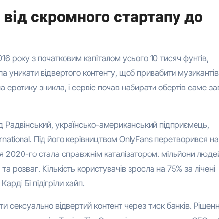
х від скромного стартапу до
016 року з початковим капіталом усього 10 тисяч фунтів,
а уникати відвертого контенту, щоб привабити музикантів 
а еротику зникла, і сервіс почав набирати обертів саме з
ід Радвінський, українсько-американський підприємець,
ernational. Під його керівництвом OnlyFans перетворився на
я 2020-го стала справжнім каталізатором: мільйони люде
та розваг. Кількість користувачів зросла на 75% за лічені
Карді Бі підігріли хайп.
ти сексуально відвертий контент через тиск банків. Рішен