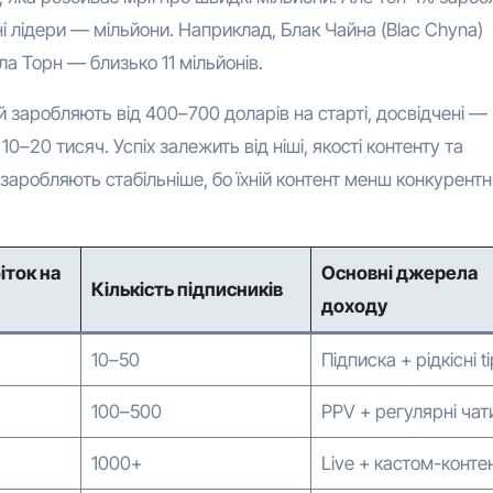
і лідери — мільйони. Наприклад, Блак Чайна (Blac Chyna)
ла Торн — близько 11 мільйонів.
ей заробляють від 400–700 доларів на старті, досвідчені —
–20 тисяч. Успіх залежить від ніші, якості контенту та
заробляють стабільніше, бо їхній контент менш конкурентн
іток на
Основні джерела
Кількість підписників
доходу
10–50
Підписка + рідкісні t
100–500
PPV + регулярні чат
1000+
Live + кастом-конте