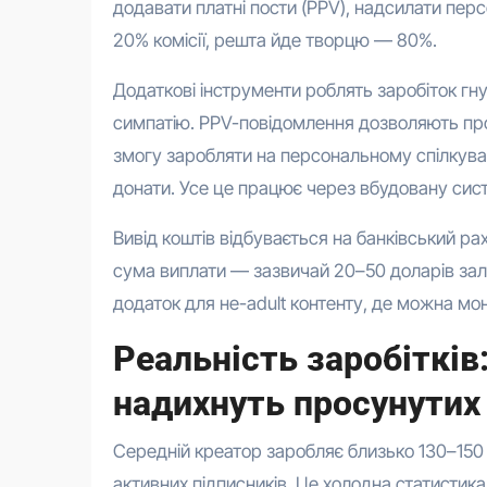
додавати платні пости (PPV), надсилати пер
20% комісії, решта йде творцю — 80%.
Додаткові інструменти роблять заробіток гнуч
симпатію. PPV-повідомлення дозволяють про
змогу заробляти на персональному спілкуван
донати. Усе це працює через вбудовану систе
Вивід коштів відбувається на банківський ра
сума виплати — зазвичай 20–50 доларів за
додаток для не-adult контенту, де можна мо
Реальність заробітків
надихнуть просунутих
Середній креатор заробляє близько 130–150 д
активних підписників. Це холодна статистика