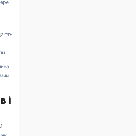
бере
дають
ди.
льна
емий
в і
0
ляє