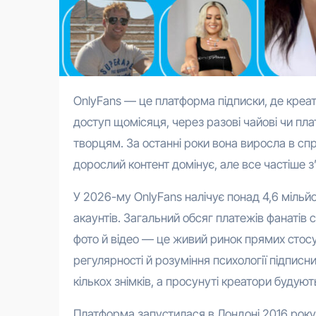
OnlyFans — це платформа підписки, де креатори публікують ексклюзивний контент, а фанати платять за
доступ щомісяця, через разові чайові чи пл
творцям. За останні роки вона виросла в сп
дорослий контент домінує, але все частіше з
У 2026-му OnlyFans налічує понад 4,6 мільй
акаунтів. Загальний обсяг платежів фанатів с
фото й відео — це живий ринок прямих стосун
регулярності й розуміння психології підписн
кількох знімків, а просунуті креатори будуют
Платформа запустилася в Лондоні 2016 року