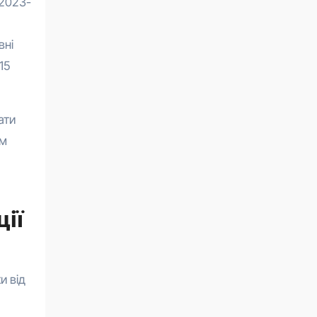
 2023-
вні
15
ати
ам
ції
и від