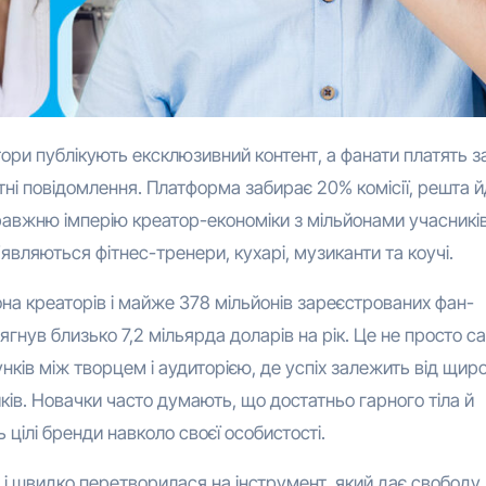
атні повідомлення. Платформа забирає 20% комісії, решта 
равжню імперію креатор-економіки з мільйонами учасників
’являються фітнес-тренери, кухарі, музиканти та коучі.
она креаторів і майже 378 мільйонів зареєстрованих фан-
ягнув близько 7,2 мільярда доларів на рік. Це не просто са
ків між творцем і аудиторією, де успіх залежить від щиро
иків. Новачки часто думають, що достатньо гарного тіла й
ь цілі бренди навколо своєї особистості.
 і швидко перетворилася на інструмент, який дає свободу