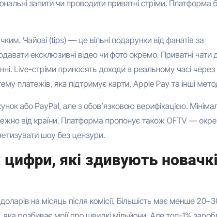
сональні запити чи проводити приватні стріми. Платформа 
ким. Чайові (tips) — це вільні подарунки від фанатів за
давати ексклюзивні відео чи фото окремо. Приватні чати 
ні. Live-стріми приносять доходи в реальному часі через
му платежів, яка підтримує карти, Apple Pay та інші мето
хунок або PayPal, але з обов’язковою верифікацією. Мініма
лежно від країни. Платформа пропонує також OFTV — окр
нетизувати шоу без цензури.
: цифри, які здивують новачкі
оларів на місяць після комісії. Більшість має менше 20–3
, яка розбиває мрії про швидкі мільйони. Але топ-1% зароб