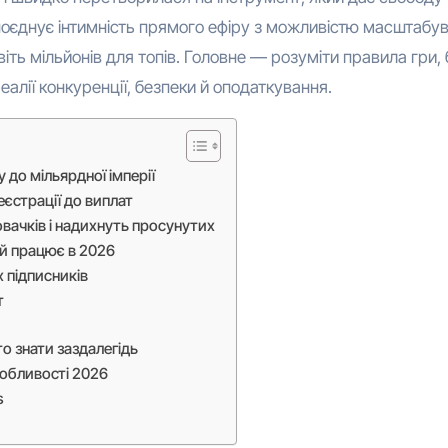
поєднує інтимність прямого ефіру з можливістю масштабу
іть мільйонів для топів. Головне — розуміти правила гри, 
лії конкуренції, безпеки й оподаткування.
 до мільярдної імперії
еєстрації до виплат
овачків і надихнуть просунутих
ий працює в 2026
х підписників
т
о знати заздалегідь
особливості 2026
s