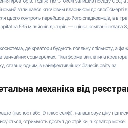
ення креаторів. Тоді ж Тім Стокелі залишив посаду CEO, а
вінський залишався ключовим власником до своєї смерті в
Після цього контроль перейшов до його спадкоємців, а в тра
pital за 535 мільйонів доларів — оцінка компанії склала 3,
екосистема, де креатори будують лояльну спільноту, а фан
є в звичайних соцмережах. Платформа виплатила креатор
у, ставши одним із найефективніших бізнесів світу за
етальна механіка від реєстра
цію (паспорт або ID плюс селфі), налаштовує ціну підписк
дписуються, отримують доступ до стрічки, а креатор може