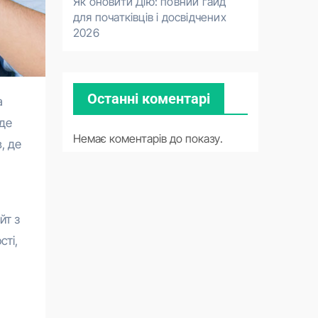
Як оновити Дію: повний гайд
для початківців і досвідчених
2026
Останні коментарі
йде
Немає коментарів до показу.
, де
йт з
сті,