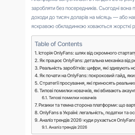
заробляти без посередників. Сьогодні вона 
доходи до тисяч доларів на місяць — або нав
яскравою обкладинкою ховаються жорсткі реа
Table of Contents
Історія OnlyFans: шлях від скромного стартапу
Як працює OnlyFans: детальна механіка від р
Реальність заробітків: цифри, які здивують н
Як почати на OnlyFans: покроковий гайд, як
Стратегії просування, які приносять реальни
Типові помилки новачків, які вбивають акаун
Типові помилки новачків
Ризики та темна сторона платформи: що варт
OnlyFans в Україні: легальність, податки та 
Аналіз трендів 2026: куди рухається OnlyFan
Аналіз трендів 2026