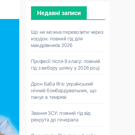
Недавні записи
Що не можна перевозити через
кордон: повний гід для
мандрівників 2026
Професії після 9 класу: повний
гід з вибору шляху у 2026 році
Дрон Баба Яга: український
нічний бомбардувальник, що
панує в темряві
Звання ЗСУ: повний гід від
рекрута до генерала