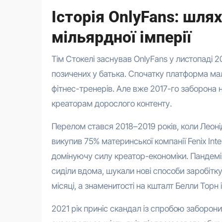
Історія OnlyFans: шля
мільярдної імперії
Тім Стокелі заснував OnlyFans у листопаді 2
позичених у батька. Спочатку платформа мал
фітнес-тренерів. Але вже 2017-го заборона н
креаторам дорослого контенту.
Перелом стався 2018–2019 років, коли Леон
викупив 75% материнської компанії Fenix Int
домінуючу силу креатор-економіки. Пандемі
сиділи вдома, шукали нові способи заробітку 
місяці, а знаменитості на кшталт Белли Торн і 
2021 рік приніс скандал із спробою заборони