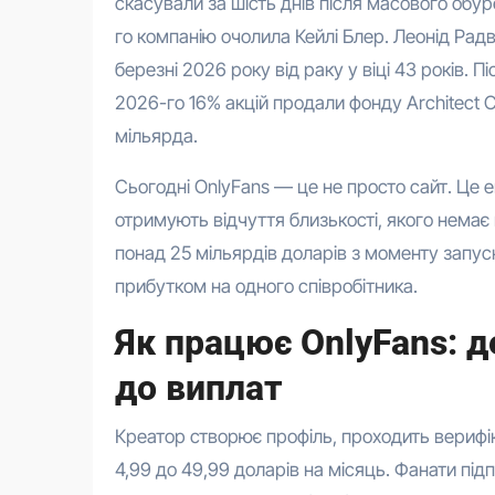
скасували за шість днів після масового обур
го компанію очолила Кейлі Блер. Леонід Рад
березні 2026 року від раку у віці 43 років. 
2026-го 16% акцій продали фонду Architect Ca
мільярда.
Сьогодні OnlyFans — це не просто сайт. Це 
отримують відчуття близькості, якого нема
понад 25 мільярдів доларів з моменту запуск
прибутком на одного співробітника.
Як працює OnlyFans: д
до виплат
Креатор створює профіль, проходить верифіка
4,99 до 49,99 доларів на місяць. Фанати пі