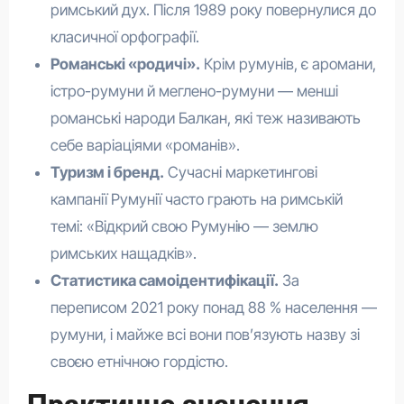
римський дух. Після 1989 року повернулися до
класичної орфографії.
Романські «родичі».
Крім румунів, є аромани,
істро-румуни й меглено-румуни — менші
романські народи Балкан, які теж називають
себе варіаціями «романів».
Туризм і бренд.
Сучасні маркетингові
кампанії Румунії часто грають на римській
темі: «Відкрий свою Румунію — землю
римських нащадків».
Статистика самоідентифікації.
За
переписом 2021 року понад 88 % населення —
румуни, і майже всі вони пов’язують назву зі
своєю етнічною гордістю.