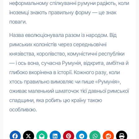
неформальному спілкуванні румуни радіють, коли
іноземці знають правильну форму — це знак
поваги.
Назва еволюціонувала разом із народом. Від
римських колоністів через середньовічні
князівства, королівство, комуністичні республіки
— і ось вона, сучасна Румунія, відкрита, амбітна й
глибоко вкорінена в історії. Кожного разу, коли
хтось правильно вимовляє чи пише «Румунія»,
оживає маленький шматочок тієї давньої римської
спадщини, яка робить цю країну такою
особливою.