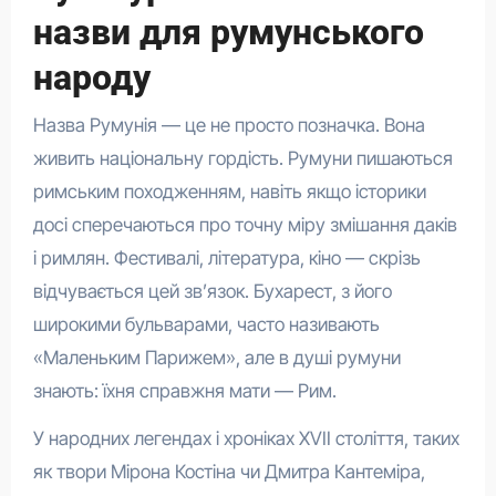
назви для румунського
народу
Назва Румунія — це не просто позначка. Вона
живить національну гордість. Румуни пишаються
римським походженням, навіть якщо історики
досі сперечаються про точну міру змішання даків
і римлян. Фестивалі, література, кіно — скрізь
відчувається цей зв’язок. Бухарест, з його
широкими бульварами, часто називають
«Маленьким Парижем», але в душі румуни
знають: їхня справжня мати — Рим.
У народних легендах і хроніках XVII століття, таких
як твори Мірона Костіна чи Дмитра Кантеміра,