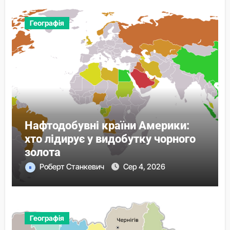
Географія
Нафтодобувні країни Америки:
хто лідирує у видобутку чорного
золота
Роберт Станкевич
Сер 4, 2026
Географія