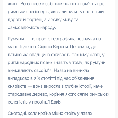
житті. Вона несе в собі тисячолітню пам’ять про
римських легіонерів, які залишили тут не тільки
дороги й фортеці, а й живу мову та
самосвідомість народу.
Румунія — не просто географічна позначка на
мапі Південно-Східної Європи. Це земля, де
латинська спадщина оживає в кожному слові, у
ритмі народних пісень і навіть у тому, як румуни
вимовляють своє ім’я. Назва не виникла
випадково в XIX столітті під час об’єднання
князівств — вона виросла з глибин історії, наче
стародавнє дерево, коріння якого сягає римських
колоністів у провінції Дакія.
Сьогодні, коли країна міцно стоїть у лавах