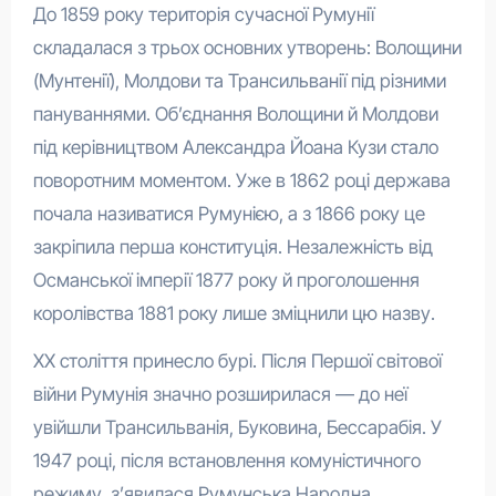
До 1859 року територія сучасної Румунії
складалася з трьох основних утворень: Волощини
(Мунтенії), Молдови та Трансильванії під різними
пануваннями. Об’єднання Волощини й Молдови
під керівництвом Александра Йоана Кузи стало
поворотним моментом. Уже в 1862 році держава
почала називатися Румунією, а з 1866 року це
закріпила перша конституція. Незалежність від
Османської імперії 1877 року й проголошення
королівства 1881 року лише зміцнили цю назву.
XX століття принесло бурі. Після Першої світової
війни Румунія значно розширилася — до неї
увійшли Трансильванія, Буковина, Бессарабія. У
1947 році, після встановлення комуністичного
режиму, з’явилася Румунська Народна