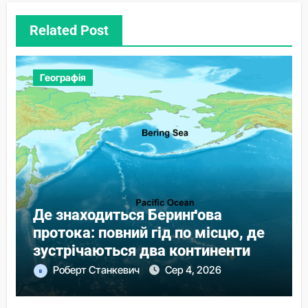
Related Post
Географія
Де знаходиться Беринґова
протока: повний гід по місцю, де
зустрічаються два континенти
Роберт Станкевич
Сер 4, 2026