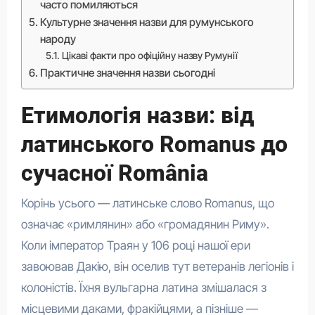
часто помиляються
Культурне значення назви для румунського
народу
Цікаві факти про офіційну назву Румунії
Практичне значення назви сьогодні
Етимологія назви: від
латинського Romanus до
сучасної România
Корінь усього — латинське слово Romanus, що
означає «римлянин» або «громадянин Риму».
Коли імператор Траян у 106 році нашої ери
завоював Дакію, він оселив тут ветеранів легіонів і
колоністів. Їхня вульгарна латина змішалася з
місцевими даками, фракійцями, а пізніше —