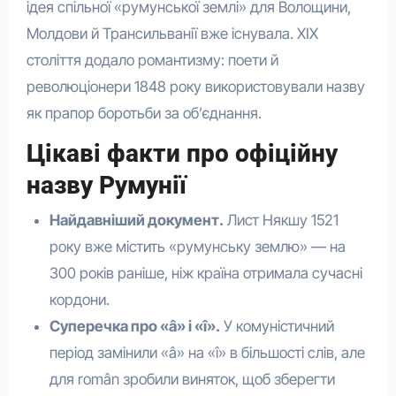
ідея спільної «румунської землі» для Волощини,
Молдови й Трансильванії вже існувала. XIX
століття додало романтизму: поети й
революціонери 1848 року використовували назву
як прапор боротьби за об’єднання.
Цікаві факти про офіційну
назву Румунії
Найдавніший документ.
Лист Някшу 1521
року вже містить «румунську землю» — на
300 років раніше, ніж країна отримала сучасні
кордони.
Суперечка про «â» і «î».
У комуністичний
період замінили «â» на «î» в більшості слів, але
для român зробили виняток, щоб зберегти