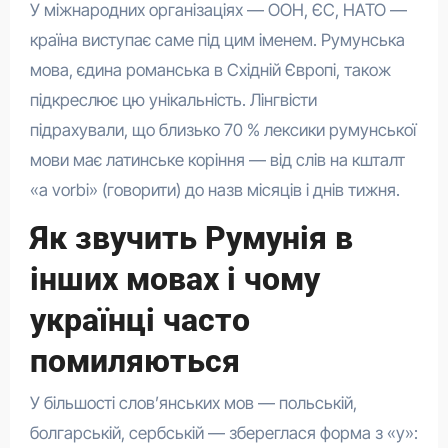
У міжнародних організаціях — ООН, ЄС, НАТО —
країна виступає саме під цим іменем. Румунська
мова, єдина романська в Східній Європі, також
підкреслює цю унікальність. Лінгвісти
підрахували, що близько 70 % лексики румунської
мови має латинське коріння — від слів на кшталт
«a vorbi» (говорити) до назв місяців і днів тижня.
Як звучить Румунія в
інших мовах і чому
українці часто
помиляються
У більшості слов’янських мов — польській,
болгарській, сербській — збереглася форма з «у»: