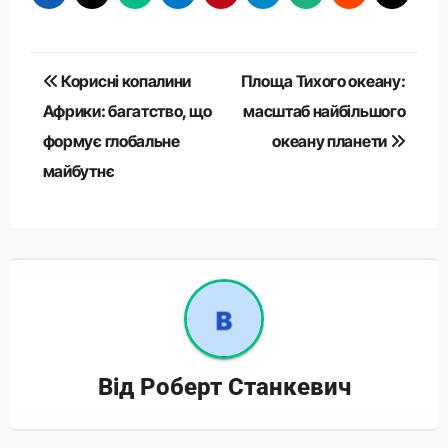
Навігація
Корисні копалини
Площа Тихого океану:
записів
Африки: багатство, що
масштаб найбільшого
формує глобальне
океану планети
майбутнє
Від
Роберт Станкевич