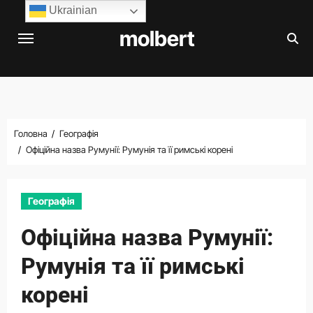
Перейти
Ukrainian
до
molbert
вмісту
Головна
Географія
Офіційна назва Румунії: Румунія та її римські корені
Географія
Офіційна назва Румунії:
Румунія та її римські
корені