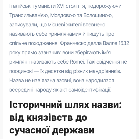
Італійські гуманісти XVI століття, подорожуючи
Трансильванією, Молдовою та Волощиною,
записували, що місцеві жителі впевнено
називають себе «римлянами» й пишуть про
спільне походження. Франческо делла Валле 1532
року прямо зазначив: вони зберігають ім’я
римлян і називають себе Romei. Такі свідчення не
поодинокі — їх десятки від різних мандрівників.
Назва не нав’язана ззовні, вона народилася
всередині народу як акт самоідентифікації.
Історичний шлях назви:
від князівств до
сучасної держави