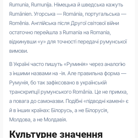
Rumunia, Rumunija. Німецька й шведська кажуть
Rumänien. Угорська — Románia, португальська —
Romênia. Англійська після Другої світової війни
остаточно перейшла з Rumania на Romania,
відкинувши «у» для точності передачі румунської
вимови.
В Україні часто пишуть «Руминія» через аналогію
з іншими назвами на -ія. Але правильна форма —
Румунія, бо так зафіксовано в українській
транскрипції румунського România. Це не примха,
а повага до самоназви. Подібні «підводні камені» є
й в інших країнах: Білорусь, а не Білорусія,
Молдова, а не Молдавія.
Культурне значення