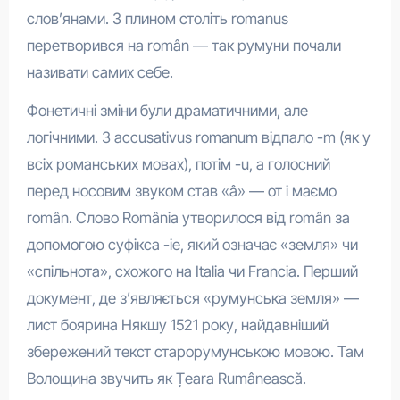
слов’янами. З плином століть romanus
перетворився на român — так румуни почали
називати самих себе.
Фонетичні зміни були драматичними, але
логічними. З accusativus romanum відпало -m (як у
всіх романських мовах), потім -u, а голосний
перед носовим звуком став «â» — от і маємо
român. Слово România утворилося від român за
допомогою суфікса -ie, який означає «земля» чи
«спільнота», схожого на Italia чи Francia. Перший
документ, де з’являється «румунська земля» —
лист боярина Някшу 1521 року, найдавніший
збережений текст старорумунською мовою. Там
Волощина звучить як Țeara Rumânească.