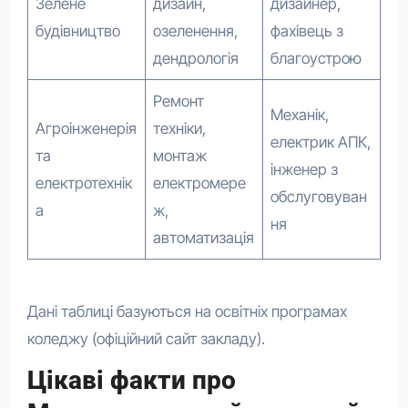
Зелене
дизайн,
дизайнер,
будівництво
озеленення,
фахівець з
дендрологія
благоустрою
Ремонт
Механік,
Агроінженерія
техніки,
електрик АПК,
та
монтаж
інженер з
електротехнік
електромере
обслуговуван
а
ж,
ня
автоматизація
Дані таблиці базуються на освітніх програмах
коледжу (офіційний сайт закладу).
Цікаві факти про