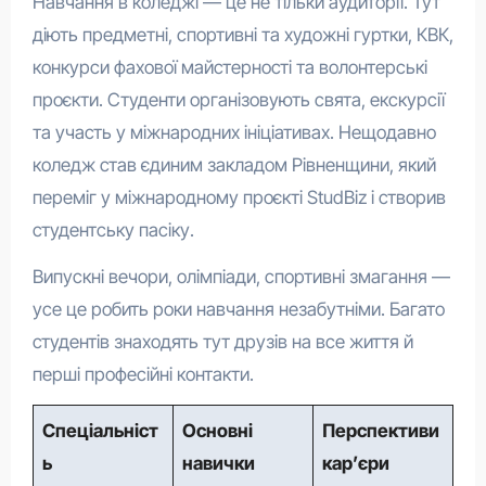
Навчання в коледжі — це не тільки аудиторії. Тут
діють предметні, спортивні та художні гуртки, КВК,
конкурси фахової майстерності та волонтерські
проєкти. Студенти організовують свята, екскурсії
та участь у міжнародних ініціативах. Нещодавно
коледж став єдиним закладом Рівненщини, який
переміг у міжнародному проєкті StudBiz і створив
студентську пасіку.
Випускні вечори, олімпіади, спортивні змагання —
усе це робить роки навчання незабутніми. Багато
студентів знаходять тут друзів на все життя й
перші професійні контакти.
Спеціальніст
Основні
Перспективи
ь
навички
кар’єри