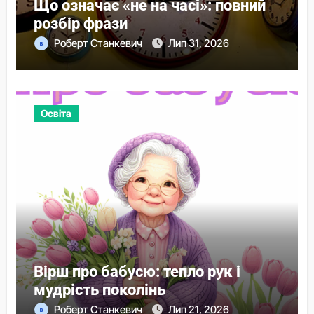
Що означає «не на часі»: повний
розбір фрази
Роберт Станкевич
Лип 31, 2026
Освіта
Вірш про бабусю: тепло рук і
мудрість поколінь
Роберт Станкевич
Лип 21, 2026