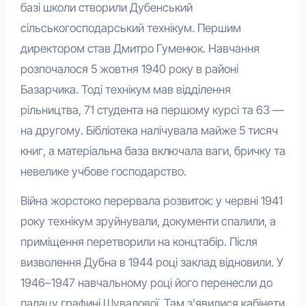
базі школи створили Дубенський
сільськогосподарський технікум. Першим
директором став Дмитро Гуменюк. Навчання
розпочалося 5 жовтня 1940 року в районі
Базарчика. Тоді технікум мав відділення
рільництва, 71 студента на першому курсі та 63 —
на другому. Бібліотека налічувала майже 5 тисяч
книг, а матеріальна база включала ваги, бричку та
невелике учбове господарство.
Війна жорстоко перервала розвиток: у червні 1941
року технікум зруйнували, документи спалили, а
приміщення перетворили на концтабір. Після
визволення Дубна в 1944 році заклад відновили. У
1946–1947 навчальному році його перенесли до
палацу графині Шувалової. Там з’явилися кабінети