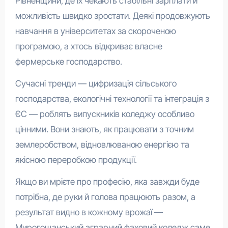
Рівненщини, де їх чекають стабільні зарплати й
можливість швидко зростати. Деякі продовжують
навчання в університетах за скороченою
програмою, а хтось відкриває власне
фермерське господарство.
Сучасні тренди — цифризація сільського
господарства, екологічні технології та інтеграція з
ЄС — роблять випускників коледжу особливо
цінними. Вони знають, як працювати з точним
землеробством, відновлюваною енергією та
якісною переробкою продукції.
Якщо ви мрієте про професію, яка завжди буде
потрібна, де руки й голова працюють разом, а
результат видно в кожному врожаї —
Мирогощанський аграрний фаховий коледж саме