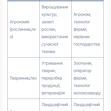
Вирощування
культур,
Агроном,
Агрономія
захист
технолог
(рослинництв
рослин,
ферми,
о)
використання
керівник
сучасної
господарства
техніки
Утримання
Зоотехнік,
тварин,
оператор
Тваринництво
переробка
ферми,
продукції,
технолог
ветеринарія
молокозаводу
Ландшафтний
Ландшафтний