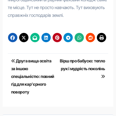
те місце. Тут не просто навчають. Тут виховують
справжніх господарів землі.
Навігація
Друга вища освіта
Вірш про бабусю: тепло
записів
за іншою
рук і мудрість поколінь
спеціальністю: повний
гід для кар’єрного
повороту