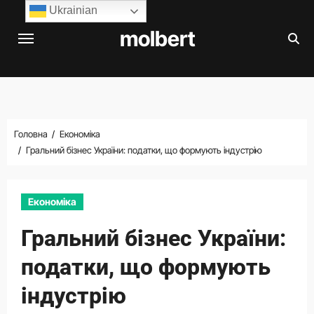
Перейти
Ukrainian
до
molbert
вмісту
Головна
Економіка
Гральний бізнес України: податки, що формують індустрію
Економіка
Гральний бізнес України:
податки, що формують
індустрію