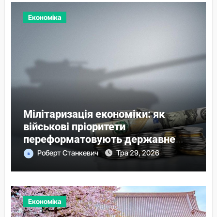
Економіка
Мілітаризація економіки: як
військові пріоритети
переформатовують державне
господарство
Роберт Станкевич
Тра 29, 2026
Економіка