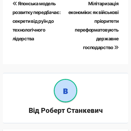
Навігація
Японська модель
Мілітаризація
записів
розвитку передбачає:
економіки: як військові
секрети від руїн до
пріоритети
технологічного
переформатовують
лідерства
державне
господарство
Від
Роберт Станкевич