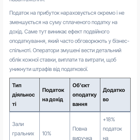
Податок на прибуток нараховується окремо і не
зменшується на суму сплаченого податку на
дохід. Саме тут виникає ефект подвійного
оподаткування, який часто обговорюють у бізнес-
спільноті. Оператори змушені вести детальний
облік кожної ставки, виплати та витрати, щоб
уникнути штрафів від податкової.
Тип
Об’єкт
Податок
Додатко
діяльнос
оподатку
на дохід
во
ті
вання
+18%
Зали
Повна
податок
гральних
10%
виручка
на