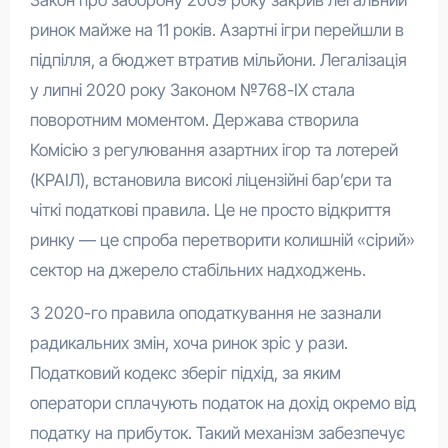
Закон про заборону 2009 року закрив легальний
ринок майже на 11 років. Азартні ігри перейшли в
підпілля, а бюджет втратив мільйони. Легалізація
у липні 2020 року Законом №768-IX стала
поворотним моментом. Держава створила
Комісію з регулювання азартних ігор та лотерей
(КРАІЛ), встановила високі ліцензійні бар’єри та
чіткі податкові правила. Це не просто відкриття
ринку — це спроба перетворити колишній «сірий»
сектор на джерело стабільних надходжень.
З 2020-го правила оподаткування не зазнали
радикальних змін, хоча ринок зріс у рази.
Податковий кодекс зберіг підхід, за яким
оператори сплачують податок на дохід окремо від
податку на прибуток. Такий механізм забезпечує