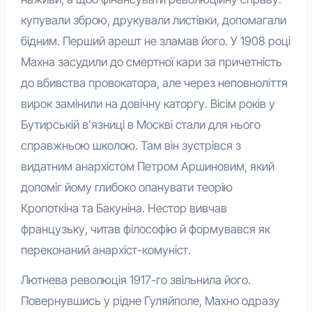
купували зброю, друкували листівки, допомагали
бідним. Перший арешт не зламав його. У 1908 році
Махна засудили до смертної кари за причетність
до вбивства провокатора, але через неповноліття
вирок замінили на довічну каторгу. Вісім років у
Бутирській в’язниці в Москві стали для нього
справжньою школою. Там він зустрівся з
видатним анархістом Петром Аршиновим, який
допоміг йому глибоко опанувати теорію
Кропоткіна та Бакуніна. Нестор вивчав
французьку, читав філософію й формувався як
переконаний анархіст-комуніст.
Лютнева революція 1917-го звільнила його.
Повернувшись у рідне Гуляйполе, Махно одразу