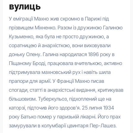
вулиць
У еміграції Махно жив скромно в Парижі під
прізвищем Міхненко. Разом із дружиною Галиною
Кузьменко, яка була не просто дружиною, а
соратницею й анархісткою, вони виховували
доньку Олену. Галина народилася 1896 року в
Піщаному Броді, працювала вчителькою, активно
підтримувала махновський рух і навіть шила
прапори для армії. У Франції Махно писав
спогади, статті в анархістські видання, критикував
більшовизм. Туберкульоз, підхоплений ще на
каторзі, підточив його здоров’я. 25 липня 1934
року Батько помер у паризькій лікарні. Його прах
замурували в колумбарії цвинтаря Пер-Лашез.