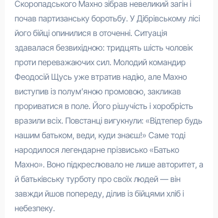
Скоропадського Махно зібрав невеликий загін і
почав партизанську боротьбу. У Дібрівському лісі
його бійці опинилися в оточенні. Ситуація
здавалася безвихідною: тридцять шість чоловік
проти переважаючих сил. Молодий командир
Феодосій Щусь уже втратив надію, але Махно
виступив із полум’яною промовою, закликав
прориватися в поле. Його рішучість і хоробрість
вразили всіх. Повстанці вигукнули: «Відтепер будь
нашим батьком, веди, куди знаєш!» Саме тоді
народилося легендарне прізвисько «Батько
Махно». Воно підкреслювало не лише авторитет, а
й батьківську турботу про своїх людей — він
завжди йшов попереду, ділив із бійцями хліб і
небезпеку.