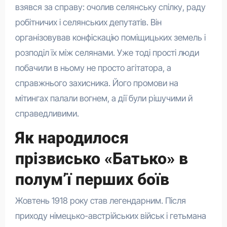
взявся за справу: очолив селянську спілку, раду
робітничих і селянських депутатів. Він
організовував конфіскацію поміщицьких земель і
розподіл їх між селянами. Уже тоді прості люди
побачили в ньому не просто агітатора, а
справжнього захисника. Його промови на
мітингах палали вогнем, а дії були рішучими й
справедливими.
Як народилося
прізвисько «Батько» в
полум’ї перших боїв
Жовтень 1918 року став легендарним. Після
приходу німецько-австрійських військ і гетьмана