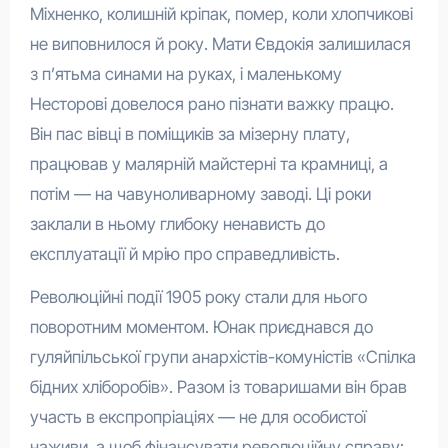
Міхненко, колишній кріпак, помер, коли хлопчикові
не виповнилося й року. Мати Євдокія залишилася
з п’ятьма синами на руках, і маленькому
Несторові довелося рано пізнати важку працю.
Він пас вівці в поміщиків за мізерну плату,
працював у малярній майстерні та крамниці, а
потім — на чавуноливарному заводі. Ці роки
заклали в ньому глибоку ненависть до
експлуатації й мрію про справедливість.
Революційні події 1905 року стали для нього
поворотним моментом. Юнак приєднався до
гуляйпільської групи анархістів-комуністів «Спілка
бідних хліборобів». Разом із товаришами він брав
участь в експропріаціях — не для особистої
наживи, а щоб фінансувати революційну справу: