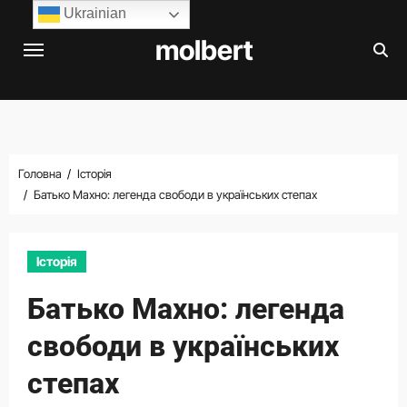
Перейти
Ukrainian
до
molbert
вмісту
Головна
Історія
Батько Махно: легенда свободи в українських степах
Історія
Батько Махно: легенда
свободи в українських
степах