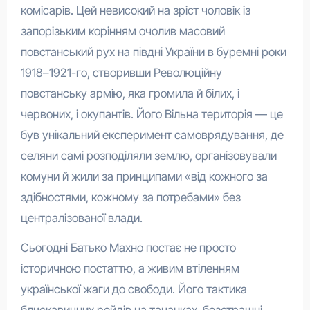
комісарів. Цей невисокий на зріст чоловік із
запорізьким корінням очолив масовий
повстанський рух на півдні України в буремні роки
1918–1921-го, створивши Революційну
повстанську армію, яка громила й білих, і
червоних, і окупантів. Його Вільна територія — це
був унікальний експеримент самоврядування, де
селяни самі розподіляли землю, організовували
комуни й жили за принципами «від кожного за
здібностями, кожному за потребами» без
централізованої влади.
Сьогодні Батько Махно постає не просто
історичною постаттю, а живим втіленням
української жаги до свободи. Його тактика