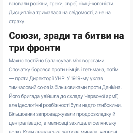
воювали росіяни, греки, євреї, німці-колоністи.
Дисципліна трималася на свідомості, а не на
страху.
Союзи, зради та битви на
три фронти
Махно постійно балансував між ворогами.
Спочатку боровся проти німців і гетьмана, потім
— проти Директорії УНР. У 1919-му уклав
тимчасовий союз із більшовиками проти Денікіна.
Його бригада увійшла до складу Червоної армії,
але ідеологічні розбіжності були надто глибокими.
Більшовики запроваджували продрозкладку й
централізацію, а махновці захищали селянську
волю. Коли денікінська загроза минула, червоні