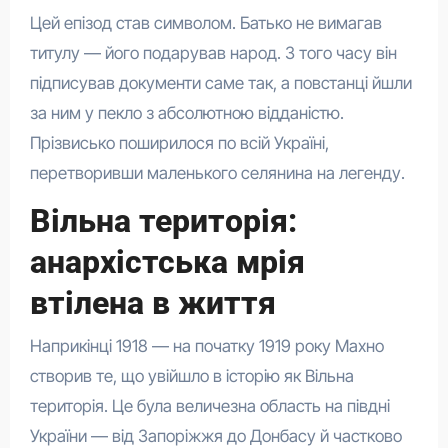
Цей епізод став символом. Батько не вимагав
титулу — його подарував народ. З того часу він
підписував документи саме так, а повстанці йшли
за ним у пекло з абсолютною відданістю.
Прізвисько поширилося по всій Україні,
перетворивши маленького селянина на легенду.
Вільна територія:
анархістська мрія
втілена в життя
Наприкінці 1918 — на початку 1919 року Махно
створив те, що увійшло в історію як Вільна
територія. Це була величезна область на півдні
України — від Запоріжжя до Донбасу й частково