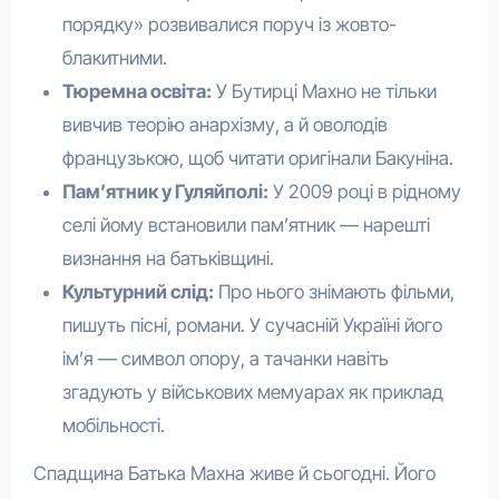
порядку» розвивалися поруч із жовто-
блакитними.
Тюремна освіта:
У Бутирці Махно не тільки
вивчив теорію анархізму, а й оволодів
французькою, щоб читати оригінали Бакуніна.
Пам’ятник у Гуляйполі:
У 2009 році в рідному
селі йому встановили пам’ятник — нарешті
визнання на батьківщині.
Культурний слід:
Про нього знімають фільми,
пишуть пісні, романи. У сучасній Україні його
ім’я — символ опору, а тачанки навіть
згадують у військових мемуарах як приклад
мобільності.
Спадщина Батька Махна живе й сьогодні. Його