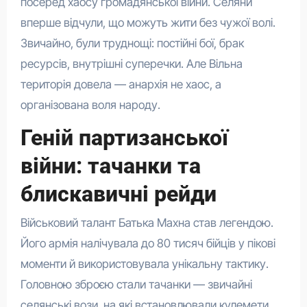
посеред хаосу громадянської війни. Селяни
вперше відчули, що можуть жити без чужої волі.
Звичайно, були труднощі: постійні бої, брак
ресурсів, внутрішні суперечки. Але Вільна
територія довела — анархія не хаос, а
організована воля народу.
Геній партизанської
війни: тачанки та
блискавичні рейди
Військовий талант Батька Махна став легендою.
Його армія налічувала до 80 тисяч бійців у пікові
моменти й використовувала унікальну тактику.
Головною зброєю стали тачанки — звичайні
селянські вози, на які встановлювали кулемети