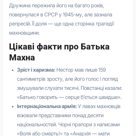
Дружина пережила його на багато років,
повернулася в СРСР у 1945-му, але зазнала
репресій. Її доля — ще одна сторінка трагедії
махновщини.
Цікаві факти про Батька
Махна
Зріст і харизма:
Нестор мав лише 159
сантиметрів зросту, але його голос і погляд
змушували слухати тисячі. Повстанці казали:
«Батько говорить — серце б’ється швидше».
Інтернаціональна армія:
У лавах махновців
воювали представники понад десяти
національностей. Чорні прапори з написами
«Воля або смерть!» та «Анархія — мати