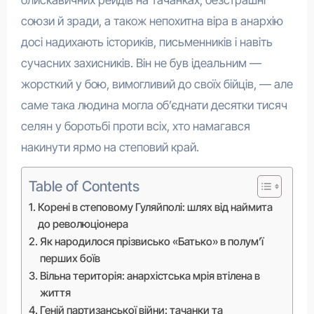
блискавичних рейдів на тачанках, безстрашні
союзи й зради, а також непохитна віра в анархію
досі надихають істориків, письменників і навіть
сучасних захисників. Він не був ідеальним —
жорсткий у бою, вимогливий до своїх бійців, — але
саме така людина могла об’єднати десятки тисяч
селян у боротьбі проти всіх, хто намагався
накинути ярмо на степовий край.
Table of Contents
Корені в степовому Гуляйполі: шлях від наймита
до революціонера
Як народилося прізвисько «Батько» в полум’ї
перших боїв
Вільна територія: анархістська мрія втілена в
життя
Геній партизанської війни: тачанки та