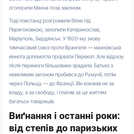
оголосили Махна поза законом.
Тоді повстанці розгромили білих під
Перегоновкою, захопили Катеринослав,
Маріуполь, Бердянськ. У 1920-му знову
тимчасовий союз проти Врангеля — махновська
кіннота допомогла прорвати Перекоп. Але відразу
після перемоги більшовики зрадили. Батько з
невеликим загоном пробився до Румунії, потім
через Польщу — до Франції. Він воював не за
владу, а за свободу, і платив за це життям
багатьох товаришів.
Виґнання і останні роки:
від степів до паризьких