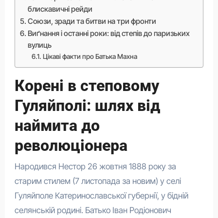
блискавичні рейди
Союзи, зради та битви на три фронти
Виґнання і останні роки: від степів до паризьких
вулиць
Цікаві факти про Батька Махна
Корені в степовому
Гуляйполі: шлях від
наймита до
революціонера
Народився Нестор 26 жовтня 1888 року за
старим стилем (7 листопада за новим) у селі
Гуляйполе Катеринославської губернії, у бідній
селянській родині. Батько Іван Родіонович