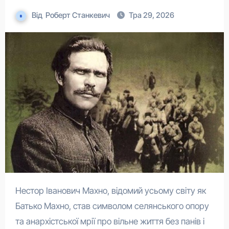
Від
Роберт Станкевич
Тра 29, 2026
Нестор Іванович Махно, відомий усьому світу як
Батько Махно, став символом селянського опору
та анархістської мрії про вільне життя без панів і