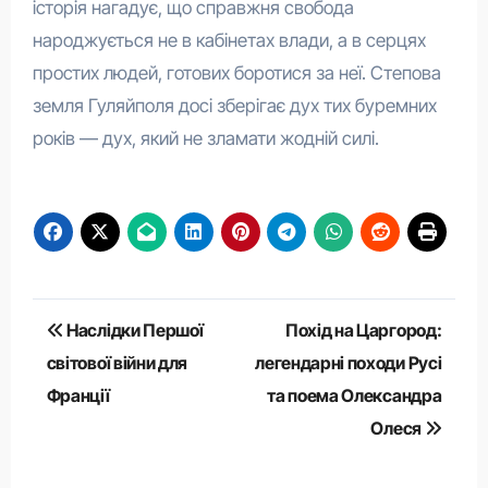
історія нагадує, що справжня свобода
народжується не в кабінетах влади, а в серцях
простих людей, готових боротися за неї. Степова
земля Гуляйполя досі зберігає дух тих буремних
років — дух, який не зламати жодній силі.
Навігація
Наслідки Першої
Похід на Царгород:
записів
світової війни для
легендарні походи Русі
Франції
та поема Олександра
Олеся