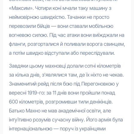
«Максим». Чотири коні мчали таку машину з
неймовірною швидкістю. Тачанки не просто
перевозили бійців — вони ставали мобільною
вогневою силою. Під час атаки вони виїжджали на
фланги, розгорталися й поливали ворога свинцем,
а потім швидко відступали або переслідували.
Завдяки цьому махновці долали сотні кілометрів
за кілька днів, з’являлися там, де їх ніхто не чекав.
Знаменитий рейд після бою під Перегоновкою у
вересні 1919-го: за 11 днів вони пройшли понад
600 кілометрів, розгромивши тили денікінців.
Батько Махно не мав академічної освіти, але
інтуїтивно розумів сучасну війну. Його армія була
інтернаціональною — поруч із українцями