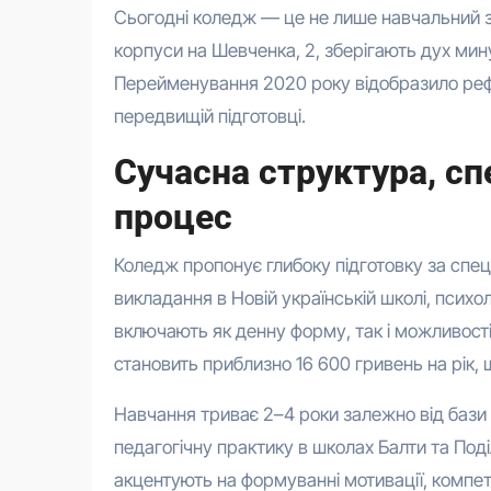
Сьогодні коледж — це не лише навчальний за
корпуси на Шевченка, 2, зберігають дух мину
Перейменування 2020 року відобразило рефо
передвищій підготовці.
Сучасна структура, сп
процес
Коледж пропонує глибоку підготовку за спец
викладання в Новій українській школі, психол
включають як денну форму, так і можливості 
становить приблизно 16 600 гривень на рік, 
Навчання триває 2–4 роки залежно від бази (
педагогічну практику в школах Балти та Под
акцентують на формуванні мотивації, компете