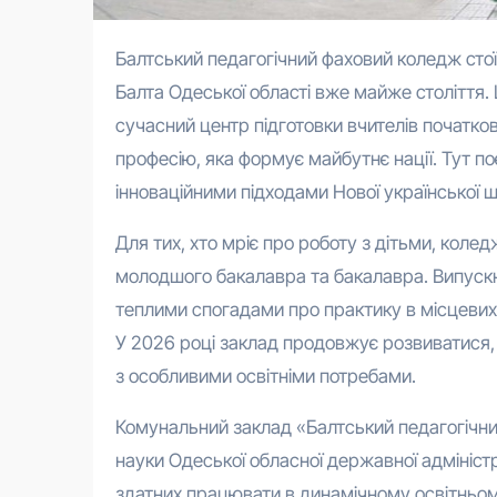
Балтський педагогічний фаховий коледж стоїть на вулиці Шевченка в серці невеликого подільського міста
Балта Одеської області вже майже століття.
сучасний центр підготовки вчителів початко
професію, яка формує майбутнє нації. Тут по
інноваційними підходами Нової української 
Для тих, хто мріє про роботу з дітьми, колед
молодшого бакалавра та бакалавра. Випускни
теплими спогадами про практику в місцевих 
У 2026 році заклад продовжує розвиватися, і
з особливими освітніми потребами.
Комунальний заклад «Балтський педагогічни
науки Одеської обласної державної адміністр
здатних працювати в динамічному освітньом