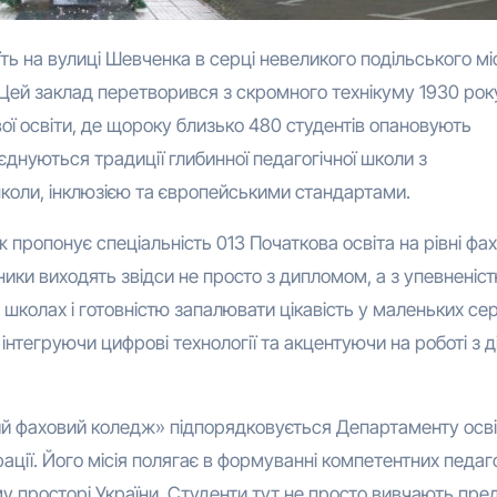
 Цей заклад перетворився з скромного технікуму 1930 рок
вої освіти, де щороку близько 480 студентів опановують
єднуються традиції глибинної педагогічної школи з
школи, інклюзією та європейськими стандартами.
ж пропонує спеціальність 013 Початкова освіта на рівні фа
ки виходять звідси не просто з дипломом, а з упевненіст
школах і готовністю запалювати цікавість у маленьких се
нтегруючи цифрові технології та акцентуючи на роботі з д
й фаховий коледж» підпорядковується Департаменту освіт
ації. Його місія полягає в формуванні компетентних педаго
у просторі України. Студенти тут не просто вивчають пре