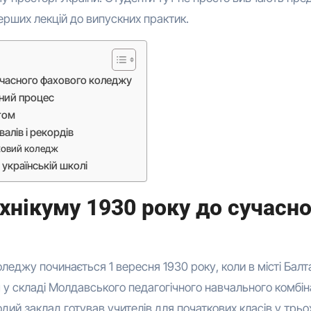
ерших лекцій до випускних практик.
 сучасного фахового коледжу
ьний процес
том
алів і рекордів
аховий коледж
 українській школі
ехнікуму 1930 року до сучасн
оледжу починається 1 вересня 1930 року, коли в місті Балт
 у складі Молдавського педагогічного навчального комбіна
одий заклад готував учителів для початкових класів у трьо