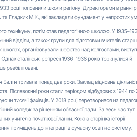
1933 році поповнили школи регіону. Директорами в ранні 
 та Гладких М.К., які закладали фундамент у непростих ум
ого технікуму, потім став педагогічною школою. У 1935–19
чний відділи, а також групи для підготовки вчителів стар
х школах, організовували шефство над колгоспами, виступ
Однак сталінські репресії 1936–1938 років торкнулися й
ше реабілітовані.
я Балти тривала понад два роки. Заклад відновив діяльніс
ста. Післявоєнні роки стали періодом відбудови: з 1944 по
туючи тисячі фахівців. У 2018 році перетворився на педаго
ічний коледж за рішенням обласної ради. За весь час тут
них учителів початкової ланки. Кожна сторінка історії
лення приміщень до інтеграції в сучасну освітню систему.