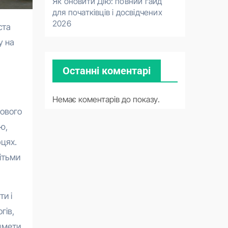
Як оновити Дію: повний гайд
для початківців і досвідчених
2026
у на
Останні коментарі
Немає коментарів до показу.
хового
ю,
рцях.
ітьми
и і
гів,
дмети