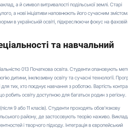
клад, а й символ витривалості подільської землі. Старі
лого, а нові ініціативи наповнюють його сучасним змістом
рми в українській освіті, підкреслюючи фокус на фаховій
еціальності та навчальний
іальністю 013 Початкова освіта. Студенти опановують ме
огію дитини, інклюзивну освіту та сучасні технології. Про
для тих, хто поєднує навчання з роботою. Вартість контра
що робить освіту доступною для багатьох родин з регіону.
після 9 або 11 класів). Студенти проходять обов’язкову
ільського району, де застосовують теорію наживо. Виклад
нтностей і творчого підходу. Інтеграція в європейський