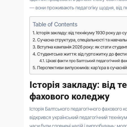
— вони проживають педагогіку щодня, від п
Table of Contents
Історія закладу: від технікуму 1930 року до
Сучасна структура, спеціальності та навчал
Вступна кампанія 2026 року: як стати студен
Студентське життя: від гуртожитку до фестив
Цікаві факти про Балтський педагогічний ф
Перспективи випускників: кар’єра в сучасній
Історія закладу: від т
фахового коледжу
Історія Балтського педагогічного фахового к
відкрився український педагогічний технікум
часи були сповнені надій і випробувань: мол