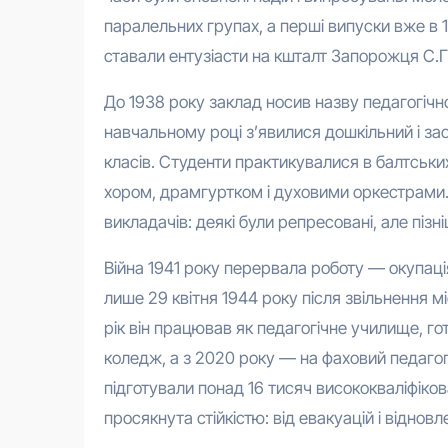
паралельних групах, а перші випуски вже в 
ставали ентузіасти на кшталт Запорожця С.Г.
До 1938 року заклад носив назву педагогічн
навчальному році з’явилися дошкільний і зао
класів. Студенти практикувалися в балтськи
хором, драмгуртком і духовими оркестрами. 
викладачів: деякі були репресовані, але пізні
Війна 1941 року перервала роботу — окупаці
лише 29 квітня 1944 року після звільнення мі
рік він працював як педагогічне училище, го
коледж, а з 2020 року — на фаховий педагог
підготували понад 16 тисяч висококваліфікова
просякнута стійкістю: від евакуацій і віднов