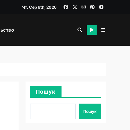
Чт. Сер 6th, 2026
льство
я
Пошук
Пошук