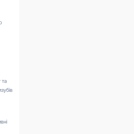
о
і
 та
изубів
вні