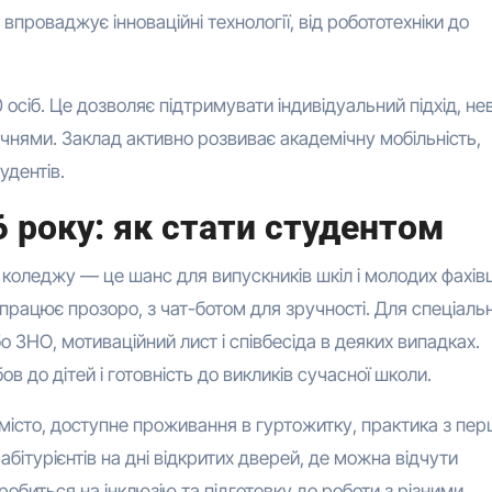
впроваджує інноваційні технології, від робототехніки до
 осіб. Це дозволяє підтримувати індивідуальний підхід, не
учнями. Заклад активно розвиває академічну мобільність,
удентів.
 року: як стати студентом
коледжу — це шанс для випускників шкіл і молодих фахівці
працює прозоро, з чат-ботом для зручності. Для спеціальн
о ЗНО, мотиваційний лист і співбесіда в деяких випадках.
в до дітей і готовність до викликів сучасної школи.
місто, доступне проживання в гуртожитку, практика з пе
абітурієнтів на дні відкритих дверей, де можна відчути
робиться на інклюзію та підготовку до роботи з різними