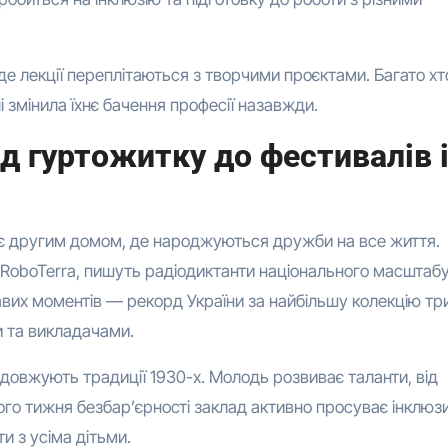
де лекції переплітаються з творчими проєктами. Багато хт
і змінила їхнє бачення професії назавжди.
д гуртожитку до фестивалів 
ає другим домом, де народжуються дружби на все життя.
 RoboTerra, пишуть радіодиктанти національного масштабу
равих моментів — рекорд України за найбільшу колекцію тр
и та викладачами.
родовжують традиції 1930-х. Молодь розвиває таланти, від
ого тижня безбар’єрності заклад активно просуває інклюзи
ти з усіма дітьми.