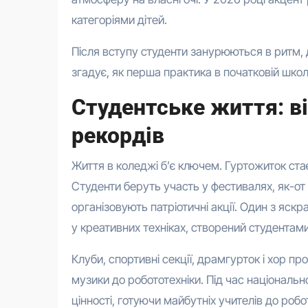
категоріями дітей.
Після вступу студенти занурюються в ритм, 
згадує, як перша практика в початковій школ
Студентське життя: ві
рекордів
Життя в коледжі б’є ключем. Гуртожиток ст
Студенти беруть участь у фестивалях, як-от
організовують патріотичні акції. Один з яск
у креативних техніках, створений студентам
Клуби, спортивні секції, драмгурток і хор п
музики до робототехніки. Під час національн
цінності, готуючи майбутніх учителів до робо