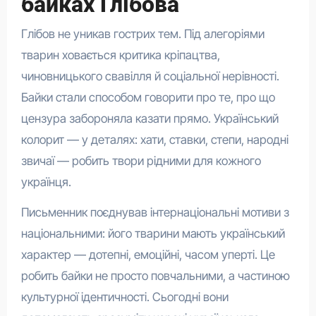
байках Глібова
Глібов не уникав гострих тем. Під алегоріями
тварин ховається критика кріпацтва,
чиновницького свавілля й соціальної нерівності.
Байки стали способом говорити про те, про що
цензура забороняла казати прямо. Український
колорит — у деталях: хати, ставки, степи, народні
звичаї — робить твори рідними для кожного
українця.
Письменник поєднував інтернаціональні мотиви з
національними: його тварини мають український
характер — дотепні, емоційні, часом уперті. Це
робить байки не просто повчальними, а частиною
культурної ідентичності. Сьогодні вони