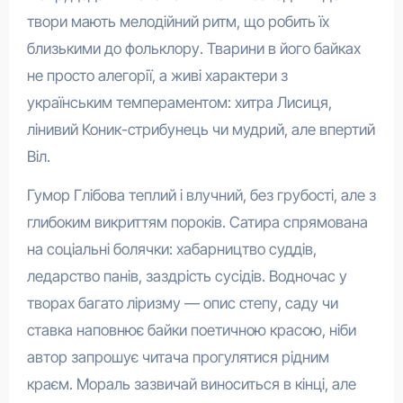
твори мають мелодійний ритм, що робить їх
близькими до фольклору. Тварини в його байках
не просто алегорії, а живі характери з
українським темпераментом: хитра Лисиця,
лінивий Коник-стрибунець чи мудрий, але впертий
Віл.
Гумор Глібова теплий і влучний, без грубості, але з
глибоким викриттям пороків. Сатира спрямована
на соціальні болячки: хабарництво суддів,
ледарство панів, заздрість сусідів. Водночас у
творах багато ліризму — опис степу, саду чи
ставка наповнює байки поетичною красою, ніби
автор запрошує читача прогулятися рідним
краєм. Мораль зазвичай виноситься в кінці, але