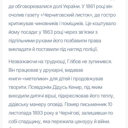
де обговорювалися долі України. У 1861 році він
очолив газету «Черниговский листок», де гостро
критикував чиновників і поміщиків. Це коштувало
йому посади: у 1863 році через зв’язки з
підпільними рухами його позбавили права
викладати й поставили під нагляд поліції.
Незважаючи на труднощі, Глібов не зупинився.
Він працював у друкарні, видавав
книги-«метелики» для дітей і продовжував
творити. Псевдонім Дідусь Кенир, під яким
виходили дитячі вірші, підкреслював його теплу,
дідівську манеру оповіді. Помер письменник 10
листопада 1893 року в Чернігові, залишивши по
собі спадщину, яка пережила цензуру й війни.