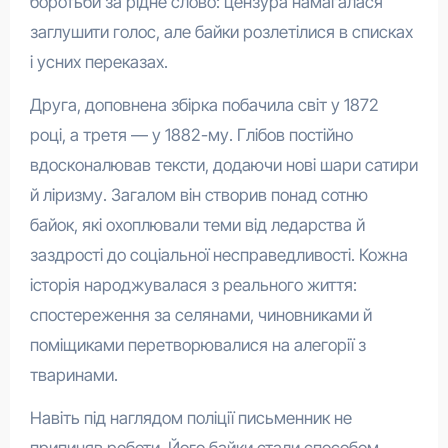
боротьби за рідне слово: цензура намагалася
заглушити голос, але байки розлетілися в списках
і усних переказах.
Друга, доповнена збірка побачила світ у 1872
році, а третя — у 1882-му. Глібов постійно
вдосконалював тексти, додаючи нові шари сатири
й ліризму. Загалом він створив понад сотню
байок, які охоплювали теми від ледарства й
заздрості до соціальної несправедливості. Кожна
історія народжувалася з реального життя:
спостереження за селянами, чиновниками й
поміщиками перетворювалися на алегорії з
тваринами.
Навіть під наглядом поліції письменник не
припиняв роботи. Його байки стали способом