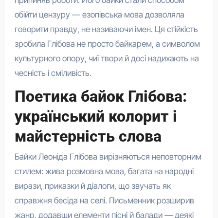
обійти цензуру — езопівська мова дозволяла
говорити правду, не називаючи імен. Ця стійкість
зробила Глібова не просто байкарем, а символом
культурного опору, чиї твори й досі надихають на
чесність і сміливість.
Поетика байок Глібова:
український колорит і
майстерність слова
Байки Леоніда Глібова вирізняються неповторним
стилем: жива розмовна мова, багата на народні
вирази, приказки й діалоги, що звучать як
справжня бесіда на селі. Письменник розширив
жанр, додавши елементи пісні й балади — деякі