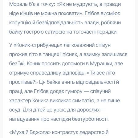
Мораль б’є в точку: «Як не мудрують, а правди
ніде кінців не можна поховати». Глібов висміює
корупцію й безвідповідальність влади, роблячи
байку гострою сатирою на тогочасні порядки.
У «Коник-стрибунець» легковажний співун
прожив літо в танцях і піснях, а взимку залишився
без їжі. Коник просить допомоги в Мурашки, але
отримує справедливу відповідь: «Ти все літо
проспівав?» Ця байка вчить відповідальності й
праці, але Глібов додає гумору — співучий
характер Коника викликає симпатію, а не лише
осуд. Для дітей це урок, для дорослих —
нагадування про наслідки безтурботності.
«Муха й Бджола» контрастує ледарство й