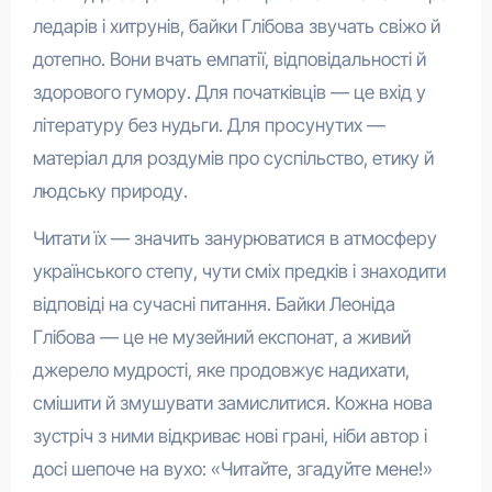
ледарів і хитрунів, байки Глібова звучать свіжо й
дотепно. Вони вчать емпатії, відповідальності й
здорового гумору. Для початківців — це вхід у
літературу без нудьги. Для просунутих —
матеріал для роздумів про суспільство, етику й
людську природу.
Читати їх — значить занурюватися в атмосферу
українського степу, чути сміх предків і знаходити
відповіді на сучасні питання. Байки Леоніда
Глібова — це не музейний експонат, а живий
джерело мудрості, яке продовжує надихати,
смішити й змушувати замислитися. Кожна нова
зустріч з ними відкриває нові грані, ніби автор і
досі шепоче на вухо: «Читайте, згадуйте мене!»