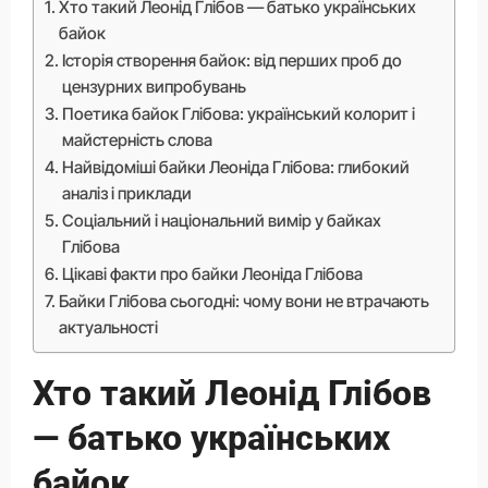
Хто такий Леонід Глібов — батько українських
байок
Історія створення байок: від перших проб до
цензурних випробувань
Поетика байок Глібова: український колорит і
майстерність слова
Найвідоміші байки Леоніда Глібова: глибокий
аналіз і приклади
Соціальний і національний вимір у байках
Глібова
Цікаві факти про байки Леоніда Глібова
Байки Глібова сьогодні: чому вони не втрачають
актуальності
Хто такий Леонід Глібов
— батько українських
байок