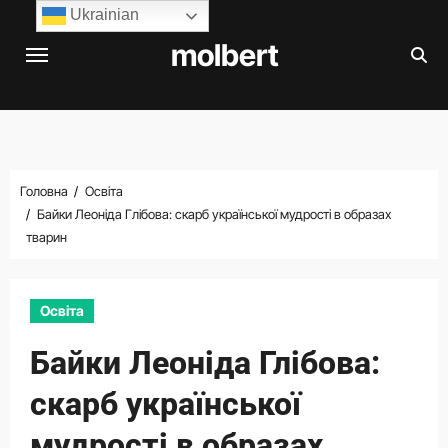
Перейти
Ukrainian
до
molbert
вмісту
Головна
Освіта
Байки Леоніда Глібова: скарб української мудрості в образах
тварин
Освіта
Байки Леоніда Глібова:
скарб української
мудрості в образах