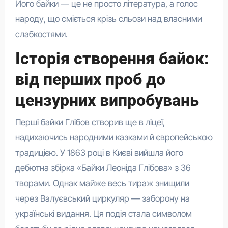
Його байки — це не просто література, а голос
народу, що сміється крізь сльози над власними
слабкостями.
Історія створення байок:
від перших проб до
цензурних випробувань
Перші байки Глібов створив ще в ліцеї,
надихаючись народними казками й європейською
традицією. У 1863 році в Києві вийшла його
дебютна збірка «Байки Леоніда Глібова» з 36
творами. Однак майже весь тираж знищили
через Валуєвський циркуляр — заборону на
українські видання. Ця подія стала символом