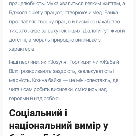
працелюбність. Муха хвалиться легким життям, а
Бджола quietly працює, створюючи мед. Байка
прославляє творчу працю й висміює нахабство
тих, хто живе за рахунок інших. Діалоги тут живі й
дотепні, а мораль природно випливає з
характерів.
Інші перлини, як «Зозуля і Горлиця» чи «Жаба й
Віл», розкривають заздрість, хвалькуватість і
марність. Кожна байка — це міні-спектакль, де
читач сам робить висновки, сміючись над
героями й над собою.
Соціальний і
національний вимір у