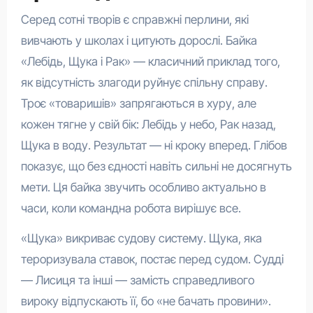
Серед сотні творів є справжні перлини, які
вивчають у школах і цитують дорослі. Байка
«Лебідь, Щука і Рак» — класичний приклад того,
як відсутність злагоди руйнує спільну справу.
Троє «товаришів» запрягаються в хуру, але
кожен тягне у свій бік: Лебідь у небо, Рак назад,
Щука в воду. Результат — ні кроку вперед. Глібов
показує, що без єдності навіть сильні не досягнуть
мети. Ця байка звучить особливо актуально в
часи, коли командна робота вирішує все.
«Щука» викриває судову систему. Щука, яка
тероризувала ставок, постає перед судом. Судді
— Лисиця та інші — замість справедливого
вироку відпускають її, бо «не бачать провини».