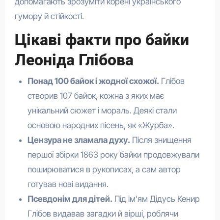
допомагають зрозуміти корені українського
гумору й стійкості.
Цікаві факти про байки
Леоніда Глібова
Понад 100 байок і жодної схожої.
Глібов
створив 107 байок, кожна з яких має
унікальний сюжет і мораль. Деякі стали
основою народних пісень, як «Журба».
Цензура не зламала духу.
Після знищення
першої збірки 1863 року байки продовжували
поширюватися в рукописах, а сам автор
готував нові видання.
Псевдонім для дітей.
Під ім’ям Дідусь Кенир
Глібов видавав загадки й вірші, роблячи