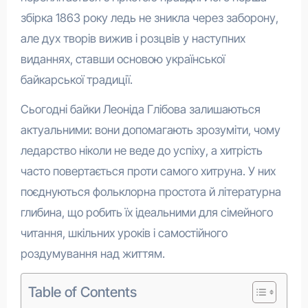
збірка 1863 року ледь не зникла через заборону,
але дух творів вижив і розцвів у наступних
виданнях, ставши основою української
байкарської традиції.
Сьогодні байки Леоніда Глібова залишаються
актуальними: вони допомагають зрозуміти, чому
ледарство ніколи не веде до успіху, а хитрість
часто повертається проти самого хитруна. У них
поєднуються фольклорна простота й літературна
глибина, що робить їх ідеальними для сімейного
читання, шкільних уроків і самостійного
роздумування над життям.
Table of Contents