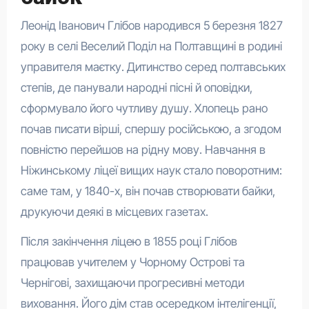
Леонід Іванович Глібов народився 5 березня 1827
року в селі Веселий Поділ на Полтавщині в родині
управителя маєтку. Дитинство серед полтавських
степів, де панували народні пісні й оповідки,
сформувало його чутливу душу. Хлопець рано
почав писати вірші, спершу російською, а згодом
повністю перейшов на рідну мову. Навчання в
Ніжинському ліцеї вищих наук стало поворотним:
саме там, у 1840-х, він почав створювати байки,
друкуючи деякі в місцевих газетах.
Після закінчення ліцею в 1855 році Глібов
працював учителем у Чорному Острові та
Чернігові, захищаючи прогресивні методи
виховання. Його дім став осередком інтелігенції,