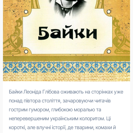
Байки Леоніда Глібова оживають на сторінках уже
понад півтора століття, зачаровуючи читачів
гострим гумором, глибокою моралью та
неперевершеним українським колоритом. Ці
короткі, але влучні історії, де тварини, комахи й