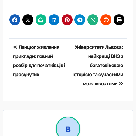
Навігація
Ланцюг живлення
Університети Львова:
записів
приклади: повний
найкращі ВНЗ з
розбір для початківців і
багатовіковою
просунутих
історією та сучасними
можливостями