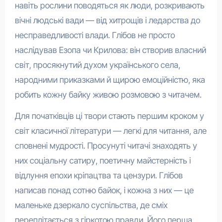
навіть рослини поводяться як люди, розкривають
вічні людські вади — від хитрощів і ледарства до
несправедливості влади. Глібов не просто
наслідував Езопа чи Крилова: він створив власний
світ, просякнутий духом українського села,
народними приказками й щирою емоційністю, яка
робить кожну байку живою розмовою з читачем.
Для початківців ці твори стають першим кроком у
світ класичної літератури — легкі для читання, але
сповнені мудрості. Просунуті читачі знаходять у
них соціальну сатиру, поетичну майстерність і
відлуння епохи кріпацтва та цензури. Глібов
написав понад сотню байок, і кожна з них — це
маленьке дзеркало суспільства, де сміх
переплітається з гіркотою правди. Його перша