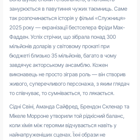
занурюється в павутиння чужих таємниць. Саме
так розпочинається історія у фільмі «Служниця»
2025 року — екранізації бестселера Фріди Мак-
Фадден. Успіх стрічки, що зібрала понад 300
мільйонів доларів у світовому прокаті при
бюджеті близько 35 мільйонів, багато в чому
завдячує акторському ансамблю. Кожен
виконавець не просто зіграв роль — він створив
живого, суперечливого персонажа, з яким глядач
то співчуває, то сумнівається, то лякається.
Сідні Свіні, Аманда Сайфред, Брендон Скленар та
Мікеле Морроне утворили той рідкісний баланс,
коли хімія між героями відчувається навіть у
найнапруженіших сценах. Їхні образи не