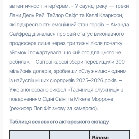
автентичності інтер’єрам. – У саундтреку — треки
Лани Дель Рей, Тейлор Свіфт та Келлі Кларксон,
які підкреслюють емоційний стан героїв. – Аманда
Сайфред дізналася про свій статус виконавчого
продюсера лише через три тижні після початку
зйомок і пожартувала, що «нічого для цього не
робила». – Світові касові збори перевищили 300
мільйонів доларів, зробивши «Служницю» одним
із найуспішніших сюрпризів 2025–2026 років. –
Уже анонсовано сиквел «Таємниця служниці» з
поверненням Сідні Свіні та Мікеле Морроне
(режисер Пол Фіг знову за камерою).
Таблиця основного акторського складу
Відомі