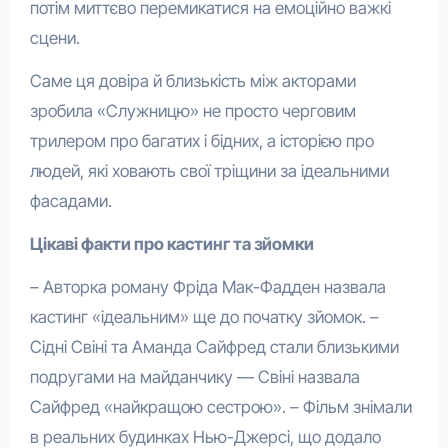
потім миттєво перемикатися на емоційно важкі
сцени.
Саме ця довіра й близькість між акторами
зробила «Служницю» не просто черговим
трилером про багатих і бідних, а історією про
людей, які ховають свої тріщини за ідеальними
фасадами.
Цікаві факти про кастинг та зйомки
– Авторка роману Фріда Мак-Фадден назвала
кастинг «ідеальним» ще до початку зйомок. –
Сідні Свіні та Аманда Сайфред стали близькими
подругами на майданчику — Свіні назвала
Сайфред «найкращою сестрою». – Фільм знімали
в реальних будинках Нью-Джерсі, що додало