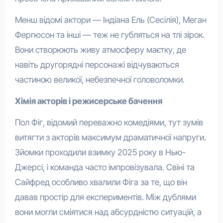
Менш відомі актори — Індіана Ель (Сесілія), Меган
Фергюсон та інші — теж не губляться на тлі зірок.
Вони створюють живу атмосферу маєтку, де
навіть другорядні персонажі відчуваються
частиною великої, небезпечної головоломки.
Хімія акторів і режисерське бачення
Пол Фіг, відомий переважно комедіями, тут зумів
витягти з акторів максимум драматичної напруги.
Зйомки проходили взимку 2025 року в Нью-
Джерсі, і команда часто імпровізувала. Свіні та
Сайфред особливо хвалили Фіга за те, що він
давав простір для експериментів. Між дублями
вони могли сміятися над абсурдністю ситуацій, а