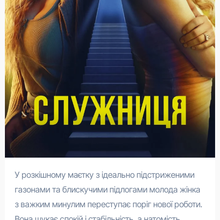
У розкішному маєтку з ідеально підстриженими
газонами та блискучими підлогами молода жінка
з важким минулим переступає поріг нової роботи.
Вона шукає спокій і стабільність, а натомість