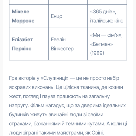
Мікеле
«365 днів»,
Енцо
Морроне
італійське кіно
«Ми — сім’я»,
Елізабет
Евелін
«Бетмен»
Перкінс
Вінчестер
(1989)
Гра акторів у «Служниці» — це не просто набір
яскравих виконань. Це цілісна тканина, де кожен
жест, погляд і пауза працюють на загальну
напругу. Фільм нагадує, що за дверима ідеальних
будинків живуть звичайні люди зі своїми
страхами, бажаннями й темними кутами. А коли ці
люди зіграні такими майстрами, як Свіні,