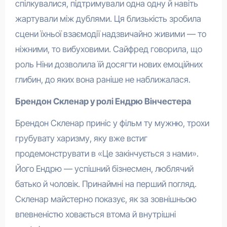
спілкувалися, підтримували одна одну й навіть
жартували між дублями. Ця близькість зробила
сцени їхньої взаємодії надзвичайно живими — то
ніжними, то вибуховими. Сайфред говорила, що
роль Ніни дозволила їй досягти нових емоційних
глибин, до яких вона раніше не наближалася.
Брендон Скленар у ролі Ендрю Вінчестера
Брендон Скленар приніс у фільм ту мужню, трохи
грубувату харизму, яку вже встиг
продемонструвати в «Це закінчується з нами».
Його Ендрю — успішний бізнесмен, люблячий
батько й чоловік. Принаймні на перший погляд.
Скленар майстерно показує, як за зовнішньою
впевненістю ховається втома й внутрішні