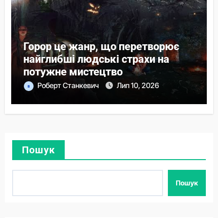
Горор це жанр, що перетворює
найглибші людські страхи на
потужне мистецтво
Роберт Станкевич
Лип 10, 2026
Пошук
Пошук