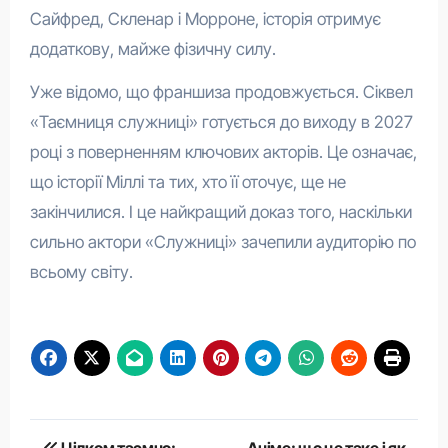
Сайфред, Скленар і Морроне, історія отримує
додаткову, майже фізичну силу.
Уже відомо, що франшиза продовжується. Сіквел
«Таємниця служниці» готується до виходу в 2027
році з поверненням ключових акторів. Це означає,
що історії Міллі та тих, хто її оточує, ще не
закінчилися. І це найкращий доказ того, наскільки
сильно актори «Служниці» зачепили аудиторію по
всьому світу.
Навігація
Цілком таємно:
Аніме: що це таке і як