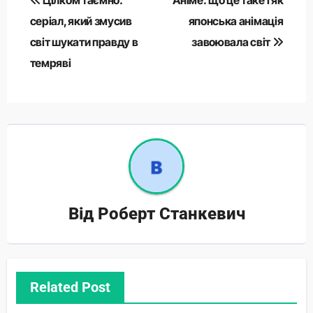
записів
серіал, який змусив
японська анімація
світ шукати правду в
завоювала світ
темряві
Від
Роберт Станкевич
Related Post