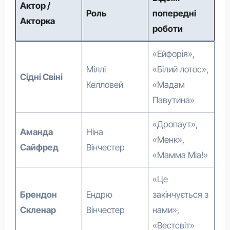
Актор /
Роль
попередні
Акторка
роботи
«Ейфорія»,
Міллі
«Білий лотос»,
Сідні Свіні
Келловей
«Мадам
Павутина»
«Дропаут»,
Аманда
Ніна
«Менк»,
Сайфред
Вінчестер
«Мамма Міа!»
«Це
Брендон
Ендрю
закінчується з
Скленар
Вінчестер
нами»,
«Вестсвіт»