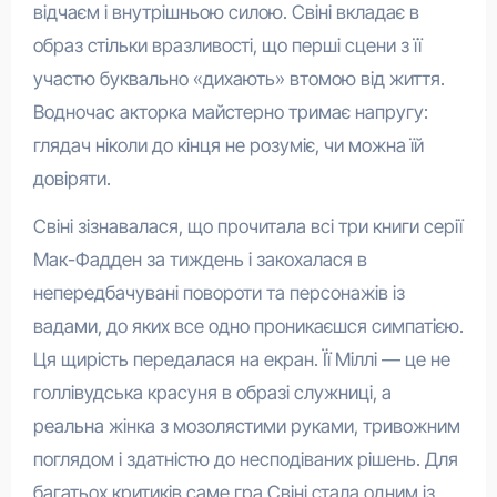
відчаєм і внутрішньою силою. Свіні вкладає в
образ стільки вразливості, що перші сцени з її
участю буквально «дихають» втомою від життя.
Водночас акторка майстерно тримає напругу:
глядач ніколи до кінця не розуміє, чи можна їй
довіряти.
Свіні зізнавалася, що прочитала всі три книги серії
Мак-Фадден за тиждень і закохалася в
непередбачувані повороти та персонажів із
вадами, до яких все одно проникаєшся симпатією.
Ця щирість передалася на екран. Її Міллі — це не
голлівудська красуня в образі служниці, а
реальна жінка з мозолястими руками, тривожним
поглядом і здатністю до несподіваних рішень. Для
багатьох критиків саме гра Свіні стала одним із