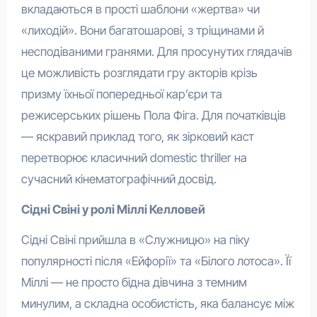
вкладаються в прості шаблони «жертва» чи
«лиходій». Вони багатошарові, з тріщинами й
несподіваними гранями. Для просунутих глядачів
це можливість розглядати гру акторів крізь
призму їхньої попередньої кар’єри та
режисерських рішень Пола Фіга. Для початківців
— яскравий приклад того, як зірковий каст
перетворює класичний domestic thriller на
сучасний кінематографічний досвід.
Сідні Свіні у ролі Міллі Келловей
Сідні Свіні прийшла в «Служницю» на піку
популярності після «Ейфорії» та «Білого лотоса». Її
Міллі — не просто бідна дівчина з темним
минулим, а складна особистість, яка балансує між