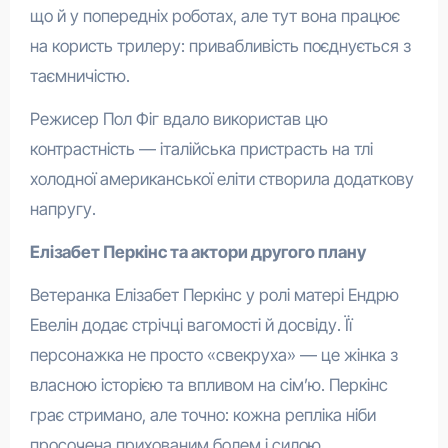
що й у попередніх роботах, але тут вона працює
на користь трилеру: привабливість поєднується з
таємничістю.
Режисер Пол Фіг вдало використав цю
контрастність — італійська пристрасть на тлі
холодної американської еліти створила додаткову
напругу.
Елізабет Перкінс та актори другого плану
Ветеранка Елізабет Перкінс у ролі матері Ендрю
Евелін додає стрічці вагомості й досвіду. Її
персонажка не просто «свекруха» — це жінка з
власною історією та впливом на сім’ю. Перкінс
грає стримано, але точно: кожна репліка ніби
просочена прихованим болем і силою.