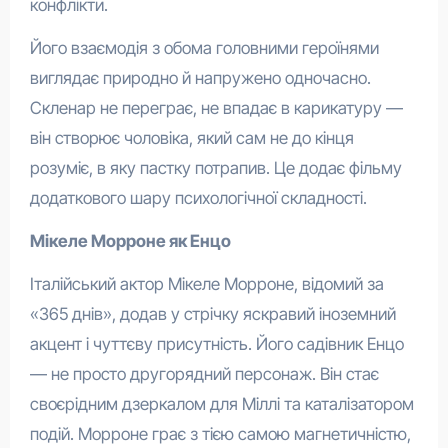
конфлікти.
Його взаємодія з обома головними героїнями
виглядає природно й напружено одночасно.
Скленар не переграє, не впадає в карикатуру —
він створює чоловіка, який сам не до кінця
розуміє, в яку пастку потрапив. Це додає фільму
додаткового шару психологічної складності.
Мікеле Морроне як Енцо
Італійський актор Мікеле Морроне, відомий за
«365 днів», додав у стрічку яскравий іноземний
акцент і чуттєву присутність. Його садівник Енцо
— не просто другорядний персонаж. Він стає
своєрідним дзеркалом для Міллі та каталізатором
подій. Морроне грає з тією самою магнетичністю,