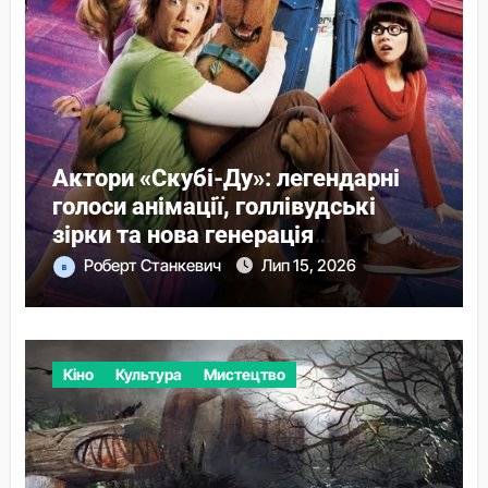
Актори «Скубі-Ду»: легендарні
голоси анімації, голлівудські
зірки та нова генерація
детективів
Роберт Станкевич
Лип 15, 2026
Кіно
Культура
Мистецтво