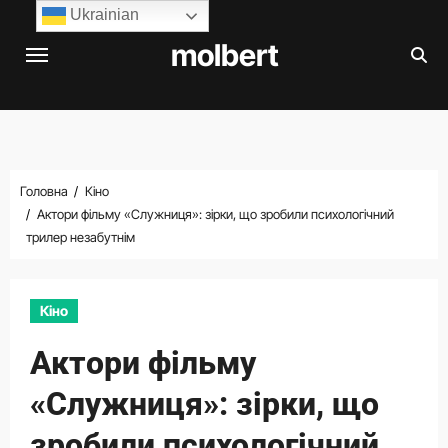
Перейти
Ukrainian
до
molbert
вмісту
Головна
Кіно
Актори фільму «Служниця»: зірки, що зробили психологічний
трилер незабутнім
Кіно
Актори фільму
«Служниця»: зірки, що
зробили психологічний