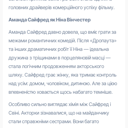
головних драйверів комерційного успіху фільму.
Аманда Сайфред як Ніна Вінчестер
Аманда Сайфред давно довела, що вміє грати за
межами романтичних комедій. Після «Дропаута»
та інших драматичних робіт її Ніна — ідеальна
дружина з тріщинами в порцеляновій масці —
стала логічним продовженням акторського
шляху. Сайфред грає жінку, яка тримає контроль
над усім: домом, чоловіком, дитиною. Але за цією
впевненістю ховається щось набагато темніше.
Особливо сильно виглядає хімія між Сайфред і
Свіні. Акторки зізнавалися, що на майданчику
стали справжніми сестрами. Вони багато